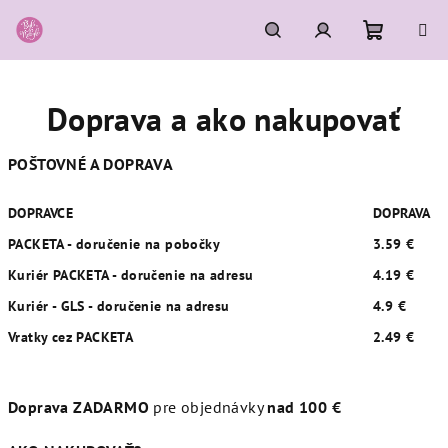
Prejsť
na
obsah
Nákupn
Hľadať
Prihlásenie
Doprava a ako nakupovať
košík
POŠTOVNÉ A DOPRAVA
DOPRAVCE
DOPRAVA
PACKETA - doručenie na pobočky
3.59 €
Kuriér PACKETA - doručenie na adresu
4.19 €
Kuriér - GLS - doručenie na adresu
4.9 €
Vratky cez PACKETA
2.49 €
Doprava ZADARMO
pre objednávky
nad 100 €