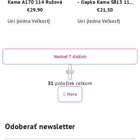
Kama A170 114 Ružová
- čiapka Kama SB13 114
Ružová
€29,90
€21,50
Uni (Jedna Veľkosť)
Uni (Jedna Veľkosť)
Priemerné
Priemerné
hodnotenie
hodnotenie
produktu
produktu
je
je
Načítať 7 ďalších
5,0
5,0
z
z
S
5
5
t
1
2
hviezdičiek.
hviezdičiek.
O
r
31
položiek celkom
á
v
n
l
Hore
k
á
o
d
v
a
a
n
c
Odoberať newsletter
i
i
e
e