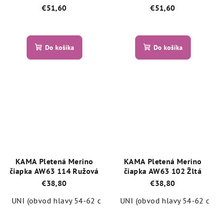
€51,60
€51,60
Priemerné
Priemerné
hodnotenie
hodnotenie
produktu
produktu
Do košíka
Do košíka
je
je
5,0
5,0
z
z
5
5
hviezdičiek.
hviezdičiek.
KAMA Pletená Merino
KAMA Pletená Merino
čiapka AW63 114 Ružová
čiapka AW63 102 Žltá
€38,80
€38,80
UNI (obvod hlavy 54-62 cm)
UNI (obvod hlavy 54-62 cm