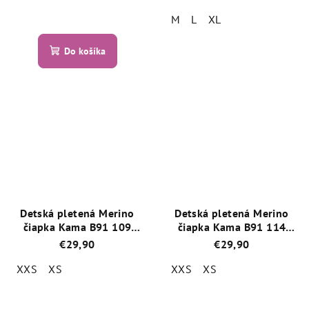
M
L
XL
Priemerné
hodnotenie
Priemerné
produktu
Do košíka
hodnotenie
je
produktu
5,0
je
z
5,0
5
z
hviezdičiek.
5
hviezdičiek.
Detská pletená Merino
Detská pletená Merino
čiapka Kama B91 109
čiapka Kama B91 114
Šedá
Ružová
€29,90
€29,90
XXS
XS
XXS
XS
Priemerné
Priemerné
hodnotenie
hodnotenie