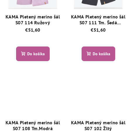
KAMA Pletený merino šál
KAMA Pletený merino šál
S07 114 Ružový
S07 111 Tm. Šedá
Graphite
€51,60
€51,60
Priemerné
Priemerné
hodnotenie
hodnotenie
produktu
produktu
Do košíka
Do košíka
je
je
5,0
5,0
z
z
5
5
hviezdičiek.
hviezdičiek.
KAMA Pletený merino šál
KAMA Pletený merino šál
S07 108 Tm.Modrá
S07 102 Žltý