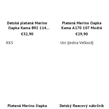
hviezdičiek.
hviezdičiek.
Detská pletená Merino
Pletená Merino čiapka
čiapka Kama B92 114
Kama A170 107 Modrá
Ružová
€32,90
€29,90
XXS
Uni (Jedna Veľkosť)
Priemerné
Priemerné
hodnotenie
hodnotenie
produktu
produktu
je
je
5,0
5,0
z
z
5
5
hviezdičiek.
hviezdičiek.
Pletená Merino čiapka
Detský fleecový nákrčník