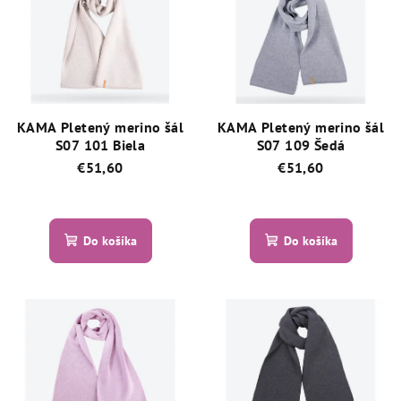
p
p
r
i
o
s
d
p
u
r
k
KAMA Pletený merino šál
KAMA Pletený merino šál
o
S07 101 Biela
S07 109 Šedá
t
d
€51,60
€51,60
o
u
v
Priemerné
Priemerné
k
hodnotenie
hodnotenie
produktu
produktu
Do košíka
Do košíka
t
je
je
o
4,7
5,0
z
z
v
5
5
hviezdičiek.
hviezdičiek.