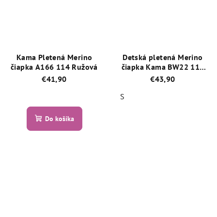
5
5
hviezdičiek.
hviezdičiek.
Kama Pletená Merino
Detská pletená Merino
čiapka A166 114 Ružová
čiapka Kama BW22 114
Fialová
€41,90
€43,90
S
Priemerné
hodnotenie
Priemerné
produktu
Do košíka
hodnotenie
je
produktu
5,0
je
z
5,0
5
z
hviezdičiek.
5
hviezdičiek.