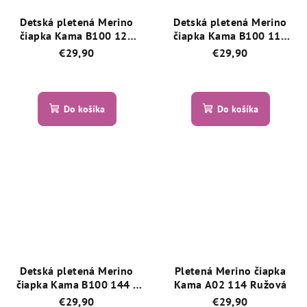
Detská pletená Merino
Detská pletená Merino
čiapka Kama B100 127
čiapka Kama B100 110
Modrá
Čierna
€29,90
€29,90
Priemerné
Priemerné
hodnotenie
hodnotenie
produktu
produktu
Do košíka
Do košíka
je
je
5,0
5,0
z
z
5
5
hviezdičiek.
hviezdičiek.
Detská pletená Merino
Pletená Merino čiapka
čiapka Kama B100 144 -
Kama A02 114 Ružová
Magenta - Purpurová
€29,90
€29,90