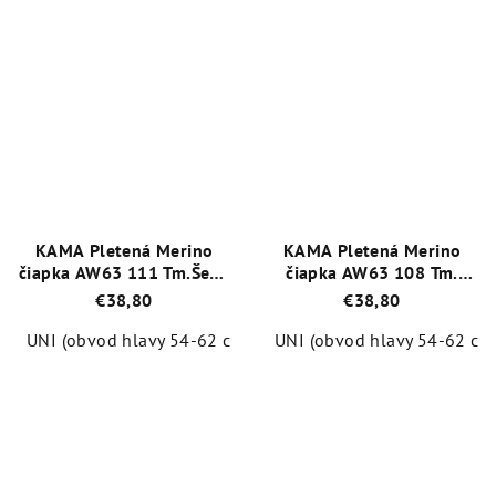
Priemerné
Priemerné
hodnotenie
hodnotenie
produktu
produktu
je
je
5,0
5,0
z
z
5
5
hviezdičiek.
hviezdičiek.
KAMA Pletená Merino
KAMA Pletená Merino
čiapka AW63 111 Tm.Šedá
čiapka AW63 108 Tm.
Graphite
Modrá
€38,80
€38,80
UNI (obvod hlavy 54-62 cm)
XL (obvod hlavy 62-66 cm)
UNI (obvod hlavy 54-62 cm
Priemerné
Priemerné
hodnotenie
hodnotenie
produktu
produktu
je
je
5,0
4,0
z
z