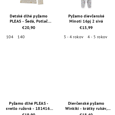
Detské dlhé pyžamo
Pyžamo dievčenské
PLEAS - Šedá, Potlač
Minoti 16pj 2 sivá
Zvieratká - 182137-200
€20,90
€15,99
104
140
3 - 4 rokov
4 - 5 rokov
5
Priemerné
Priemerné
hodnotenie
hodnotenie
produktu
produktu
je
je
5,0
5,0
z
z
5
5
hviezdičiek.
hviezdičiek.
Pyžamo dlhé PLEAS -
Dievčenské pyžamo
svetlo ružová - 181416-
Winkiki - krátky rukáv,
504
dlhé nohavice Cool Cat -
€19,90
€18,40