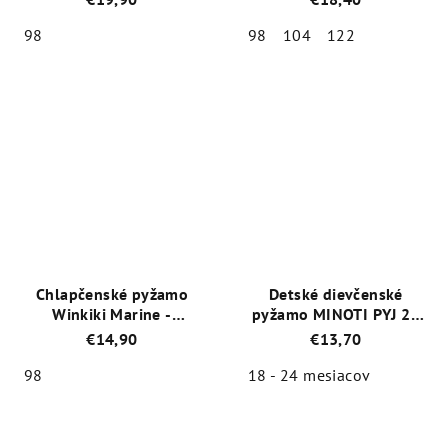
tyrkysová
98
98
104
122
Priemerné
Priemerné
hodnotenie
hodnotenie
produktu
produktu
je
je
5,0
5,0
z
z
5
5
hviezdičiek.
hviezdičiek.
Chlapčenské pyžamo
Detské dievčenské
Winkiki Marine -
pyžamo MINOTI PYJ 23
biela/sivý melanž
Modrá Jednorožec
€14,90
€13,70
98
18 - 24 mesiacov
Priemerné
Priemerné
hodnotenie
hodnotenie