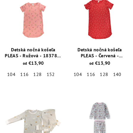
o
ý
d
p
u
i
k
s
t
p
o
r
Detská nočná košeľa
Detská nočná košeľa
v
o
PLEAS - Ružová - 183780-
PLEAS - Červená -
503
183781-500
d
€13,90
€13,90
od
od
u
104
116
128
152
104
116
128
140
k
Priemerné
Priemerné
t
hodnotenie
hodnotenie
o
produktu
produktu
je
je
v
5,0
5,0
z
z
5
5
hviezdičiek.
hviezdičiek.