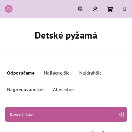
Prejsť
na
obsah
Nákupn
Hľadať
Prihlásenie
Detské pyžamá
košík
R
a
Odporúčame
Najlacnejšie
Najdrahšie
d
e
Najpredávanejšie
Abecedne
n
i
e
Otvoriť filter
p
r
V