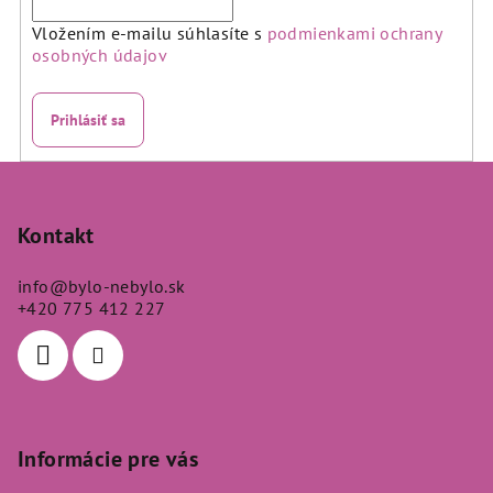
s
u
Vložením e-mailu súhlasíte s
podmienkami ochrany
osobných údajov
Prihlásiť sa
Z
á
p
Kontakt
ä
info
@
bylo-nebylo.sk
t
+420 775 412 227
i
e
Informácie pre vás