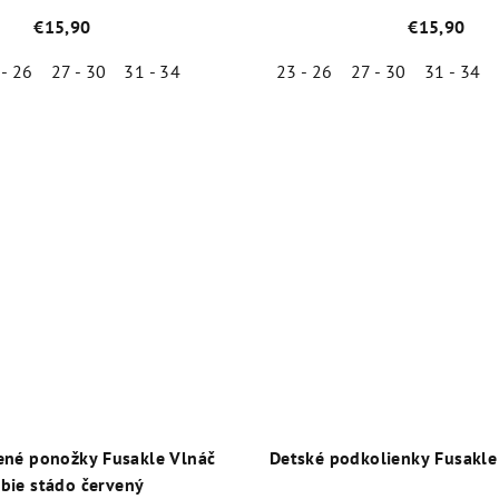
€15,90
€15,90
 - 26
27 - 30
31 - 34
23 - 26
27 - 30
31 - 34
Priemerné
Priemer
hodnotenie
hodnot
produktu
produk
je
je
5,0
5,0
z
z
5
5
hviezdičiek.
hviezdič
ené ponožky Fusakle Vlnáč
Detské podkolienky Fusakle
bie stádo červený