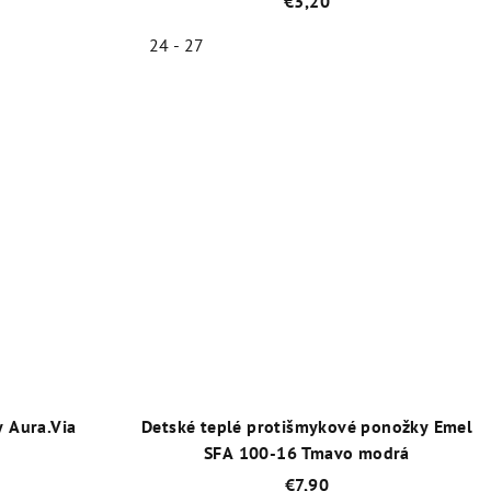
€3,20
24 - 27
né
Priemerné
enie
hodnotenie
tu
produktu
je
5,0
z
5
iek.
hviezdičiek.
 Aura.Via
Detské teplé protišmykové ponožky Emel
SFA 100-16 Tmavo modrá
€7,90