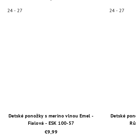
24 - 27
24 - 27
Priemerné
hodnotenie
produktu
je
5,0
z
5
hviezdičiek.
Detské ponožky s merino vlnou Emel -
Detské pon
Fialová - ESK 100-57
Rů
€9,99