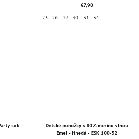
€7,90
23 - 26
27 - 30
31 - 34
né
Priemerné
enie
hodnotenie
tu
produktu
je
5,0
z
5
iek.
hviezdičiek.
Párty sob
Detské ponožky s 80% merino vlnou
Emel - Hnedá - ESK 100-52