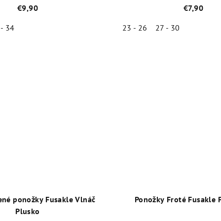
€9,90
€7,90
 - 34
23 - 26
27 - 30
Priemerné
Priemer
hodnotenie
hodnot
produktu
produk
je
je
5,0
5,0
z
z
5
5
hviezdičiek.
hviezdič
ené ponožky Fusakle Vlnáč
Ponožky Froté Fusakle 
Plusko