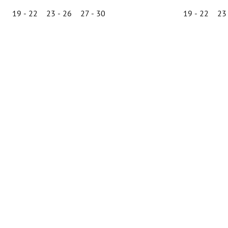
19 - 22
23 - 26
27 - 30
19 - 22
23
Priemerné
hodnotenie
produktu
je
5,0
z
5
hviezdičiek.