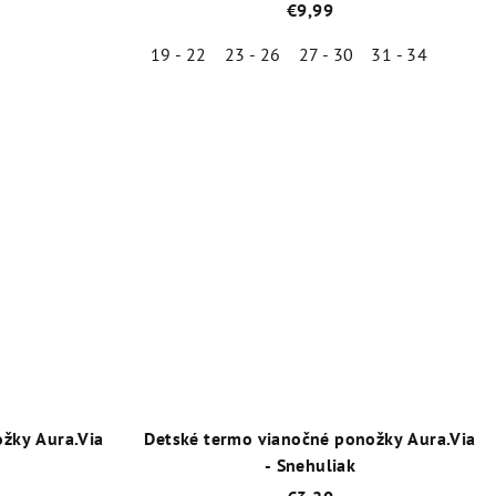
€9,99
19 - 22
23 - 26
27 - 30
31 - 34
né
Priemerné
enie
hodnotenie
tu
produktu
je
5,0
z
5
iek.
hviezdičiek.
žky Aura.Via
Detské termo vianočné ponožky Aura.Via
- Snehuliak