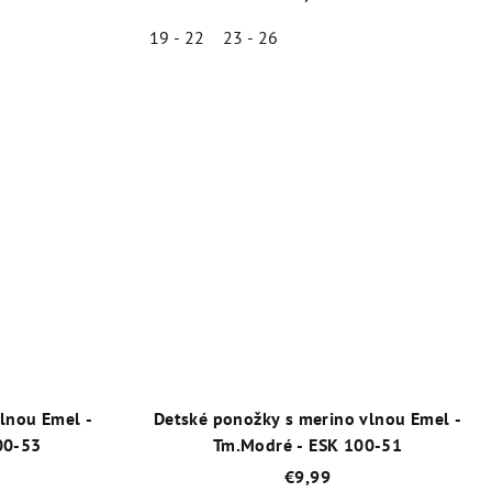
19 - 22
23 - 26
né
Priemerné
enie
hodnotenie
tu
produktu
je
5,0
z
5
iek.
hviezdičiek.
lnou Emel -
Detské ponožky s merino vlnou Emel -
00-53
Tm.Modré - ESK 100-51
€9,99