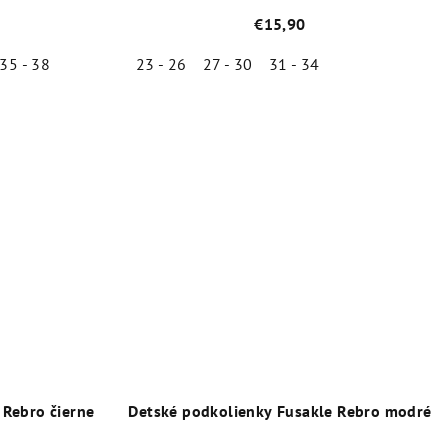
€15,90
35 - 38
23 - 26
27 - 30
31 - 34
né
Priemerné
enie
hodnotenie
tu
produktu
je
5,0
z
5
iek.
hviezdičiek.
 Rebro čierne
Detské podkolienky Fusakle Rebro modré