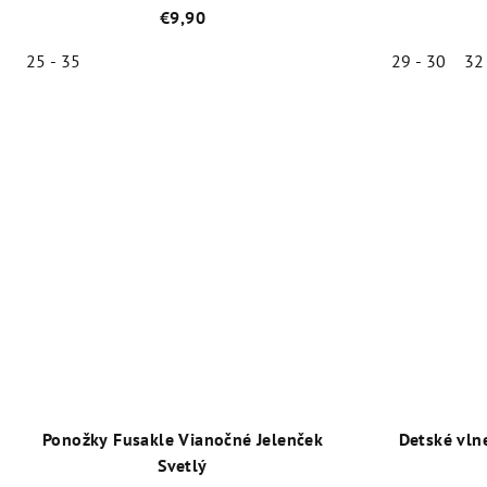
€9,90
25 - 35
29 - 30
32
Priemerné
hodnotenie
produktu
je
5,0
z
5
hviezdičiek.
Ponožky Fusakle Vianočné Jelenček
Detské vln
Svetlý