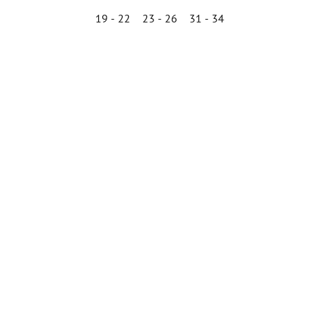
19 - 22
23 - 26
31 - 34
né
Priemerné
enie
hodnotenie
tu
produktu
je
4,6
z
5
iek.
hviezdičiek.