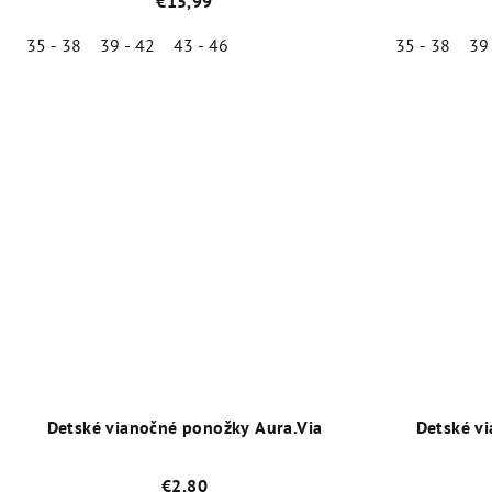
€15,99
35 - 38
39 - 42
43 - 46
35 - 38
39
Priemerné
hodnotenie
produktu
je
5,0
z
5
hviezdičiek.
Detské vianočné ponožky Aura.Via
Detské v
€2,80