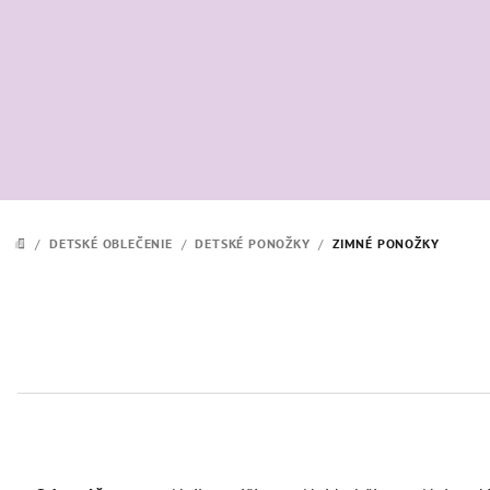
Prejsť
na
obsah
/
DETSKÉ OBLEČENIE
/
DETSKÉ PONOŽKY
/
ZIMNÉ PONOŽKY
DOMOV
R