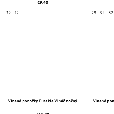
€9,40
39 - 42
29 - 31
32
Priemerné
hodnotenie
produktu
je
5,0
z
5
hviezdičiek.
Vlnené ponožky Fusakle Vlnáč nočný
Vlnené pon