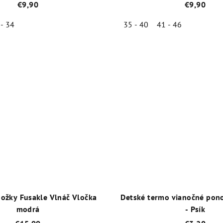
€9,90
€9,90
 - 34
35 - 40
41 - 46
Priemerné
Priemer
hodnotenie
hodnot
produktu
produk
je
je
5,0
5,0
z
z
5
5
hviezdičiek.
hviezdič
ožky Fusakle Vlnáč Vločka
Detské termo vianočné pono
modrá
- Psík