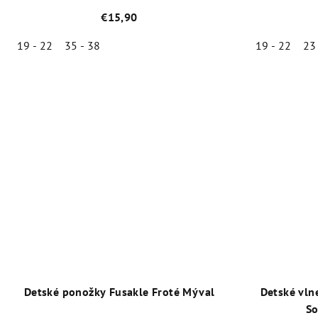
d
t
€15,90
u
o
19 - 22
35 - 38
19 - 22
23
k
v
Priemerné
t
hodnotenie
produktu
o
je
v
5,0
z
5
hviezdičiek.
Detské ponožky Fusakle Froté Mýval
Detské vln
So