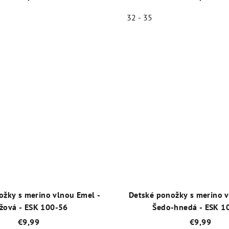
32 - 35
Priemerné
Priemer
hodnotenie
hodnot
produktu
produk
je
je
5,0
5,0
z
z
5
5
hviezdičiek.
hviezdič
ožky s merino vlnou Emel -
Detské ponožky s merino v
žová - ESK 100-56
Šedo-hnedá - ESK 1
€9,99
€9,99