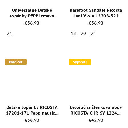
Univerzálne Detské
Barefoot Sandále Ricosta
topánky PEPPI tmavo
Lani Viola 12208-321
modrá Ricosta 17202-171
€56,90
€56,90
21
18
20
24
Priemerné
Priemerné
hodnotenie
hodnotenie
produktu
produktu
je
je
Barefoot
Výpredaj
5,0
5,0
z
z
5
5
hviezdičiek.
hviezdičiek.
Detské topánky RICOSTA
Celoročná členková obuv
17201-171 Pepp nautic -
RICOSTA CHRISY 12240-
barefoot
761
€56,90
€45,90