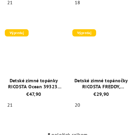
21
18
Priemerné
Priemerné
hodnotenie
hodnotenie
produktu
produktu
je
je
Výpredaj
Výpredaj
5,0
5,0
z
z
5
5
hviezdičiek.
hviezdičiek.
Detské zimné topánky
Detské zimné topánočky
RICOSTA Ocean 39323-
RICOSTA FREDDY,
180
Hnedá|20
€47,90
€29,90
21
20
Priemerné
Priemerné
hodnotenie
hodnotenie
produktu
produktu
je
je
8
položiek celkom