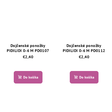
z
5,0
5
z
hviezdičiek.
5
hviezdičiek.
Dojčenské ponožky
Dojčenské ponožky
PIDILIDI 0-6 M PD0107
PIDILIDI 0-6 M PD0112
€2,40
€2,40
Priemerné
Priemerné
hodnotenie
hodnotenie
produktu
produktu
Do košíka
Do košíka
je
je
5,0
5,0
z
z
5
5
hviezdičiek.
hviezdičiek.