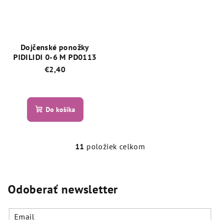
Dojčenské ponožky
PIDILIDI 0-6 M PD0113
€2,40
Priemerné
hodnotenie
produktu
Do košíka
je
5,0
z
5
11
položiek celkom
O
hviezdičiek.
v
l
á
Odoberať newsletter
d
a
Email
c