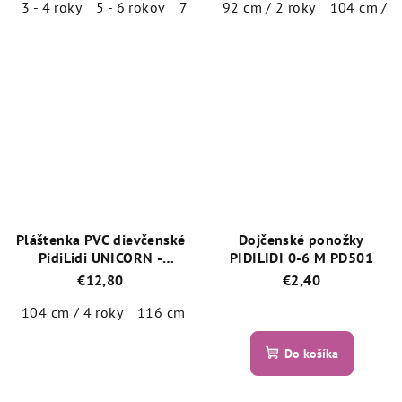
3 - 4 roky
5 - 6 rokov
7 - 8 rokov
92 cm / 2 roky
104 cm / 4
Priemerné
Priemerné
hodnotenie
hodnotenie
produktu
produktu
je
je
5,0
5,0
z
z
5
5
hviezdičiek.
hviezdičiek.
Pláštenka PVC dievčenské
Dojčenské ponožky
PidiLidi UNICORN -
PIDILIDI 0-6 M PD501
PL0098-03
€12,80
€2,40
104 cm / 4 roky
116 cm / 6 rokov
Priemerné
hodnotenie
Priemerné
produktu
Do košíka
hodnotenie
je
produktu
5,0
je