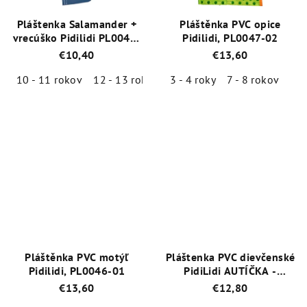
Pláštenka Salamander +
Pláštěnka PVC opice
vrecúško Pidilidi PL0045-
Pidilidi, PL0047-02
04 modrá
€10,40
€13,60
10 - 11 rokov
12 - 13 rokov
3 - 4 roky
7 - 8 rokov
Priemerné
Priemerné
hodnotenie
hodnotenie
produktu
produktu
je
je
5,0
5,0
z
z
5
5
hviezdičiek.
hviezdičiek.
Pláštěnka PVC motýľ
Pláštenka PVC dievčenské
Pidilidi, PL0046-01
PidiLidi AUTÍČKA -
PL0099-04
€13,60
€12,80