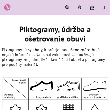
Prejsť
na
obsah
Nákupn
Hľadať
Prihlásenie
Piktogramy, údržba a
košík
ošetrovanie obuvi
Piktogramy sú symboly, ktoré zjednodušene znázorňujú
nejakú informáciu. Na označenie obuvi sa používajú
piktogramy pre jednotlivé hlavné časti obuvi a piktogramy
pre použitý materiál.