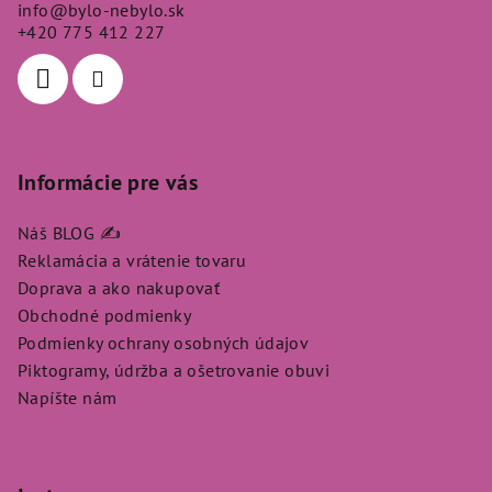
info
@
bylo-nebylo.sk
t
+420 775 412 227
i
e
Informácie pre vás
Náš BLOG ✍️
Reklamácia a vrátenie tovaru
Doprava a ako nakupovať
Obchodné podmienky
Podmienky ochrany osobných údajov
Piktogramy, údržba a ošetrovanie obuvi
Napíšte nám