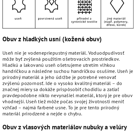
Obuv z hladkých usní (kožená obuv)
Useň nie je vodenepriepustný materiál. Voduodpudivosť
môže byť zvýšená použitím ošetrovacích prostriedkov.
Hladkú a lakovanú useň ošetrujeme utretím vlhkou
handričkou a následne suchou handričkou osušíme. Useň je
prírodný materiál a jeho údržbe je potrebné venovať
zvýšenú pozornosť. Ide o vysoko kvalitný materiál – do
značnej miery sa dokáže prispôsobiť chodidlu a zatiaľ
pravdepodobne nikto nevynašiel materiál, ktorý je pre obuv
vhodnejší. Useň tiež môže počas svojej životnosti meniť
vzhľad – najmä farbené usne. To je pre tento prírodný
materiál prirodzené a nejde o chybu.
Obuv z vlasových materiálov nubuky a velúry