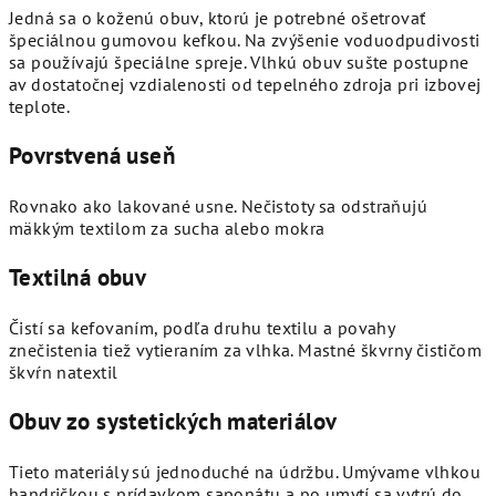
Jedná sa o koženú obuv, ktorú je potrebné ošetrovať
špeciálnou gumovou kefkou. Na zvýšenie voduodpudivosti
sa používajú špeciálne spreje. Vlhkú obuv sušte postupne
av dostatočnej vzdialenosti od tepelného zdroja pri izbovej
teplote.
Povrstvená useň
Rovnako ako lakované usne. Nečistoty sa odstraňujú
mäkkým textilom za sucha alebo mokra
Textilná obuv
Čistí sa kefovaním, podľa druhu textilu a povahy
znečistenia tiež vytieraním za vlhka. Mastné škvrny čističom
škvŕn natextil
Obuv zo systetických materiálov
Tieto materiály sú jednoduché na údržbu. Umývame vlhkou
handričkou s prídavkom saponátu a po umytí sa vytrú do