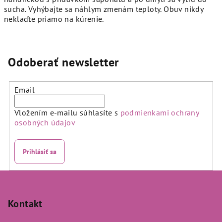
sucha. Vyhýbajte sa náhlym zmenám teploty. Obuv nikdy
neklaďte priamo na kúrenie.
Odoberať newsletter
Email
Vložením e-mailu súhlasíte s
podmienkami ochrany
osobných údajov
Prihlásiť sa
Z
á
p
Kontakt
ä