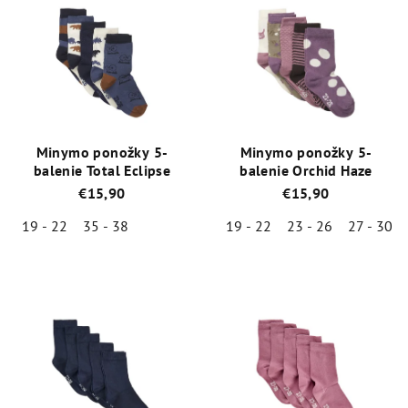
o
ý
d
p
u
i
k
s
t
p
o
r
Minymo ponožky 5-
Minymo ponožky 5-
v
o
balenie Total Eclipse
balenie Orchid Haze
d
€15,90
€15,90
u
19 - 22
35 - 38
19 - 22
23 - 26
27 - 30
k
Priemerné
Priemerné
t
hodnotenie
hodnotenie
o
produktu
produktu
je
je
v
5,0
5,0
z
z
5
5
hviezdičiek.
hviezdičiek.