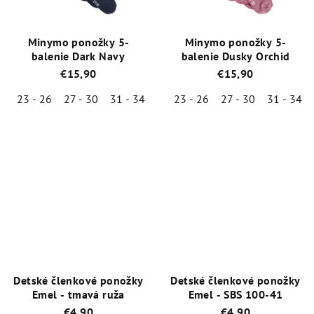
Minymo ponožky 5-
Minymo ponožky 5-
balenie Dark Navy
balenie Dusky Orchid
€15,90
€15,90
23 - 26
27 - 30
31 - 34
35 - 38
23 - 26
27 - 30
31 - 34
Priemerné
Priemerné
hodnotenie
hodnotenie
produktu
produktu
je
je
5,0
5,0
z
z
5
5
hviezdičiek.
hviezdičiek.
Detské členkové ponožky
Detské členkové ponožky
Emel - tmavá ruža
Emel - SBS 100-41
€4,90
€4,90