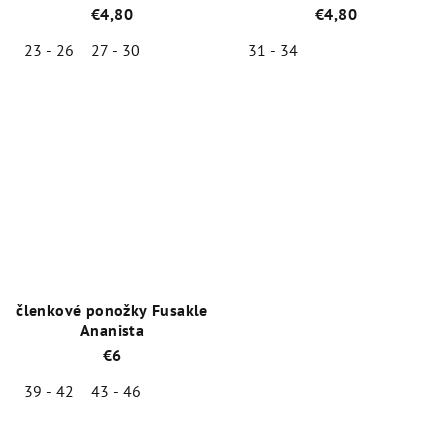
€4,80
€4,80
23 - 26
27 - 30
31 - 34
Priemerné
Priemerné
hodnotenie
hodnotenie
produktu
produktu
je
je
5,0
5,0
z
z
5
5
hviezdičiek.
hviezdičiek.
členkové ponožky Fusakle
Ananista
€6
39 - 42
43 - 46
Priemerné
hodnotenie