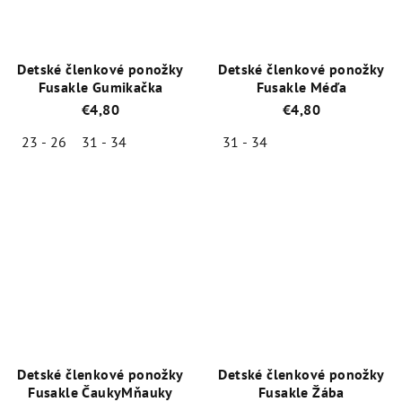
Detské členkové ponožky
Detské členkové ponožky
Fusakle Gumikačka
Fusakle Méďa
€4,80
€4,80
23 - 26
31 - 34
31 - 34
Priemerné
Priemerné
hodnotenie
hodnotenie
produktu
produktu
je
je
5,0
5,0
z
z
5
5
hviezdičiek.
hviezdičiek.
Detské členkové ponožky
Detské členkové ponožky
Fusakle ČaukyMňauky
Fusakle Žába