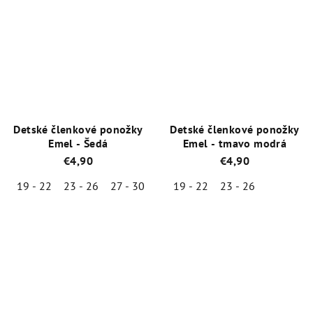
produktu
produktu
je
je
5,0
5,0
z
z
5
5
hviezdičiek.
hviezdičiek.
Detské členkové ponožky
Detské členkové ponožky
Emel - Šedá
Emel - tmavo modrá
€4,90
€4,90
19 - 22
23 - 26
27 - 30
19 - 22
23 - 26
Priemerné
Priemerné
hodnotenie
hodnotenie
produktu
produktu
je
je
5,0
5,0
z
z
5
5
hviezdičiek.
hviezdičiek.