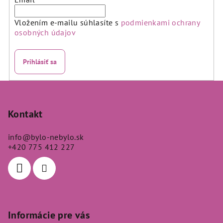
s
u
Vložením e-mailu súhlasíte s
podmienkami ochrany
osobných údajov
Prihlásiť sa
Z
á
p
Kontakt
ä
info
@
bylo-nebylo.sk
t
+420 775 412 227
i
e
Informácie pre vás