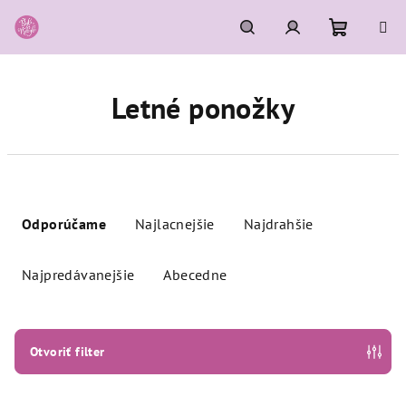
Prejsť
na
obsah
Nákupn
Hľadať
Prihlásenie
Letné ponožky
košík
R
a
Odporúčame
Najlacnejšie
Najdrahšie
d
e
Najpredávanejšie
Abecedne
n
i
e
Otvoriť filter
p
r
V