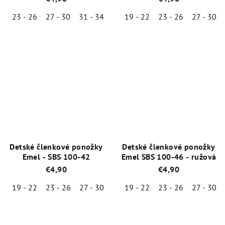
23 - 26
27 - 30
31 - 34
19 - 22
23 - 26
27 - 30
Priemerné
Priemerné
hodnotenie
hodnotenie
produktu
produktu
je
je
5,0
5,0
z
z
5
5
hviezdičiek.
hviezdičiek.
Detské členkové ponožky
Detské členkové ponožky
Emel - SBS 100-42
Emel SBS 100-46 - ružová
€4,90
€4,90
19 - 22
23 - 26
27 - 30
19 - 22
23 - 26
27 - 30
Priemerné
Priemerné
hodnotenie
hodnotenie