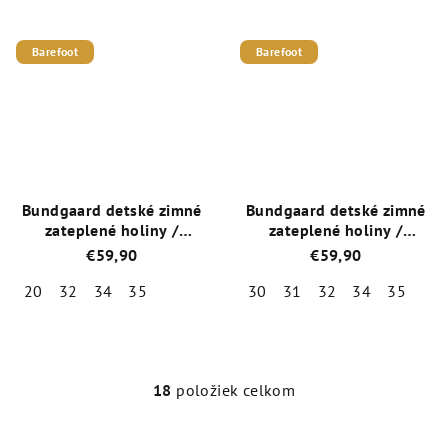
hodnotenie
hodnotenie
produktu
produktu
je
je
Barefoot
Barefoot
4,5
5,0
z
z
5
5
hviezdičiek.
hviezdičiek.
Bundgaard detské zimné
Bundgaard detské zimné
zateplené holiny /
zateplené holiny /
snehule Charly High
snehule Charly High
€59,90
€59,90
Warm BG401033-815
Warm BG401033-710
Curry
Malinová
20
32
34
35
30
31
32
34
35
Priemerné
Priemerné
hodnotenie
hodnotenie
produktu
produktu
je
je
18
položiek celkom
O
4,8
4,3
v
z
z
l
5
5