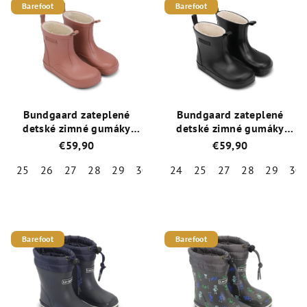
Barefoot
Barefoot
o
ý
d
p
u
i
k
s
t
p
o
r
Bundgaard zateplené
Bundgaard zateplené
v
o
detské zimné gumáky
detské zimné gumáky
Rain Blush
Rain Black
d
€59,90
€59,90
u
25
26
27
28
29
30
31
24
32
25
33
27
34
28
35
29
30
k
Priemerné
Priemerné
t
hodnotenie
hodnotenie
o
produktu
produktu
je
je
Barefoot
Barefoot
v
5,0
4,3
z
z
5
5
hviezdičiek.
hviezdičiek.