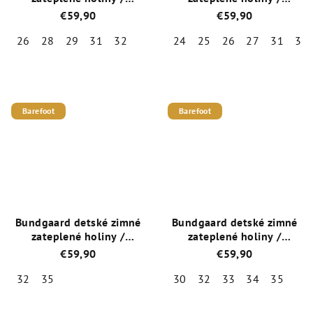
snehule Charly High
snehule Charly High
€59,90
€59,90
Warm BG401033-976
Warm BG401033-922
Ballerina
Robot
26
28
29
31
32
24
25
26
27
31
32
Priemerné
Priemerné
hodnotenie
hodnotenie
produktu
produktu
je
je
Barefoot
Barefoot
5,0
4,0
z
z
5
5
hviezdičiek.
hviezdičiek.
Bundgaard detské zimné
Bundgaard detské zimné
zateplené holiny /
zateplené holiny /
snehule Charly High
snehule Charly High
€59,90
€59,90
Warm BG401033 zimné
Warm BG401033-977
kvety
Dinosaurus
32
35
30
32
33
34
35
Priemerné
Priemerné