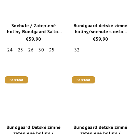
hviezdičiek.
hviezdičiek.
Snehule / Zateplené
Bundgaard detské zimné
holiny Bundgaard Sailor
holiny/snehule s ovčou
High Rubber Boot
vlnou BG401037-501
€59,90
€59,90
BG401016-501
CIRRO HIGH WARM Navy
Tmavo modrá
24
25
26
30
35
32
Priemerné
Priemerné
hodnotenie
hodnotenie
produktu
produktu
je
je
Barefoot
Barefoot
4,5
5,0
z
z
5
5
hviezdičiek.
hviezdičiek.
Bundgaard Detské zimné
Bundgaard detské zimné
zateplené holiny /
zateplené holiny /