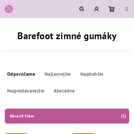
Prejsť
na
obsah
Nákupn
Hľadať
Prihlásenie
Barefoot zimné gumáky
košík
R
a
Odporúčame
Najlacnejšie
Najdrahšie
d
e
Najpredávanejšie
Abecedne
n
i
e
Otvoriť filter
p
r
V