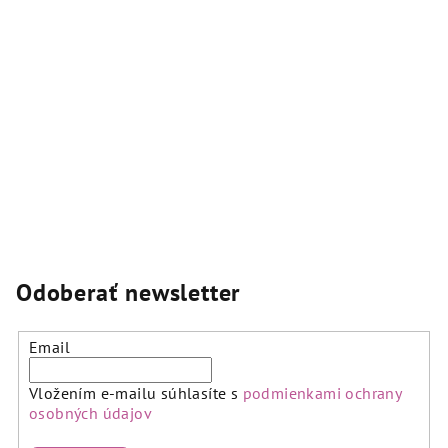
á
hviezdičiek.
hviezdičiek.
d
a
c
i
e
p
r
v
k
y
v
Odoberať newsletter
ý
p
i
Email
s
u
Vložením e-mailu súhlasíte s
podmienkami ochrany
osobných údajov