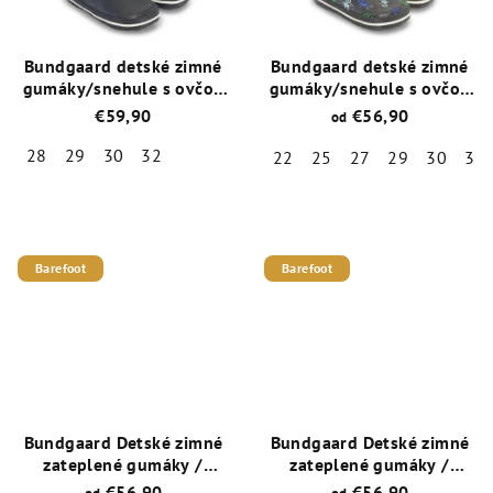
Bundgaard detské zimné
Bundgaard detské zimné
gumáky/snehule s ovčou
gumáky/snehule s ovčou
vlnou Cirro Low Warm
vlnou Cirro Low Warm
€59,90
€56,90
od
BG401044-501 Navy
BG401044-922 Robots
28
29
30
32
22
25
27
29
30
31
Priemerné
Priemerné
hodnotenie
hodnotenie
produktu
produktu
je
je
Barefoot
Barefoot
5,0
5,0
z
z
5
5
hviezdičiek.
hviezdičiek.
Bundgaard Detské zimné
Bundgaard Detské zimné
zateplené gumáky /
zateplené gumáky /
snehule Charly High
snehule Charly High
€56,90
€56,90