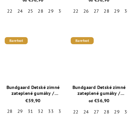
od
od
Warm BG401042-546
Warm BG401042-669
22
24
25
28
29
30
31
22
32
26
33
27
34
28
35
29
36
30
Priemerné
Priemerné
hodnotenie
hodnotenie
produktu
produktu
je
je
Barefoot
Barefoot
4,0
4,8
z
z
5
5
hviezdičiek.
hviezdičiek.
Bundgaard Detské zimné
Bundgaard Detské zimné
zateplené gumáky /
zateplené gumáky /
snehule Charly High
snehule Charly High
€59,90
€56,90
od
Warm BG401042-931
Warm BG401033-726
Rose
Dark Rose
28
29
31
32
33
35
36
38
22
24
27
28
29
30
Priemerné
Priemerné
hodnotenie
hodnotenie