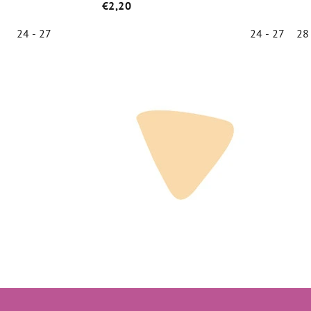
€2,20
24 - 27
24 - 27
28
Priemerné
hodnotenie
produktu
je
5,0
z
5
hviezdičiek.
Z