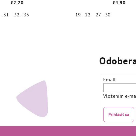
€2,20
€4,90
 - 31
32 - 35
19 - 22
27 - 30
Priemerné
Priemer
hodnotenie
hodnot
produktu
produk
je
je
4,8
5,0
Odobera
z
z
5
5
hviezdičiek.
hviezdič
Email
Vložením e-mai
Prihlásiť sa