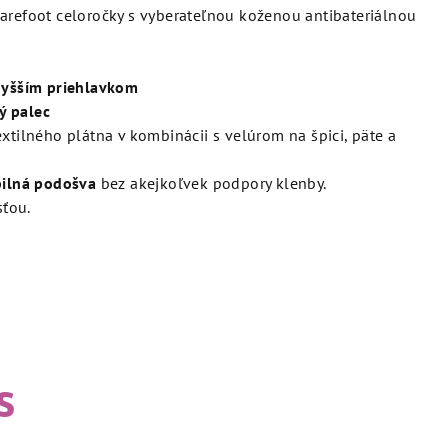
arefoot celoročky s vyberateľnou koženou antibateriálnou
 vyšším priehlavkom
ý palec
extilného plátna v kombinácii s velúrom na špici, päte a
ibilná podošva
bez akejkoľvek podpory klenby.
ťou.
s