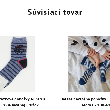
Súvisiaci tovar
rázkové ponožky Aura.Via
Detské bavlněné ponožky E
l (85% bavlna) Prúžok
Modrá - 100-6