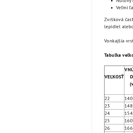
Nulový 
Veľmi ľ
Zvršková časť
lepidiel aleb
Vonkajšia vrs
Tabuľka veľk
VN
VEĽKOSŤ
D
(
22
140
23
148
24
154
25
160
26
166