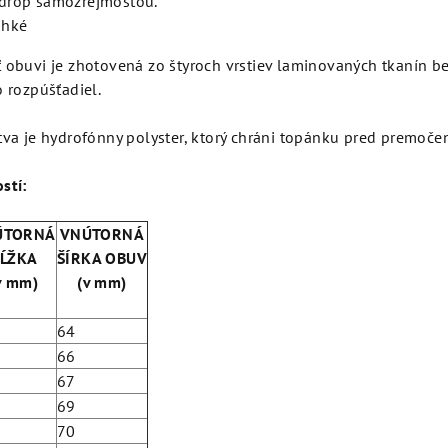
drop samozrejmosťou.
ahké
 obuvi je zhotovená zo štyroch vrstiev laminovaných tkanín be
o rozpúšťadiel.
tva je hydrofónny polyster, ktorý chráni topánku pred premoče
ostí:
ÚTORNÁ
VNÚTORNÁ
ĹŽKA
ŠÍRKA OBUV
v mm)
(v mm)
64
66
67
69
70