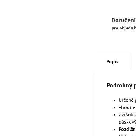
Doručen
pre objedná
Popis
Podrobný 
Určené 
vhodné 
Zvršok 
páskový
Pozdĺžn