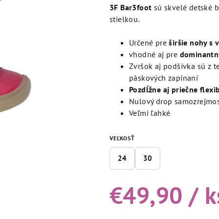
produktu
3F Bar3foot
sú skvelé detské b
je
stielkou.
5,0
z
Určené pre
širšie nohy s
5
vhodné aj pre
dominantn
hviezdičiek.
Zvršok aj podšívka sú z t
páskových zapínaní
Pozdĺžne aj priečne flex
Nulový drop samozrejmos
Veľmi ľahké
VEĽKOSŤ
24
30
€49,90
/ k
Jednotková