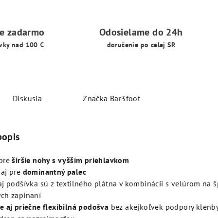
ie zadarmo
Odosielame do 24h
vky nad 100 €
doručenie po celej SR
Diskusia
Značka
Bar3foot
popis
pre
širšie nohy s vyšším priehlavkom
aj pre
dominantný palec
aj podšívka sú z textilného plátna v kombinácii s velúrom na šp
ch zapínaní
e aj priečne flexibilná podošva
bez akejkoľvek podpory klenby