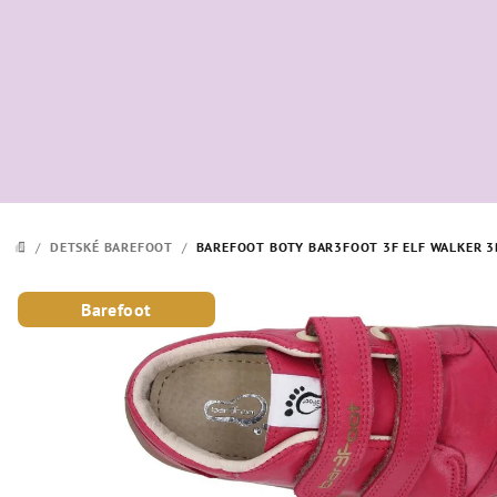
Prejsť
na
obsah
/
DETSKÉ BAREFOOT
/
BAREFOOT BOTY BAR3FOOT 3F ELF WALKER 3
DOMOV
Barefoot