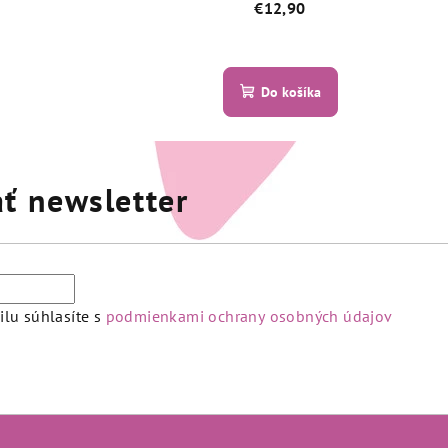
€12,90
Priemerné
hodnotenie
né
Do košíka
produktu
enie
je
tu
5,0
z
ť newsletter
5
hviezdičiek.
iek.
lu súhlasíte s
podmienkami ochrany osobných údajov