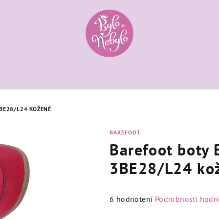
BE28/L24 KOŽENÉ
BAR3FOOT
Barefoot boty 
3BE28/L24 ko
Priemerné
6 hodnotení
Podrobnosti hodn
hodnotenie