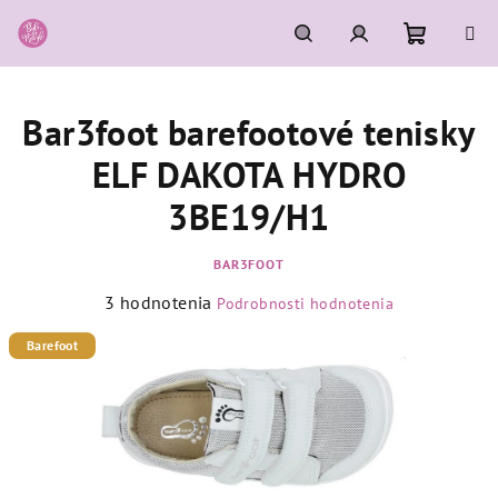
Prejsť
na
obsah
Nákupn
Hľadať
Prihlásenie
Bar3foot barefootové tenisky
košík
ELF DAKOTA HYDRO
3BE19/H1
BAR3FOOT
Priemerné
3 hodnotenia
Podrobnosti hodnotenia
hodnotenie
produktu
Barefoot
je
5,0
z
5
hviezdičiek.