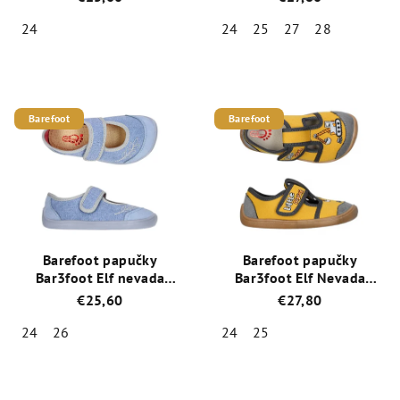
24
24
25
27
28
Priemerné
Priemerné
hodnotenie
hodnotenie
produktu
produktu
je
je
Barefoot
Barefoot
5,0
4,5
z
z
5
5
hviezdičiek.
hviezdičiek.
Barefoot papučky
Barefoot papučky
Bar3foot Elf nevada
Bar3foot Elf Nevada
3BE2/1
3BE3/4R
€25,60
€27,80
24
26
24
25
Priemerné
Priemerné
hodnotenie
hodnotenie