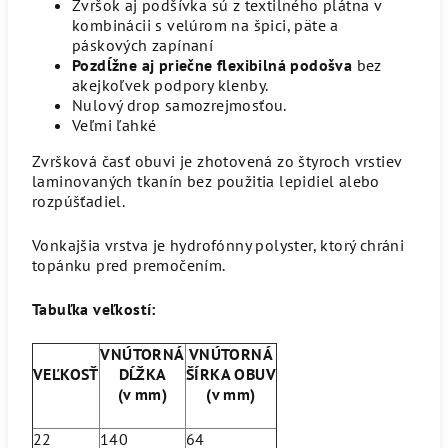
Zvršok aj podšívka sú z textilného plátna v
kombinácii s velúrom na špici, päte a
páskových zapínaní
Pozdĺžne aj priečne flexibilná podošva
bez
akejkoľvek podpory klenby.
Nulový drop samozrejmosťou.
Veľmi ľahké
Zvršková časť obuvi je zhotovená zo štyroch vrstiev
laminovaných tkanín bez použitia lepidiel alebo
rozpúšťadiel.
Vonkajšia vrstva je hydrofónny polyster, ktorý chráni
topánku pred premočením.
Tabuľka veľkostí:
VNÚTORNÁ
VNÚTORNÁ
VEĽKOSŤ
DĹŽKA
ŠÍRKA OBUV
(v mm)
(v mm)
22
140
64