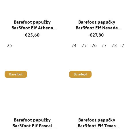
Barefoot papučky
Barefoot papučky
Bar3foot Elf Athena
Bar3foot Elf Nevada
3BE2/7R
3BE3/13R
€25,60
€27,80
25
24
25
26
27
28
29
Priemerné
Priemerné
hodnotenie
hodnotenie
produktu
produktu
je
je
Barefoot
Barefoot
5,0
5,0
z
z
5
5
hviezdičiek.
hviezdičiek.
Barefoot papučky
Barefoot papučky
Bar3foot Elf Pascal
Bar3foot Elf Texas