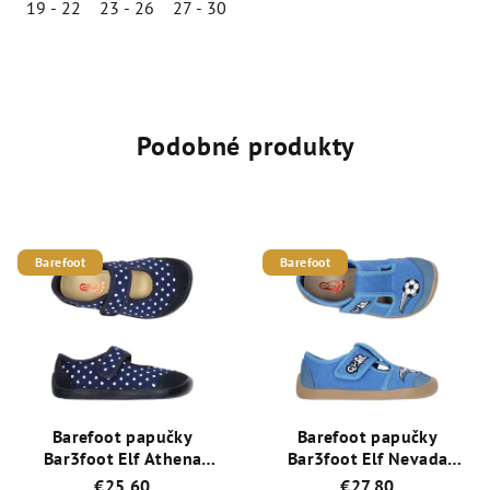
19 - 22
23 - 26
27 - 30
Priemerné
hodnotenie
produktu
je
5,0
Podobné produkty
z
5
hviezdičiek.
Barefoot
Barefoot
Barefoot papučky
Barefoot papučky
Bar3foot Elf Athena
Bar3foot Elf Nevada
3BE2/5 - bodka
3BE3/15R - svetlo modrá
€25,60
€27,80