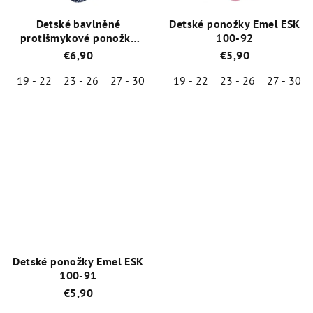
Detské bavlněné
Detské ponožky Emel ESK
protišmykové ponožky
100-92
Emel SBA 100-32 - tmavo
€6,90
€5,90
modrá
19 - 22
23 - 26
27 - 30
19 - 22
23 - 26
27 - 30
Priemerné
Priemerné
hodnotenie
hodnotenie
produktu
produktu
je
je
4,4
5,0
z
z
5
5
hviezdičiek.
hviezdičiek.
Detské ponožky Emel ESK
100-91
€5,90