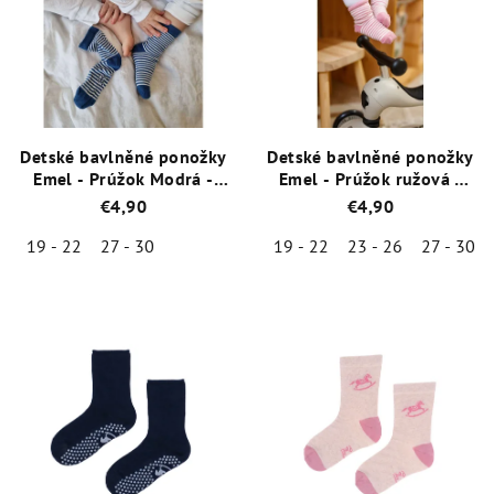
Detské bavlněné ponožky
Detské bavlněné ponožky
Emel - Prúžok Modrá -
Emel - Prúžok ružová -
100-61
100-63
€4,90
€4,90
19 - 22
27 - 30
19 - 22
23 - 26
27 - 30
Priemerné
Priemerné
hodnotenie
hodnotenie
produktu
produktu
je
je
5,0
5,0
z
z
5
5
hviezdičiek.
hviezdičiek.