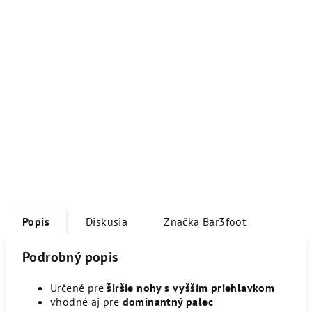
Popis
Diskusia
Značka
Bar3foot
Podrobný popis
Určené pre
širšie nohy s vyšším priehlavkom
vhodné aj pre
dominantný palec