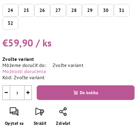
24
25
26
27
28
29
30
31
32
€59,90
/ ks
Jednotková
Zvoľte variant
cena:
Môžeme doručiť do:
Zvoľte variant
Možnosti doručenia
Kód:
Zvoľte variant
−
+
Do košíka
Opýtať sa
Strážiť
Zdieľať