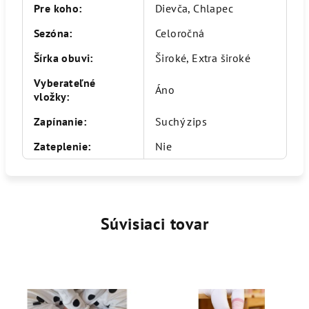
Pre koho
:
Dievča, Chlapec
Sezóna
:
Celoročná
Šírka obuvi
:
Široké, Extra široké
Vyberateľné
Áno
vložky
:
Zapínanie
:
Suchý zips
Zateplenie
:
Nie
Súvisiaci tovar