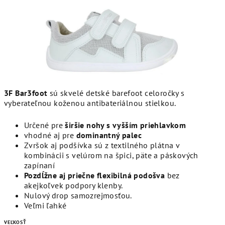
3F Bar3foot
sú skvelé detské barefoot celoročky s
vyberateľnou koženou antibateriálnou stielkou.
Určené pre
širšie nohy s vyšším priehlavkom
vhodné aj pre
dominantný palec
Zvršok aj podšívka sú z textilného plátna v
kombinácii s velúrom na špici, päte a páskových
zapínaní
Pozdĺžne aj priečne flexibilná podošva
bez
akejkoľvek podpory klenby.
Nulový drop samozrejmosťou.
Veľmi ľahké
VEĽKOSŤ