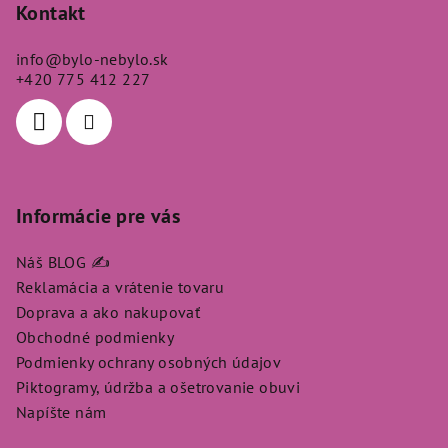
p
Kontakt
ä
info
@
bylo-nebylo.sk
t
+420 775 412 227
i
e
Informácie pre vás
Náš BLOG ✍️
Reklamácia a vrátenie tovaru
Doprava a ako nakupovať
Obchodné podmienky
Podmienky ochrany osobných údajov
Piktogramy, údržba a ošetrovanie obuvi
Napíšte nám