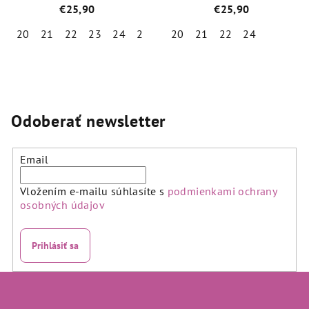
2BE4/N45
2BE8/LN23
€25,90
€25,90
20
21
22
23
24
25
20
21
22
24
Priemerné
Priemerné
hodnotenie
hodnotenie
produktu
produktu
je
je
5,0
5,0
Odoberať newsletter
z
z
5
5
hviezdičiek.
hviezdičiek.
Email
Vložením e-mailu súhlasíte s
podmienkami ochrany
osobných údajov
Prihlásiť sa
Z
á