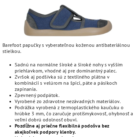
Barefoot papučky s vyberateľnou koženou antibateriálnou
stielkou.
Sadnú na normálne široké a široké nohy s vyšším
priehlavkom, vhodné aj pre dominantný palec.
Zvršok aj podšívka sú z textilného plátna v
kombinácii s velúrom na špici, päte a pásikoch
zapínania.
Zpevnený podpätok.
Vyrobené zo zdravotne nezávadných materiálov.
Podrážka vyrobená z termoplastického kaučuku o
hrúbke 3 mm, čo zaručuje protišmykovosť, ohybnosť a
veľmi dobrú odolnosť obuvi.
Pozdĺžne aj priečne flexibilná podošva bez
akejkoľvek podpory klenby.