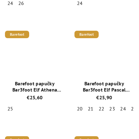
24
26
24
Priemerné
Priemerné
hodnotenie
hodnotenie
produktu
produktu
je
je
Barefoot
Barefoot
4,9
5,0
z
z
5
5
hviezdičiek.
hviezdičiek.
Barefoot papučky
Barefoot papučky
Bar3foot Elf Athena
Bar3foot Elf Pascal
3BE2/7R
2BE4/N45
€25,60
€25,90
25
20
21
22
23
24
25
Priemerné
Priemerné
hodnotenie
hodnotenie
produktu
produktu
je
je