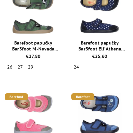
Barefoot papučky
Barefoot papučky
Bar3foot M-Nevada
Bar3foot Elf Athena
3BS3/34 Zelená
3BE2/5 - bodka
€27,80
€25,60
26
27
29
24
Priemerné
Priemerné
hodnotenie
hodnotenie
produktu
produktu
je
je
Barefoot
Barefoot
5,0
5,0
z
z
5
5
hviezdičiek.
hviezdičiek.