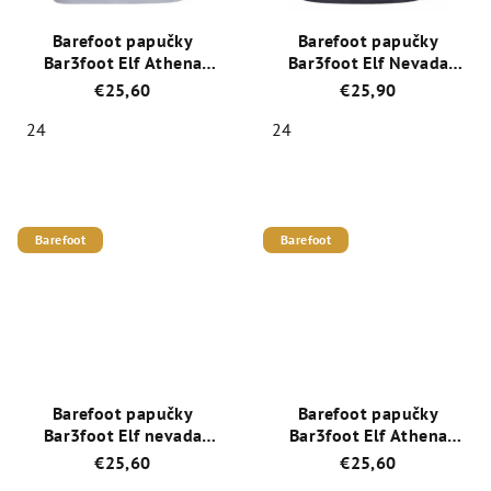
Barefoot papučky
Barefoot papučky
Bar3foot Elf Athena
Bar3foot Elf Nevada
3BE2/2
3BE3/1R
€25,60
€25,90
24
24
Priemerné
Priemerné
hodnotenie
hodnotenie
produktu
produktu
je
je
Barefoot
Barefoot
4,3
4,0
z
z
5
5
hviezdičiek.
hviezdičiek.
Barefoot papučky
Barefoot papučky
Bar3foot Elf nevada
Bar3foot Elf Athena
3BE2/1
3BE2/9R
€25,60
€25,60