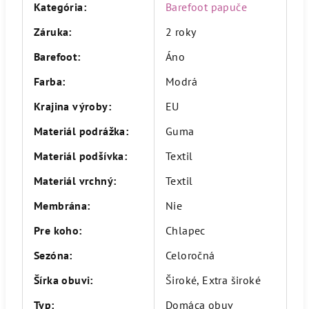
Kategória
:
Barefoot papuče
Záruka
:
2 roky
Barefoot
:
Áno
Farba
:
Modrá
Krajina výroby
:
EU
Materiál podrážka
:
Guma
Materiál podšívka
:
Textil
Materiál vrchný
:
Textil
Membrána
:
Nie
Pre koho
:
Chlapec
Sezóna
:
Celoročná
Šírka obuvi
:
Široké, Extra široké
Typ
:
Domáca obuv