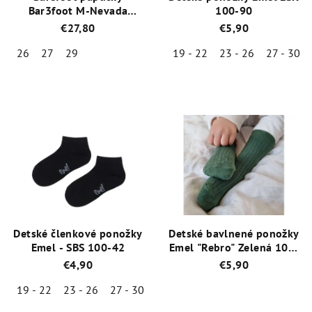
Bar3foot M-Nevada
100-90
3BS3/34 Zelená
€27,80
€5,90
26
27
29
19 - 22
23 - 26
27 - 30
Priemerné
Priemerné
hodnotenie
hodnotenie
produktu
produktu
je
je
5,0
5,0
z
z
5
5
hviezdičiek.
hviezdičiek.
Detské členkové ponožky
Detské bavlnené ponožky
Emel - SBS 100-42
Emel "Rebro" Zelená 100-
28
€4,90
€5,90
19 - 22
23 - 26
27 - 30
Priemerné
hodnotenie