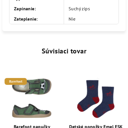
Zapínanie
:
Suchý zips
Zateplenie
:
Nie
Súvisiaci tovar
Barefoot
Barefoot papučky
Detské ponožky Emel ESK