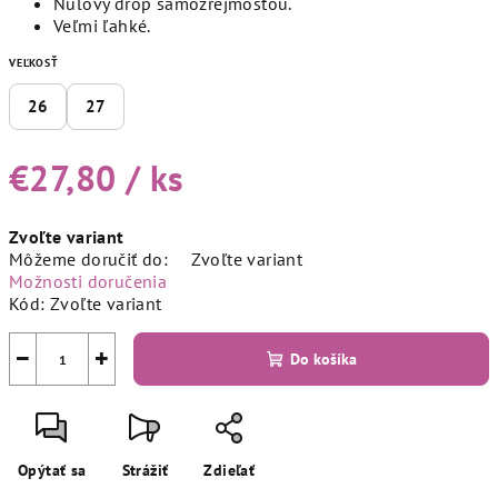
Nulový drop samozrejmosťou.
Veľmi ľahké.
VEĽKOSŤ
26
27
€27,80
/ ks
Jednotková
Zvoľte variant
cena:
Môžeme doručiť do:
Zvoľte variant
Možnosti doručenia
Kód:
Zvoľte variant
−
+
Do košíka
Opýtať sa
Strážiť
Zdieľať