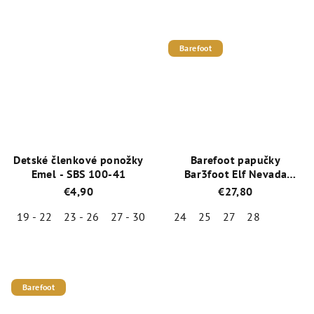
Priemerné
produktu
hodnotenie
je
produktu
5,0
je
z
Barefoot
5,0
5
z
hviezdičiek.
5
hviezdičiek.
Detské členkové ponožky
Barefoot papučky
Emel - SBS 100-41
Bar3foot Elf Nevada
3BE3/15R - svetlo modrá
€4,90
€27,80
19 - 22
23 - 26
27 - 30
24
25
27
28
Priemerné
Priemerné
hodnotenie
hodnotenie
produktu
produktu
je
je
Barefoot
5,0
4,5
z
z