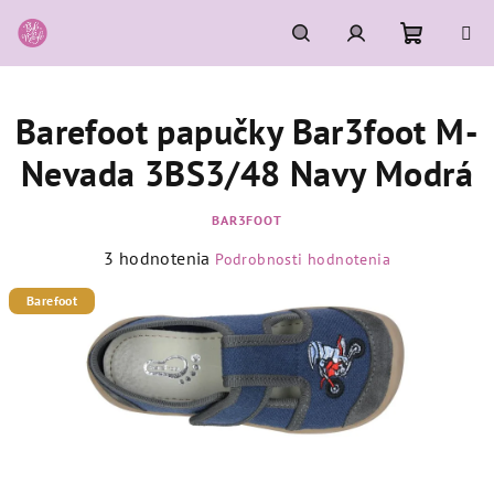
Prejsť
na
obsah
Nákupn
Hľadať
Prihlásenie
Barefoot papučky Bar3foot M-
košík
Nevada 3BS3/48 Navy Modrá
BAR3FOOT
Priemerné
3 hodnotenia
Podrobnosti hodnotenia
hodnotenie
produktu
Barefoot
je
5,0
z
5
hviezdičiek.