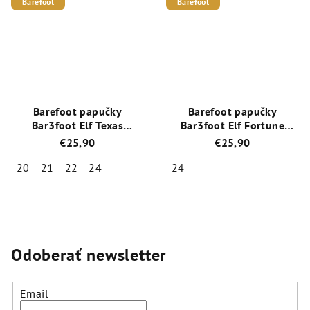
Barefoot
Barefoot
5,0
5,0
z
z
5
5
hviezdičiek.
hviezdičiek.
Barefoot papučky
Barefoot papučky
Bar3foot Elf Texas
Bar3foot Elf Fortune
2BE8/LN23
3BE2/LN23
€25,90
€25,90
20
21
22
24
24
Priemerné
Priemerné
hodnotenie
hodnotenie
produktu
produktu
je
je
5,0
5,0
Odoberať newsletter
z
z
5
5
hviezdičiek.
hviezdičiek.
Email