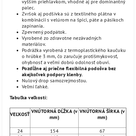
vyšším priehlavkom, vhodné aj pre dominantný
palec.
Zvršok aj podšívka sú z textilného plátna v
kombinácii s velúrom na špici, päte a pásikoch
zapínania.
Zpevnený podpätok.
Vyrobené zo zdravotne nezávadných
materiálov.
Podrážka vyrobená z termoplastického kaučuku
o hrúbke 3 mm, čo zaručuje protišmykovosť,
ohybnosť a veľmi dobrú odolnosť obuvi.
Pozdĺžne aj priečne flexibilná podošva bez
akejkoľvek podpory klenby.
Nulový drop samozrejmosťou.
Veľmi ľahké.
Tabuľka veľkostí:
VNÚTORNÁ DĹŽKA (v
VNÚTORNÁ ŠÍRKA (v
VEĽKOSŤ
mm)
mm)
24
154
67