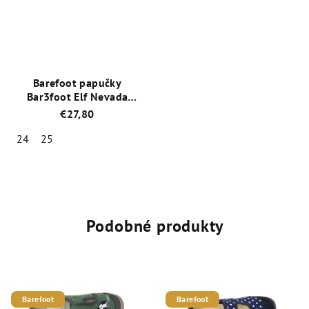
5
5
hviezdičiek.
hviezdičiek.
Barefoot papučky
Bar3foot Elf Nevada
3BE3/4R
€27,80
24
25
Priemerné
hodnotenie
produktu
je
4,7
Podobné produkty
z
5
hviezdičiek.
Barefoot
Barefoot