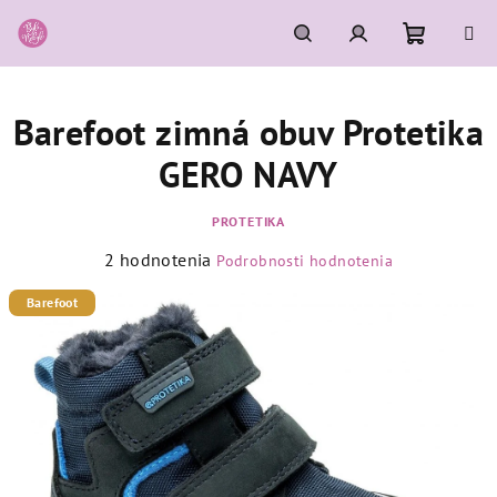
Prejsť
na
obsah
Nákupn
Hľadať
Prihlásenie
Barefoot zimná obuv Protetika
košík
GERO NAVY
PROTETIKA
Priemerné
2 hodnotenia
Podrobnosti hodnotenia
hodnotenie
produktu
Barefoot
je
5,0
z
5
hviezdičiek.