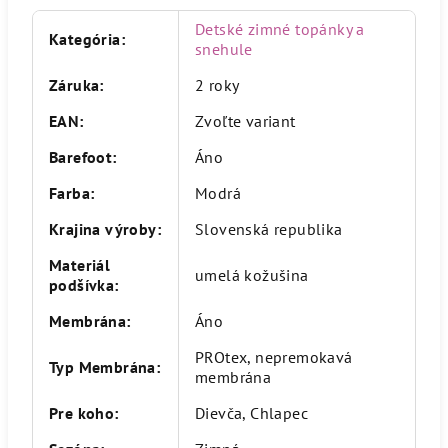
Detské zimné topánky a
Kategória
:
snehule
Záruka
:
2 roky
EAN
:
Zvoľte variant
Barefoot
:
Áno
Farba
:
Modrá
Krajina výroby
:
Slovenská republika
Materiál
umelá kožušina
podšívka
:
Membrána
:
Áno
PROtex, nepremokavá
Typ Membrána
:
membrána
Pre koho
:
Dievča, Chlapec