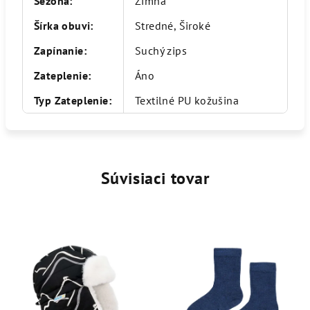
Sezóna
:
Zimná
Šírka obuvi
:
Stredné, Široké
Zapínanie
:
Suchý zips
Zateplenie
:
Áno
Typ Zateplenie
:
Textilné PU kožušina
Súvisiaci tovar