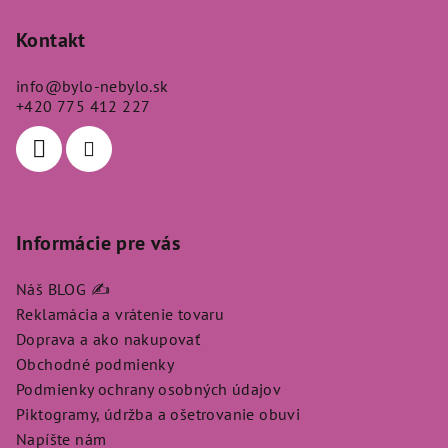
á
p
Kontakt
ä
info
@
bylo-nebylo.sk
t
+420 775 412 227
i
e
Informácie pre vás
Náš BLOG ✍️
Reklamácia a vrátenie tovaru
Doprava a ako nakupovať
Obchodné podmienky
Podmienky ochrany osobných údajov
Piktogramy, údržba a ošetrovanie obuvi
Napíšte nám