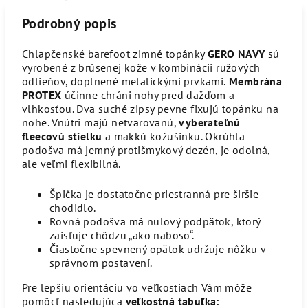
Podrobný popis
Chlapčenské barefoot zimné topánky
GERO NAVY
sú
vyrobené z brúsenej kože v kombinácii ružových
odtieňov, doplnené metalickými prvkami.
Membrána
PROTEX
účinne chráni nohy pred dažďom a
vlhkosťou. Dva suché zipsy pevne fixujú topánku na
nohe. Vnútri majú netvarovanú,
vyberateľnú
fleecovú stielku
a mäkkú kožušinku. Okrúhla
podošva má jemný protišmykový dezén, je odolná,
ale veľmi flexibilná.
Špička je dostatočne priestranná pre širšie
chodidlo.
Rovná podošva má nulový podpätok, ktorý
zaisťuje chôdzu „ako naboso“.
Čiastočne spevnený opätok udržuje nôžku v
správnom postavení.
Pre lepšiu orientáciu vo veľkostiach Vám môže
pomôcť nasledujúca
veľkostná tabuľka: