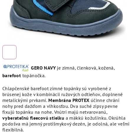
GERO NAVY
je zimná, členková, kožená,
barefoot
topánočka.
Chlapčenské barefoot zimné topánky sú vyrobené z
brúsenej kože v kombinácii ružových odtieňov, doplnené
metalickými prvkami.
Membrána PROTEX
účinne chráni
nohy pred dažďom a vlhkosťou. Dva suché zipsy pevne
fixujú topánku na nohe. Vnútri majú netvarovanú,
vyberateľnú fleecovú stielku
a mäkkú kožušinku. Okrúhla
podošva má jemný protišmykový dezén, je odolná, ale veľmi
flexibilná.