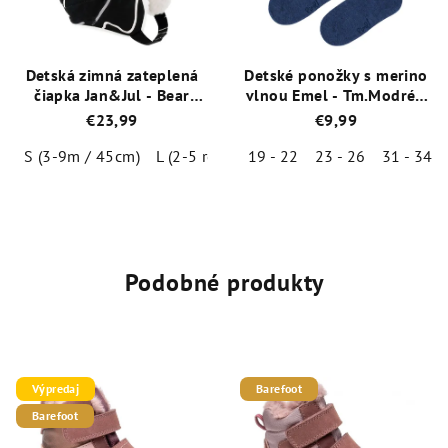
Detská zimná zateplená
Detské ponožky s merino
čiapka Jan&Jul - Bear
vlnou Emel - Tm.Modré -
Mountain
ESK 100-51
€23,99
€9,99
S (3-9m / 45cm)
L (2-5 rokov / 53cm)
19 - 22
23 - 26
XL (5-12 rokov / 
31 - 34
Priemerné
Priemerné
hodnotenie
hodnotenie
produktu
produktu
je
je
5,0
4,6
Podobné produkty
z
z
5
5
hviezdičiek.
hviezdičiek.
Výpredaj
Barefoot
Barefoot