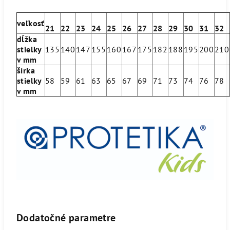
veľkosť
21
22
23
24
25
26
27
28
29
30
31
32
dĺžka
stielky
135
140
147
155
160
167
175
182
188
195
200
210
v mm
šírka
stielky
58
59
61
63
65
67
69
71
73
74
76
78
v mm
Dodatočné parametre