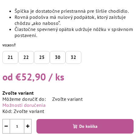
Špička je dostatočne priestranná pre širšie chodidlo.
Rovná podošva má nulový podpätok, ktorý zaisťuje
chôdzu „ako naboso“.
Čiastočne spevnený opätok udržuje nôžku v správnom
postavení.
VEĽKOSŤ
21
22
25
30
32
od
€52,90
/ ks
Jednotková
Zvoľte variant
cena:
Môžeme doručiť do:
Zvoľte variant
Možnosti doručenia
Kód:
Zvoľte variant
−
+
Do košíka