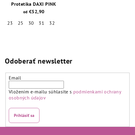
Protetika DAXI PINK
€52,90
od
23
25
30
31
32
Priemerné
hodnotenie
produktu
je
4,7
Odoberať newsletter
z
5
hviezdičiek.
Email
Vložením e-mailu súhlasíte s
podmienkami ochrany
osobných údajov
Prihlásiť sa
Z