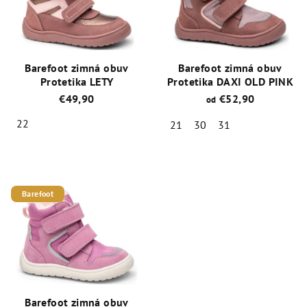
Barefoot zimná obuv
Barefoot zimná obuv
Protetika LETY
Protetika DAXI OLD PINK
€49,90
€52,90
od
22
21
30
31
Priemerné
Priemerné
hodnotenie
hodnotenie
produktu
produktu
je
je
Barefoot
5,0
5,0
z
z
5
5
hviezdičiek.
hviezdičiek.
Barefoot zimná obuv