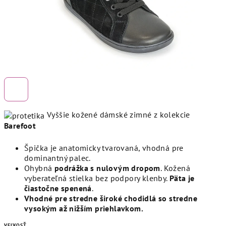
Vyššie kožené dámské zimné z kolekcie
Barefoot
Špička je anatomicky tvarovaná, vhodná pre
dominantný palec.
Ohybná
podrážka s nulovým dropom
. Kožená
vyberateľná stielka bez podpory klenby.
Päta je
čiastočne spenená
.
Vhodné pre stredne široké chodidlá so stredne
vysokým až nižším priehlavkom.
VEĽKOSŤ