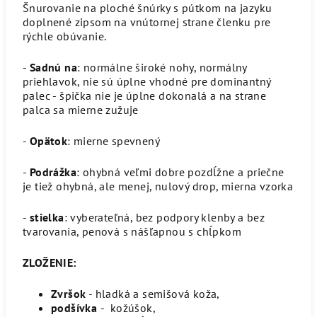
Šnurovanie na ploché šnúrky s pútkom na jazyku
doplnené zipsom na vnútornej strane členku pre
rýchle obúvanie.
-
Sadnú na
: normálne široké nohy, normálny
priehlavok, nie sú úplne vhodné pre dominantný
palec - špička nie je úplne dokonalá a na strane
palca sa mierne zužuje
-
Opätok
: mierne spevnený
-
Podrážka
: ohybná veľmi dobre pozdĺžne a priečne
je tiež ohybná, ale menej, nulový drop, mierna vzorka
-
stielka
: vyberateľná, bez podpory klenby a bez
tvarovania, penová s nášľapnou s chĺpkom
ZLOŽENIE:
Zvršok
- hladká a semišová koža,
podšívka
- kožúšok,