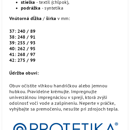
stielka
- textil (chĺpok),
podrážka
- syntetika
Vnútorná dĺžka
/
šírka
v mm:
37: 240 / 89
38: 248 / 91
39: 255 / 93
40: 262 / 95
41: 268 / 97
42: 275 / 99
Údržba obuvi:
Obuv očistite vlhkou handričkou alebo jemnou
hubkou. Pravidelne krémujte. Impregnujte
univerzálnou impregnáciou v spreji, ktorá zvýši
odolnosť voči vode a zašpineniu. Neperte v práčke,
vyhýbajte sa premočeniu, nesušte pri zdrojoch tepla.