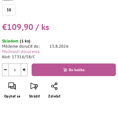
38
€109,90
/ ks
Jednotková
Skladom
(1 ks)
cena:
Môžeme doručiť do:
13.8.2026
Možnosti doručenia
Kód:
17316/38/C
−
+
Do košíka
Opýtať sa
Strážiť
Zdieľať