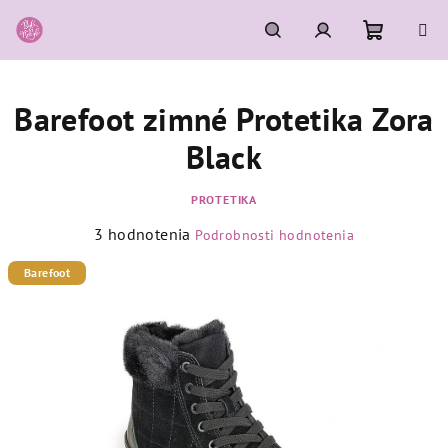
Prejsť
na
obsah
Nákupn
Hľadať
Prihlásenie
Barefoot zimné Protetika Zora
košík
Black
PROTETIKA
Priemerné
3 hodnotenia
Podrobnosti hodnotenia
hodnotenie
produktu
Barefoot
je
5,0
z
5
hviezdičiek.