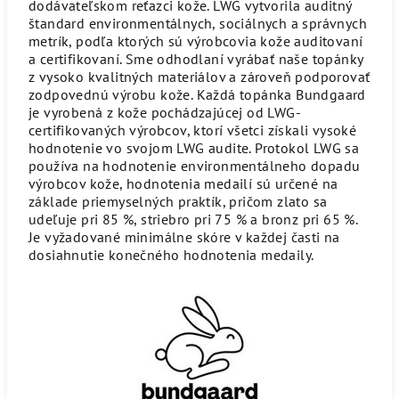
dodávateľskom reťazci kože. LWG vytvorila auditný
štandard environmentálnych, sociálnych a správnych
metrík, podľa ktorých sú výrobcovia kože auditovaní
a certifikovaní. Sme odhodlaní vyrábať naše topánky
z vysoko kvalitných materiálov a zároveň podporovať
zodpovednú výrobu kože. Každá topánka Bundgaard
je vyrobená z kože pochádzajúcej od LWG-
certifikovaných výrobcov, ktorí všetci získali vysoké
hodnotenie vo svojom LWG audite. Protokol LWG sa
používa na hodnotenie environmentálneho dopadu
výrobcov kože, hodnotenia medailí sú určené na
základe priemyselných praktík, pričom zlato sa
udeľuje pri 85 %, striebro pri 75 % a bronz pri 65 %.
Je vyžadované minimálne skóre v každej časti na
dosiahnutie konečného hodnotenia medaily.