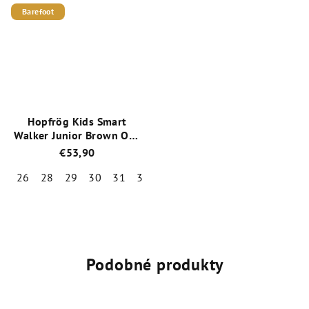
je
je
Barefoot
5,0
5,0
z
z
5
5
hviezdičiek.
hviezdičiek.
Hopfrög Kids Smart
Walker Junior Brown Oak
celoročné nízke barefoot
€53,90
topánky
26
28
29
30
31
32
Priemerné
hodnotenie
produktu
je
5,0
Podobné produkty
z
5
hviezdičiek.