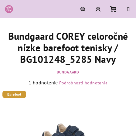
Prejsť
na
obsah
Nákupn
Hľadať
Prihlásenie
Bundgaard COREY celoročné
košík
nízke barefoot tenisky /
BG101248_5285 Navy
BUNDGAARD
Priemerné
1 hodnotenie
Podrobnosti hodnotenia
hodnotenie
produktu
Barefoot
je
5,0
z
5
hviezdičiek.