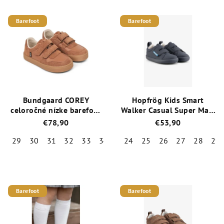
Barefoot
Barefoot
Bundgaard COREY
Hopfrög Kids Smart
celoročné nízke barefoot
Walker Casual Super Matt
topánky /
Navy celoročné nízke
€78,90
€53,90
BG101248_2215 Cognac
barefoot tenisky
29
30
31
32
33
34
35
24
36
25
26
27
28
29
Priemerné
Priemerné
hodnotenie
hodnotenie
produktu
produktu
je
je
Barefoot
Barefoot
5,0
5,0
z
z
5
5