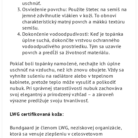
uschnúť.
Osvieženie povrchu: Použite štetec na semiš na
jemné zdvihnutie vlákien v koži. To obnoví
charakteristický matný povrch a mäkkú textúru
semišu.
Dokončenie vodoodpudivosti: Keď je topánka
úplne suchá, dokončite vrstvou ochranného
vodoodpudivého prostriedku. Tým sa uzavrie
povrch a predĺži sa životnosť materiálu.
Pokiaľ boli topánky namočené, nechajte ich úplne
uschnúť na vzduchu, než ich znovu obujete. Vždy sa
vyhnite sušeniu na radiátore alebo v tepelnom
kabinete, pretože teplo môže vysušiť a poškodiť
nubuk. Pri správnej starostlivosti nubuk zachováva
svoj elegantný a prirodzený vzhľad – a zároveň
výrazne predlžuje svoju trvanlivosť.
LWG certifikovaná koža:
Bundgaard je členom LWG, neziskovej organizácie,
ktorá sa venuje zlepšeniu v celosvetovom