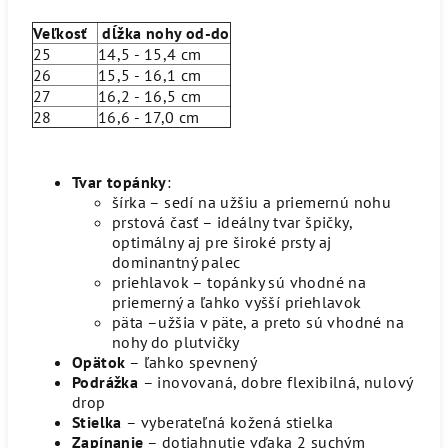
Veľkosť
dĺžka nohy od-do
25
14,5 - 15,4 cm
26
15,5 - 16,1 cm
27
16,2 - 16,5 cm
28
16,6 - 17,0 cm
Tvar topánky
:
šírka – sedí na užšiu a priemernú nohu
prstová časť – ideálny tvar špičky,
optimálny aj pre široké prsty aj
dominantný palec
priehlavok – topánky sú vhodné na
priemerný a ľahko vyšší priehlavok
päta –užšia v päte, a preto sú vhodné na
nohy do plutvičky
Opätok
– ľahko spevnený
Podrážka
– inovovaná, dobre flexibilná, nulový
drop
Stielka
– vyberateľná kožená stielka
Zapínanie
– dotiahnutie vďaka 2 suchým