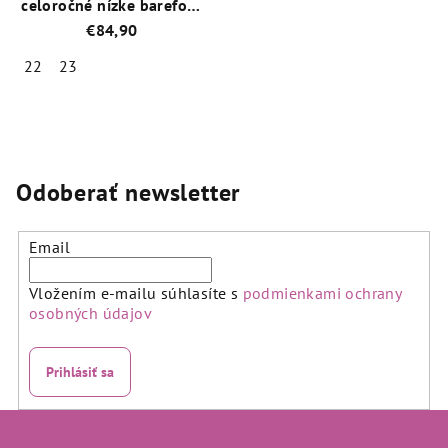
celoročné nízke barefoot
topánky / BG101225-
€84,90
5185 Navy
22
23
Priemerné
hodnotenie
produktu
je
5,0
Odoberať newsletter
z
5
hviezdičiek.
Email
Vložením e-mailu súhlasíte s
podmienkami ochrany
osobných údajov
Prihlásiť sa
Z