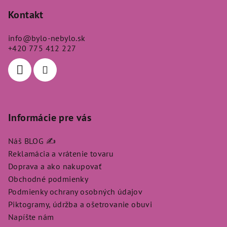
á
p
Kontakt
ä
info
@
bylo-nebylo.sk
t
+420 775 412 227
i
e
Informácie pre vás
Náš BLOG ✍️
Reklamácia a vrátenie tovaru
Doprava a ako nakupovať
Obchodné podmienky
Podmienky ochrany osobných údajov
Piktogramy, údržba a ošetrovanie obuvi
Napíšte nám