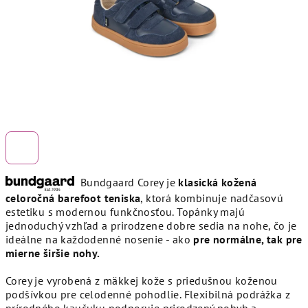
Bundgaard Corey je
klasická kožená
celoročná barefoot teniska
, ktorá kombinuje nadčasovú
estetiku s modernou funkčnosťou. Topánky majú
jednoduchý vzhľad a prirodzene dobre sedia na nohe, čo je
ideálne na každodenné nosenie - ako
pre normálne, tak pre
mierne širšie nohy.
Corey je vyrobená z mäkkej kože s priedušnou koženou
podšívkou pre celodenné pohodlie. Flexibilná podrážka z
prírodného kaučuku podporuje prirodzený pohyb a