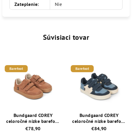
Zateplenie
:
Nie
Súvisiaci tovar
Barefoot
Barefoot
Bundgaard COREY
Bundgaard COREY
celoročné nízke barefoot
celoročné nízke barefoot
topánky /
topánky / BG101225-
€78,90
€84,90