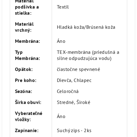
Materiál
podšívka a
Textil
stielka
:
Materiál
Hladká koža/Brúsená koža
vrchný
:
Membrána
:
Áno
Typ
TEX-membrána (priedušná a
Membrána
:
silne odpudzujúca vodu)
Opätok
:
čiastočne spevnené
Pre koho
:
Dievča, Chlapec
Sezóna
:
Celoročná
Šírka obuvi
:
Stredné, Široké
Vyberateľné
Áno
vložky
:
Zapínanie
:
Suchý zips - 2ks