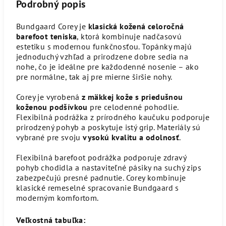
Podrobný popis
Bundgaard Corey je
klasická kožená celoročná
barefoot teniska
, ktorá kombinuje nadčasovú
estetiku s modernou funkčnosťou. Topánky majú
jednoduchý vzhľad a prirodzene dobre sedia na
nohe, čo je ideálne pre každodenné nosenie – ako
pre normálne, tak aj pre mierne širšie nohy.
Corey je vyrobená
z mäkkej kože s priedušnou
koženou podšívkou
pre celodenné pohodlie.
Flexibilná podrážka z prírodného kaučuku podporuje
prirodzený pohyb a poskytuje istý grip. Materiály sú
vybrané pre svoju
vysokú kvalitu a odolnosť
.
Flexibilná barefoot podrážka podporuje zdravý
pohyb chodidla a nastaviteľné pásiky na suchý zips
zabezpečujú presné padnutie. Corey kombinuje
klasické remeselné spracovanie Bundgaard s
moderným komfortom.
Veľkostná tabuľka: