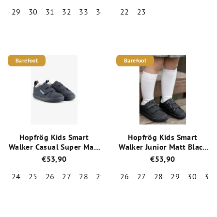
BG101248_2215 Cognac
5185 Navy
29
30
31
32
33
34
35
22
36
23
Priemerné
Priemerné
hodnotenie
hodnotenie
produktu
produktu
je
je
Barefoot
Barefoot
5,0
5,0
z
z
5
5
hviezdičiek.
hviezdičiek.
Hopfrög Kids Smart
Hopfrög Kids Smart
Walker Casual Super Matt
Walker Junior Matt Black
Navy celoročné nízke
celoročné nízke barefoot
€53,90
€53,90
barefoot tenisky
topánky
24
25
26
27
28
29
30
26
31
27
32
28
29
30
31
Priemerné
Priemerné
hodnotenie
hodnotenie
produktu
produktu