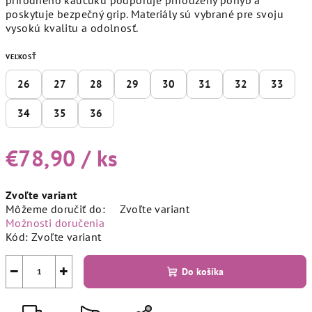
poskytuje bezpečný grip. Materiály sú vybrané pre svoju
vysokú kvalitu a odolnosť.
VEĽKOSŤ
26
27
28
29
30
31
32
33
34
35
36
€78,90
/ ks
Jednotková
Zvoľte variant
cena:
Môžeme doručiť do:
Zvoľte variant
Možnosti doručenia
Kód:
Zvoľte variant
−
+
Do košíka