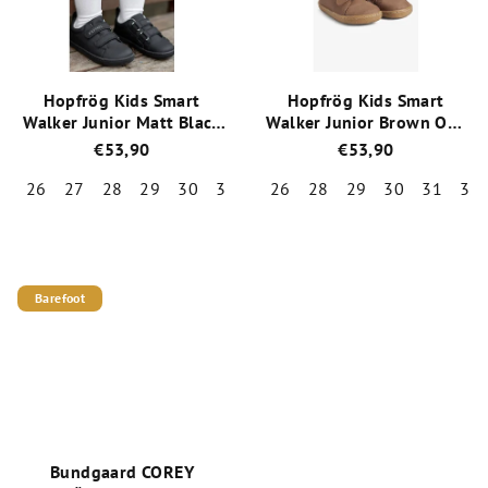
hviezdičiek.
hviezdičiek.
Hopfrög Kids Smart
Hopfrög Kids Smart
Walker Junior Matt Black
Walker Junior Brown Oak
celoročné nízke barefoot
celoročné nízke barefoot
€53,90
€53,90
topánky
topánky
26
27
28
29
30
31
32
26
28
29
30
31
32
Priemerné
Priemerné
hodnotenie
hodnotenie
produktu
produktu
je
je
Barefoot
5,0
5,0
z
z
5
5
hviezdičiek.
hviezdičiek.
Bundgaard COREY