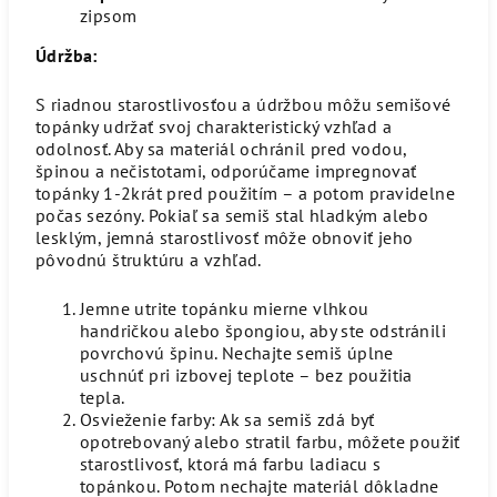
zipsom
Údržba:
S riadnou starostlivosťou a údržbou môžu semišové
topánky udržať svoj charakteristický vzhľad a
odolnosť. Aby sa materiál ochránil pred vodou,
špinou a nečistotami, odporúčame impregnovať
topánky 1-2krát pred použitím – a potom pravidelne
počas sezóny. Pokiaľ sa semiš stal hladkým alebo
lesklým, jemná starostlivosť môže obnoviť jeho
pôvodnú štruktúru a vzhľad.
Jemne utrite topánku mierne vlhkou
handričkou alebo špongiou, aby ste odstránili
povrchovú špinu. Nechajte semiš úplne
uschnúť pri izbovej teplote – bez použitia
tepla.
Osvieženie farby: Ak sa semiš zdá byť
opotrebovaný alebo stratil farbu, môžete použiť
starostlivosť, ktorá má farbu ladiacu s
topánkou. Potom nechajte materiál dôkladne