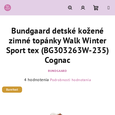
Prejsť
na
obsah
Nákupn
Hľadať
Prihlásenie
Bundgaard detské kožené
košík
zimné topánky Walk Winter
Sport tex (BG303263W-235)
Cognac
BUNDGAARD
Priemerné
4 hodnotenia
Podrobnosti hodnotenia
hodnotenie
produktu
Barefoot
je
5,0
z
5