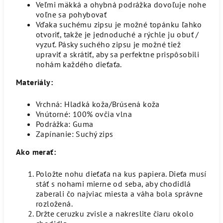
Veľmi mäkká a ohybná podrážka dovoľuje nohe
voľne sa pohybovať
Vďaka suchému zipsu je možné topánku ľahko
otvoriť, takže je jednoduché a rýchle ju obuť /
vyzuť. Pásky suchého zipsu je možné tiež
upraviť a skrátiť, aby sa perfektne prispôsobili
nohám každého dieťaťa.
Materiály:
Vrchná: Hladká koža/Brúsená koža
Vnútorné: 100% ovčia vlna
Podrážka: Guma
Zapínanie: Suchý zips
Ako merať:
Položte nohu dieťaťa na kus papiera. Dieťa musí
stáť s nohami mierne od seba, aby chodidlá
zaberali čo najviac miesta a váha bola správne
rozložená.
Držte ceruzku zvisle a nakreslite čiaru okolo