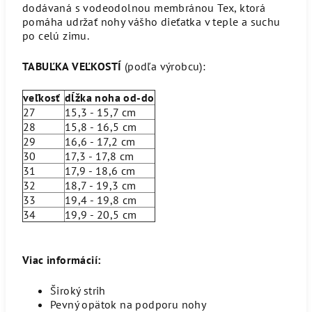
dodávaná s vodeodolnou membránou Tex, ktorá
pomáha udržať nohy vášho dieťatka v teple a suchu
po celú zimu.
TABUĽKA VEĽKOSTÍ
(podľa výrobcu):
veľkosť
dĺžka noha od-do
27
15,3 - 15,7 cm
28
15,8 - 16,5 cm
29
16,6 - 17,2 cm
30
17,3 - 17,8 cm
31
17,9 - 18,6 cm
32
18,7 - 19,3 cm
33
19,4 - 19,8 cm
34
19,9 - 20,5 cm
Viac informácií:
Široký strih
Pevný opätok na podporu nohy