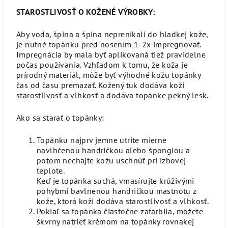
STAROSTLIVOSŤ O KOŽENÉ VÝROBKY:
Aby voda, špina a špina neprenikali do hladkej kože,
je nutné topánku pred nosením 1-2x impregnovať.
Impregnácia by mala byť aplikovaná tiež pravidelne
počas používania. Vzhľadom k tomu, že koža je
prírodný materiál, môže byť výhodné kožu topánky
čas od času premazať. Kožený tuk dodáva koži
starostlivosť a vlhkosť a dodáva topánke pekný lesk.
Ako sa starať o topánky:
Topánku najprv jemne utrite mierne
navlhčenou handričkou alebo špongiou a
potom nechajte kožu uschnúť pri izbovej
teplote.
Keď je topánka suchá, vmasírujte krúživými
pohybmi bavlnenou handričkou mastnotu z
kože, ktorá koži dodáva starostlivosť a vlhkosť.
Pokiaľ sa topánka čiastočne zafarbila, môžete
škvrny natrieť krémom na topánky rovnakej