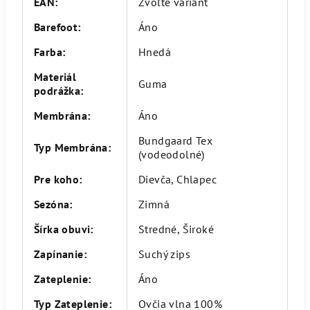
EAN
:
Zvoľte variant
Barefoot
:
Áno
Farba
:
Hnedá
Materiál
Guma
podrážka
:
Membrána
:
Áno
Bundgaard Tex
Typ Membrána
:
(vodeodolné)
Pre koho
:
Dievča, Chlapec
Sezóna
:
Zimná
Šírka obuvi
:
Stredné, Široké
Zapínanie
:
Suchý zips
Zateplenie
:
Áno
Typ Zateplenie
:
Ovčia vlna 100%