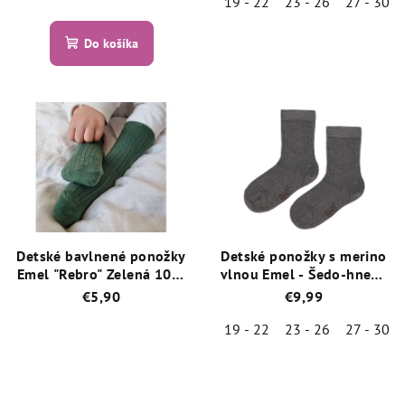
19 - 22
23 - 26
27 - 30
Priemerné
hodnotenie
Priemerné
produktu
Do košíka
hodnotenie
je
produktu
5,0
je
z
5,0
5
z
hviezdičiek.
5
hviezdičiek.
Detské bavlnené ponožky
Detské ponožky s merino
Emel "Rebro" Zelená 100-
vlnou Emel - Šedo-hnedá
28
- ESK 100-53
€5,90
€9,99
19 - 22
23 - 26
27 - 30
Priemerné
hodnotenie
Priemerné
produktu
hodnotenie
je
produktu
5,0