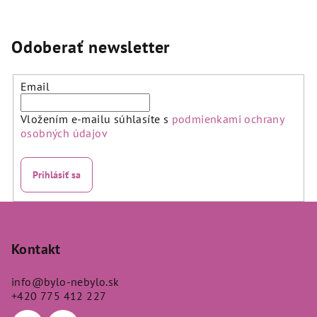
produktu
je
4,6
Odoberať newsletter
z
5
hviezdičiek.
Email
Vložením e-mailu súhlasíte s
podmienkami ochrany
osobných údajov
Prihlásiť sa
Z
á
p
Kontakt
ä
info
@
bylo-nebylo.sk
t
+420 775 412 227
i