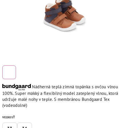
hviezdičiek.
Nádherná teplá zimná topánka s ovčou vlnou
100%. Super mäkký a flexibilný model zateplený vlnou, ktorá
udržuje malé nohy v teple. S membránou Bundgaard Tex
(vodeodolné)
VEĽKOSŤ