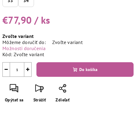
33
34
€77,90
/ ks
Jednotková
Zvoľte variant
cena:
Môžeme doručiť do:
Zvoľte variant
Možnosti doručenia
Kód:
Zvoľte variant
−
+
Do košíka
Opýtať sa
Strážiť
Zdieľať