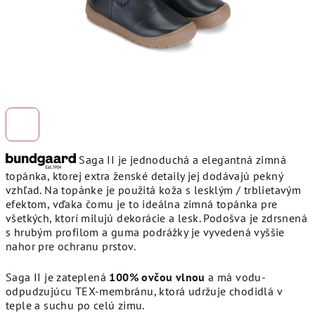
Saga II je jednoduchá a elegantná zimná
topánka, ktorej extra ženské detaily jej dodávajú pekný
vzhľad. Na topánke je použitá koža s lesklým / trblietavým
efektom, vďaka čomu je to ideálna zimná topánka pre
všetkých, ktorí milujú dekorácie a lesk. Podošva je zdrsnená
s hrubým profilom a guma podrážky je vyvedená vyššie
nahor pre ochranu prstov.
Saga II je zateplená
100% ovčou vlnou
a má vodu-
odpudzujúcu TEX-membránu, ktorá udržuje chodidlá v
teple a suchu po celú zimu.