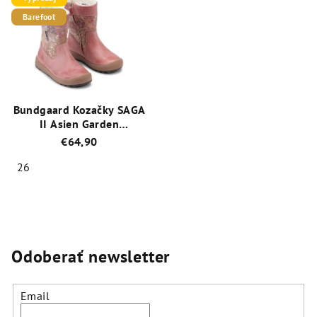
Barefoot
Bundgaard Kozačky SAGA
II Asien Garden
(BG303160)
€64,90
26
Priemerné
hodnotenie
produktu
je
5,0
Odoberať newsletter
z
5
hviezdičiek.
Email