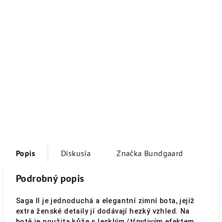
Popis
Diskusia
Značka
Bundgaard
Podrobný popis
Saga II je jednoduchá a elegantní zimní bota, jejíž
extra ženské detaily jí dodávají hezký vzhled. Na
botě je použita kůže s lesklým /třpytivým efektem,