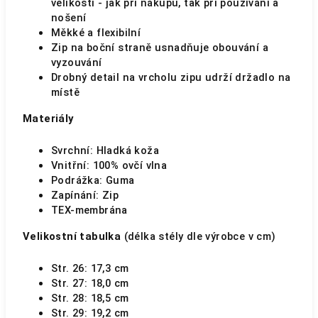
velikosti - jak při nákupu, tak při používání a
nošení
Měkké a flexibilní
Zip na boční straně usnadňuje obouvání a
vyzouvání
Drobný detail na vrcholu zipu udrží držadlo na
místě
Materiály
Svrchní: Hladká koža
Vnitřní: 100% ovčí vlna
Podrážka: Guma
Zapínání: Zip
TEX-membrána
Velikostní tabulka
(délka stély dle výrobce v cm)
Str. 26: 17,3 cm
Str. 27: 18,0 cm
Str. 28: 18,5 cm
Str. 29: 19,2 cm