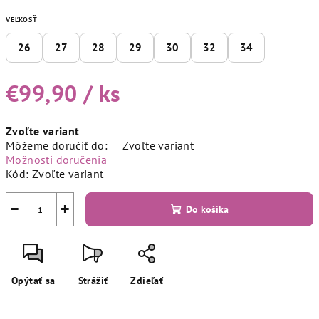
VEĽKOSŤ
26
27
28
29
30
32
34
€99,90
/ ks
Jednotková
Zvoľte variant
cena:
Môžeme doručiť do:
Zvoľte variant
Možnosti doručenia
Kód:
Zvoľte variant
−
+
Do košíka
Opýtať sa
Strážiť
Zdieľať