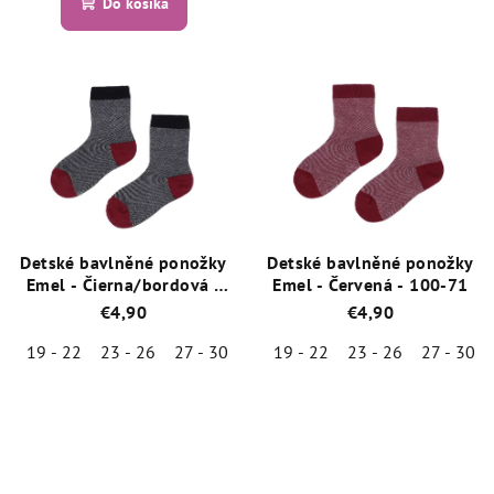
Do košíka
hodnotenie
je
produktu
5,0
je
z
5,0
5
z
hviezdičiek.
5
hviezdičiek.
Detské bavlněné ponožky
Detské bavlněné ponožky
Emel - Čierna/bordová -
Emel - Červená - 100-71
100-72
€4,90
€4,90
19 - 22
23 - 26
27 - 30
19 - 22
23 - 26
27 - 30
Priemerné
Priemerné
hodnotenie
hodnotenie
produktu
produktu
je
je
5,0
5,0