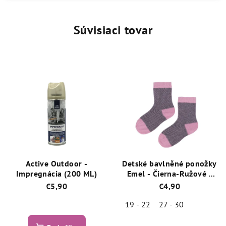
Súvisiaci tovar
Active Outdoor -
Detské bavlněné ponožky
Impregnácia (200 ML)
Emel - Čierna-Ružové -
100-76
€5,90
€4,90
19 - 22
27 - 30
Priemerné
hodnotenie
Priemerné
produktu