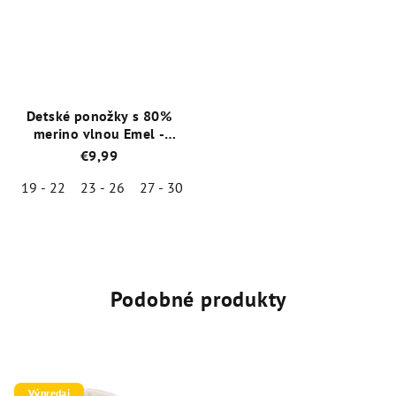
z
z
5
5
hviezdičiek.
hviezdičiek.
Detské ponožky s 80%
merino vlnou Emel -
Hnedá - ESK 100-52
€9,99
19 - 22
23 - 26
27 - 30
31 - 34
Priemerné
hodnotenie
produktu
je
5,0
Podobné produkty
z
5
hviezdičiek.
Výpredaj