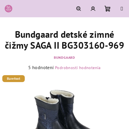
Prejsť
na
obsah
Nákupn
Hľadať
Prihlásenie
Bundgaard detské zimné
košík
čižmy SAGA II BG303160-969
BUNDGAARD
Priemerné
5 hodnotení
Podrobnosti hodnotenia
hodnotenie
produktu
Barefoot
je
4,4
z
5
hviezdičiek.