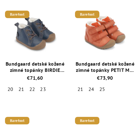
hodnotenie
hodnotenie
produktu
produktu
je
je
Barefoot
Barefoot
5,0
5,0
z
z
5
5
hviezdičiek.
hviezdičiek.
Bundgaard detské kožené
Bundgaard detské kožené
zimné topánky BIRDIE
zimné topánky PETIT Mid
TEX BG303305-545
Winter BG303201DG-820
€71,60
€73,90
Rust
20
21
22
23
21
24
25
Priemerné
Priemerné
hodnotenie
hodnotenie
produktu
produktu
je
je
Barefoot
Barefoot
5,0
4,8
z
z
5
5