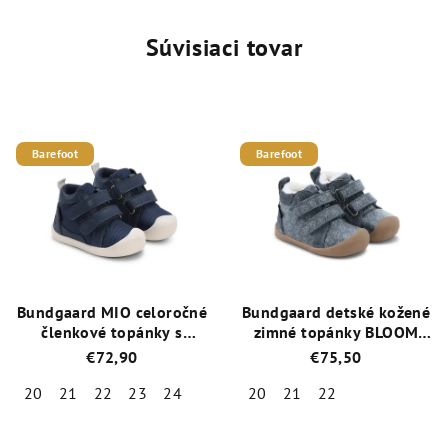
Súvisiaci tovar
Barefoot
Barefoot
Bundgaard MIO celoročné
Bundgaard detské kožené
členkové topánky s
zimné topánky BLOOM
membránou / BG101227-
TEX BG303304-668
€72,90
€75,50
5385 Navy
Rabbit Teal
20
21
22
23
24
20
21
22
Priemerné
Priemerné