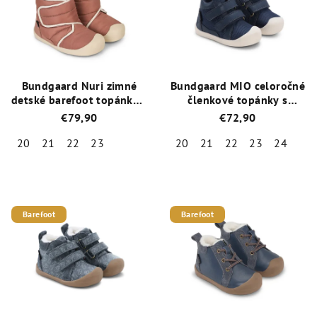
Bundgaard Nuri zimné
Bundgaard MIO celoročné
detské barefoot topánky /
členkové topánky s
Blush
membránou / BG101227-
€79,90
€72,90
5385 Navy
20
21
22
23
20
21
22
23
24
Priemerné
Priemerné
hodnotenie
hodnotenie
produktu
produktu
je
je
Barefoot
Barefoot
5,0
5,0
z
z
5
5
hviezdičiek.
hviezdičiek.