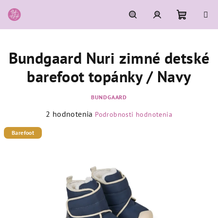
Prejsť
na
obsah
Nákupn
Hľadať
Prihlásenie
Bundgaard Nuri zimné detské
košík
barefoot topánky / Navy
BUNDGAARD
Priemerné
2 hodnotenia
Podrobnosti hodnotenia
hodnotenie
produktu
Barefoot
je
5,0
z
5
hviezdičiek.