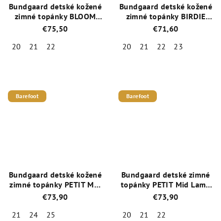
Bundgaard detské kožené
Bundgaard detské kožené
zimné topánky BLOOM
zimné topánky BIRDIE
TEX BG303304-668
TEX BG303305-545
€75,50
€71,60
Rabbit Teal
20
21
22
20
21
22
23
Priemerné
Priemerné
hodnotenie
hodnotenie
produktu
produktu
je
je
Barefoot
Barefoot
5,0
5,0
z
z
5
5
hviezdičiek.
hviezdičiek.
Bundgaard detské kožené
Bundgaard detské zimné
zimné topánky PETIT Mid
topánky PETIT Mid Lamb
Winter BG303201DG-820
II BG303258DG-519 Navy
€73,90
€73,90
Rust
Tm.modrá
21
24
25
20
21
22