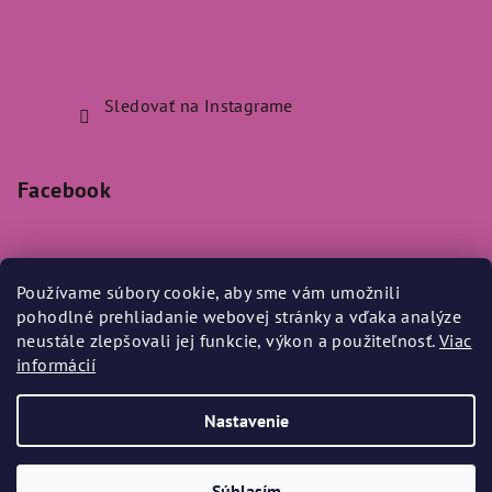
Sledovať na Instagrame
Facebook
Používame súbory cookie, aby sme vám umožnili
pohodlné prehliadanie webovej stránky a vďaka analýze
Prijímame online platby
neustále zlepšovali jej funkcie, výkon a použiteľnosť.
Viac
informácií
Nastavenie
Copyright 2026
Bylo Nebylo
. Všetky práva vyhradené.
Súhlasím