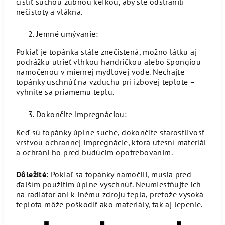
čistiť suchou zubnou kefkou, aby ste odstránili
nečistoty a vlákna.
Jemné umývanie:
Pokiaľ je topánka stále znečistená, možno látku aj
podrážku utrieť vlhkou handričkou alebo špongiou
namočenou v miernej mydlovej vode. Nechajte
topánky uschnúť na vzduchu pri izbovej teplote –
vyhnite sa priamemu teplu.
Dokončite impregnáciou:
Keď sú topánky úplne suché, dokončite starostlivosť
vrstvou ochrannej impregnácie, ktorá utesní materiál
a ochráni ho pred budúcim opotrebovaním.
Dôležité:
Pokiaľ sa topánky namočili, musia pred
ďalším použitím úplne vyschnúť. Neumiestňujte ich
na radiátor ani k inému zdroju tepla, pretože vysoká
teplota môže poškodiť ako materiály, tak aj lepenie.