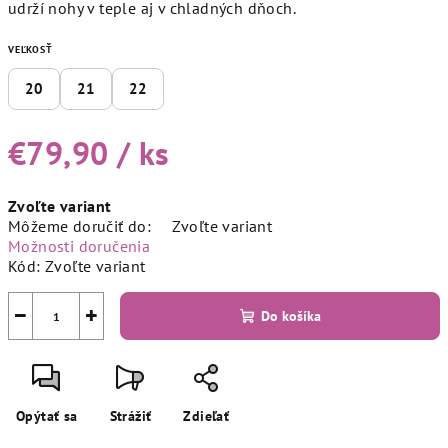
udrží nohy v teple aj v chladných dňoch.
VEĽKOSŤ
20
21
22
€79,90
/ ks
Jednotková
Zvoľte variant
cena:
Môžeme doručiť do:
Zvoľte variant
Možnosti doručenia
Kód:
Zvoľte variant
−
+
Do košíka
Opýtať sa
Strážiť
Zdieľať