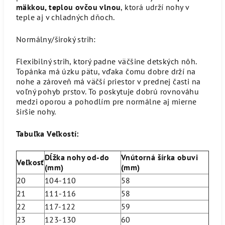
mäkkou, teplou ovčou vlnou
, ktorá udrží nohy v
teple aj v chladných dňoch.
Normálny/široký strih:
Flexibilný strih, ktorý padne väčšine detských nôh.
Topánka má úzku pätu, vďaka čomu dobre drží na
nohe a zároveň má väčší priestor v prednej časti na
voľný pohyb prstov. To poskytuje dobrú rovnováhu
medzi oporou a pohodlím pre normálne aj mierne
širšie nohy.
Tabuľka Veľkostí:
Dĺžka nohy od-do
Vnútorná šírka obuvi
Veľkosť
(mm)
(mm)
20
104-110
58
21
111-116
58
22
117-122
59
23
123-130
60