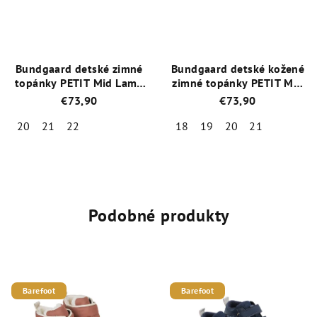
hviezdičiek.
hviezdičiek.
Bundgaard detské zimné
Bundgaard detské kožené
topánky PETIT Mid Lamb
zimné topánky PETIT Mid
II BG303258DG-519 Navy
Winter BG303201DG-519
€73,90
€73,90
Tm.modrá
Navy
20
21
22
18
19
20
21
Priemerné
Priemerné
hodnotenie
hodnotenie
produktu
produktu
je
je
4,8
4,4
Podobné produkty
z
z
5
5
hviezdičiek.
hviezdičiek.
Barefoot
Barefoot