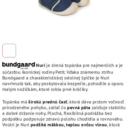
Nuri
je zimná topánka pre najmenších a je
súčasťou ikonickej rodiny Petit. Vďaka známemu strihu
Bundgaard a charakteristickej odolnej špičke je Nuri
navrhnutá tak, aby poskytovala bezpečie, pohodlie a oporu
malým nožičkám, ktoré robia prvé krôčiky.
Topánka má
širokú prednú časť
, ktorá dáva prstom voľnosť
prirodzeného pohybu, zatiaľ čo
pevná päta
zaisťuje stabilitu
a dobré držanie nohy. Plochá, flexibilná podrážka bez
podpätku podporuje zdravú polohu chodidla a rovnováhu.
Vnútri je Nuri
podšitá mäkkou, teplou ovčou vlnou
, ktorá