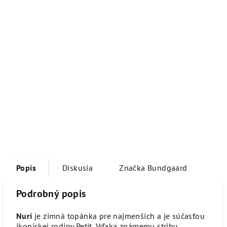
Popis
Diskusia
Značka
Bundgaard
Podrobný popis
Nuri
je zimná topánka pre najmenších a je súčasťou
ikonickej rodiny Petit. Vďaka známemu strihu