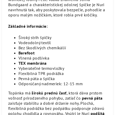
Bundgaard a charakteristickej odolnej špičke je Nuri
navrhnutá tak, aby poskytovala bezpečie, pohodlie a
oporu malým nožičkám, ktoré robia prvé krôčiky.
Základné informácie:
Široký strih špičky
Vodeodolný textil
Bez škodlivých chemikálií
Barefoot
Vlnená podšívka
TEX membrána
Vyberateľné termovložky
Flexibilná TPR podrážka
Pevná päta a špička
Odporúčaný nadmeriek: 12-15 mm
Topánka má
širokú prednú časť
, ktorá dáva prstom
voľnosť prirodzeného pohybu, zatiaľ čo
pevná päta
zaisťuje stabilitu a dobré držanie nohy. Plochá,
flexibilná podrážka bez podpätku podporuje zdravú
polohu chodidla a rovnováhu. Vnútri je Nuri
podšitá