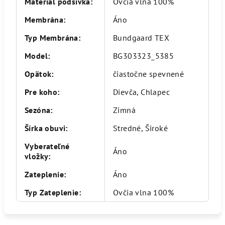
Materiál podšívka
:
Ovčia vlna 100%
Membrána
:
Áno
Typ Membrána
:
Bundgaard TEX
Model
:
BG303323_5385
Opätok
:
čiastočne spevnené
Pre koho
:
Dievča, Chlapec
Sezóna
:
Zimná
Šírka obuvi
:
Stredné, Široké
Vyberateľné
Áno
vložky
:
Zateplenie
:
Áno
Typ Zateplenie
:
Ovčia vlna 100%