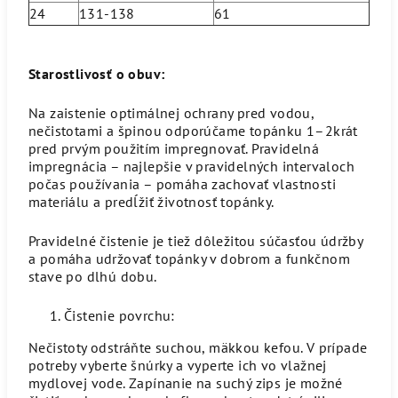
24
131-138
61
Starostlivosť o obuv:
Na zaistenie optimálnej ochrany pred vodou,
nečistotami a špinou odporúčame topánku 1–2krát
pred prvým použitím impregnovať. Pravidelná
impregnácia – najlepšie v pravidelných intervaloch
počas používania – pomáha zachovať vlastnosti
materiálu a predĺžiť životnosť topánky.
Pravidelné čistenie je tiež dôležitou súčasťou údržby
a pomáha udržovať topánky v dobrom a funkčnom
stave po dlhú dobu.
Čistenie povrchu:
Nečistoty odstráňte suchou, mäkkou kefou. V prípade
potreby vyberte šnúrky a vyperte ich vo vlažnej
mydlovej vode. Zapínanie na suchý zips je možné