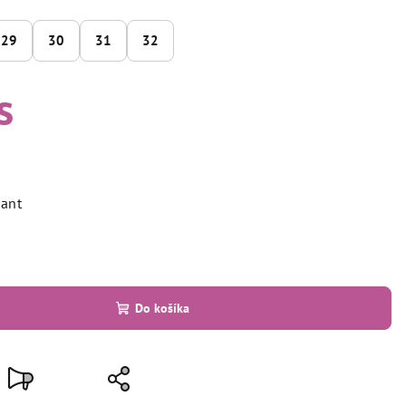
29
30
31
32
s
iant
Do košíka