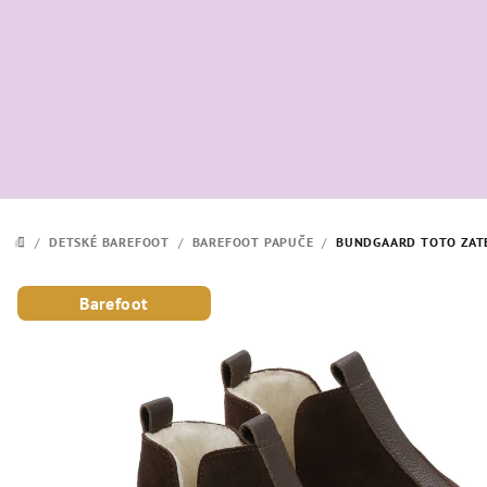
Prejsť
na
obsah
/
DETSKÉ BAREFOOT
/
BAREFOOT PAPUČE
/
BUNDGAARD TOTO ZAT
DOMOV
Barefoot