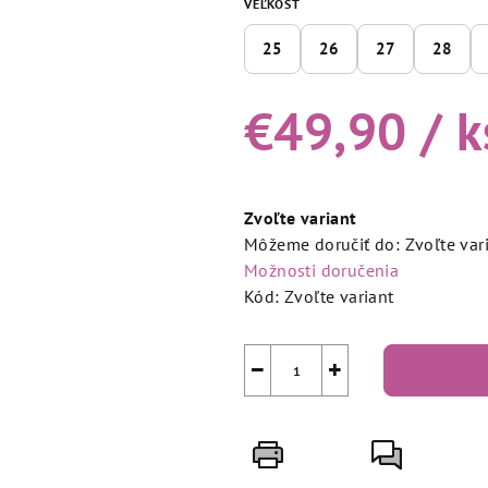
VEĽKOSŤ
25
26
27
28
€49,90
/ k
Jednotková
cena:
Zvoľte variant
Môžeme doručiť do:
Zvoľte var
Možnosti doručenia
Kód:
Zvoľte variant
−
+