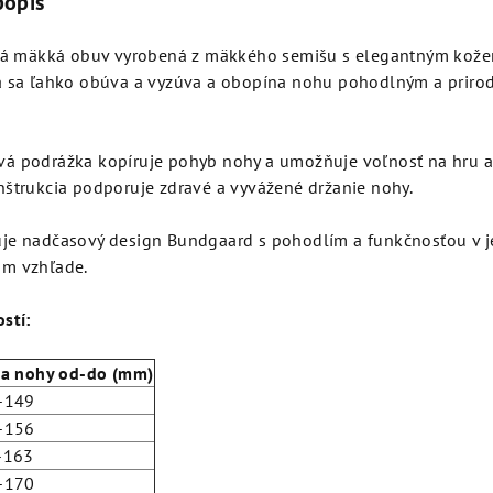
popis
ová mäkká obuv vyrobená z mäkkého semišu s elegantným kož
a sa ľahko obúva a vyzúva a obopína nohu pohodlným a prir
á podrážka kopíruje pohyb nohy a umožňuje voľnosť na hru a r
nštrukcia podporuje zdravé a vyvážené držanie nohy.
je nadčasový design Bundgaard s pohodlím a funkčnosťou v
m vzhľade.
stí:
ka nohy od-do (mm)
-149
-156
-163
-170