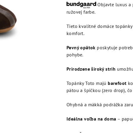
produktu
Objavte luxus a
je
ružovej farbe.
5,0
z
Tieto kvalitné domáce topánk
5
komfort.
hviezdičiek.
Pevný opätok
poskytuje potreb
pohybe.
Prirodzene široký strih
umožňuj
Topánky Toto majú
barefoot
ko
pätou a špičkou (zero drop), č
Ohybná a mäkká podrážka zaru
Ideálna voľba na doma
– papuč