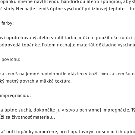
 topánku mierne navlhčenou handričkou alebo špongiou, aby st
istoty. Nechajte semiš úplne vyschnúť pri izbovej teplote – be
 farby:
aví opotrebovaný alebo stratil farbu, môžete použiť ošetrujúci
 zodpovedá topánke. Potom nechajte materiál dôkladne vyschnú
e povrchu:
na semiš na jemné nadvihnutie vlákien v koži. Tým sa semišu 
cký matný povrch a mäkká textúra.
 impregnáciou:
a úplne suchá, dokončite ju vrstvou ochrannej impregnácie. T
ĺži sa životnosť materiálu.
iaľ boli topánky namočené, pred opätovným nosením ich úpln