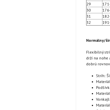
29
171
30
176
31
182
32
191
Normálny/šir
Flexibilný st
drží na nohe 
dobrú rovnov
Strih: Š
Materiál
Podšívk
Materiá
Vonkajš
Materiá