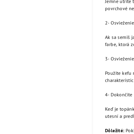
Jemne utrite
povrchové neč
2- Osvieženie
Ak sa semiš j
farbe, ktorá
3- Osvieženi
Použite kefu 
charakteristi
4- Dokončite
Keď je topánk
utesní a pred
Dôležité:
Pok