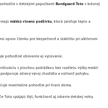
 pohodlie s detskými papučkami
Bundgaard Toto
v krásnej
y majú
mäkkú vlnenú podšívku
, ktorá zaisťuje teplo a
nú oporu členku pre bezpečnosť a stabilitu pri aktívnom
e pohodlné obúvanie aj vyzúvanie.
nštrukciu s plochou podrážkou bez rozdielu výšky medzi
o podporuje zdravý vývoj chodidla a voľnosť pohybu.
čuje maximálne pohodlie pri hraní doma.
e Toto spájajú štýl, funkčnosť aj zdravie detskej nohy.