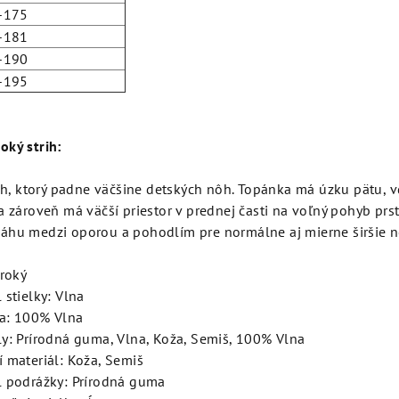
-175
-181
-190
-195
oký strih:
rih, ktorý padne väčšine detských nôh. Topánka má úzku pätu,
a zároveň má väčší priestor v prednej časti na voľný pohyb prs
áhu medzi oporou a pohodlím pre normálne aj mierne širšie n
iroký
 stielky: Vlna
a: 100% Vlna
ly: Prírodná guma, Vlna, Koža, Semiš, 100% Vlna
í materiál: Koža, Semiš
l podrážky: Prírodná guma