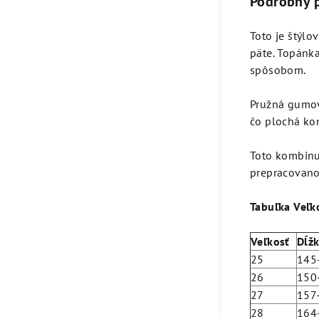
Podrobný 
Toto je štýl
päte. Topánk
spôsobom.
Pružná gumov
čo plochá ko
Toto kombinu
prepracovano
Tabuľka Veľko
Veľkosť
Dĺž
25
145
26
150
27
157
28
164