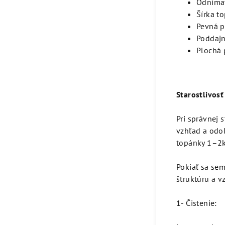
Odnímat
Šírka t
Pevná p
Poddajn
Plochá 
Starostlivosť
Pri správnej 
vzhľad a odo
topánky 1–2k
Pokiaľ sa se
štruktúru a v
1- Čistenie: