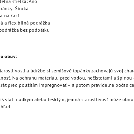
eľná stielka: Áno
opánky: Široká
ätná časť
á a flexibilná podrážka
podrážka bez podpätku
 o obuv:
starostlivosti a údržbe si semišové topánky zachovajú svoj char
lnosť. Na ochranu materiálu pred vodou, nečistotami a špino
rát pred použitím impregnovať – a potom pravidelne počas cel
miš stal hladkým alebo lesklým, jemná starostlivosť môže obn
zhľad.