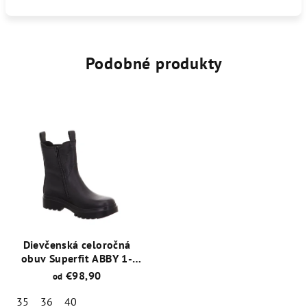
Podobné produkty
Dievčenská celoročná
obuv Superfit ABBY 1-
000601-0010 s
€98,90
od
membránou GORE-TEX
35
36
40