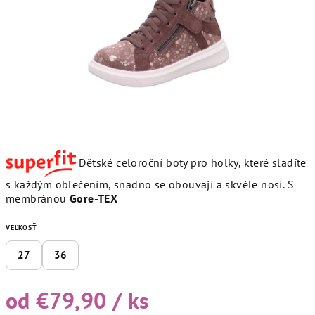
hviezdičiek.
D
ětské celoroční boty pro holky, které sladíte
s každým oblečením, snadno se obouvají a skvěle nosí. S
membránou
Gore-TEX
VEĽKOSŤ
27
36
od
€79,90
/ ks