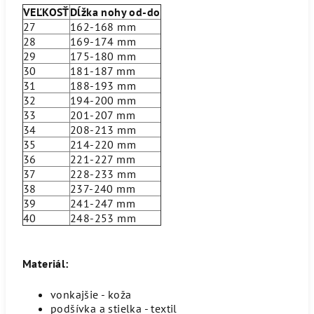
VEĽKOSŤ
Dĺžka nohy od-do
27
162-168 mm
28
169-174 mm
29
175-180 mm
30
181-187 mm
31
188-193 mm
32
194-200 mm
33
201-207 mm
34
208-213 mm
35
214-220 mm
36
221-227 mm
37
228-233 mm
38
237-240 mm
39
241-247 mm
40
248-253 mm
Materiál:
vonkajšie - koža
podšívka a stielka - textil