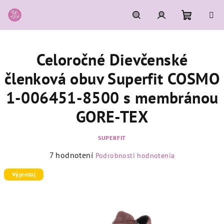
Prejsť
na
obsah
Nákupn
Hľadať
Prihlásenie
Celoročné Dievčenské
košík
členková obuv Superfit COSMO
1-006451-8500 s membránou
GORE-TEX
SUPERFIT
Priemerné
7 hodnotení
Podrobnosti hodnotenia
hodnotenie
produktu
Výpredaj
je
4,7
z
5