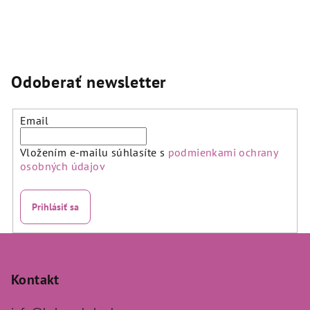
Priemerné
hodnotenie
produktu
je
5,0
Odoberať newsletter
z
5
hviezdičiek.
Email
Vložením e-mailu súhlasíte s
podmienkami ochrany
osobných údajov
Prihlásiť sa
Z
á
p
Kontakt
ä