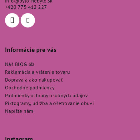
info
@
bylo-nebylo.sk
t
+420 775 412 227
i
e
Informácie pre vás
Náš BLOG ✍️
Reklamácia a vrátenie tovaru
Doprava a ako nakupovať
Obchodné podmienky
Podmienky ochrany osobných údajov
Piktogramy, údržba a ošetrovanie obuvi
Napíšte nám
Instagram