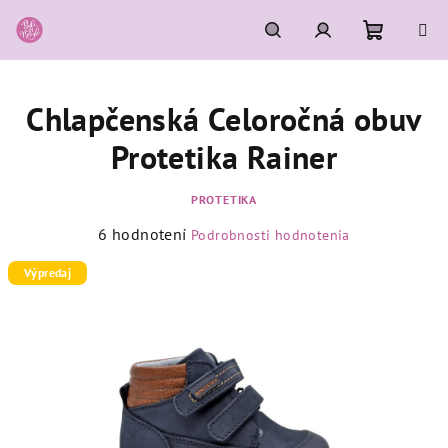
Prejsť
na
obsah
Nákupn
Hľadať
Prihlásenie
Chlapčenská Celoročná obuv
košík
Protetika Rainer
PROTETIKA
Priemerné
6 hodnotení
Podrobnosti hodnotenia
hodnotenie
produktu
Výpredaj
je
5,0
z
5
hviezdičiek.