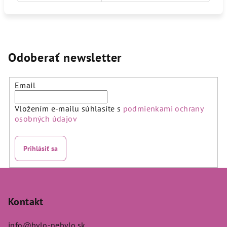
Odoberať newsletter
Email
Vložením e-mailu súhlasíte s
podmienkami ochrany
osobných údajov
Prihlásiť sa
Z
á
p
Kontakt
ä
info
@
bylo-nebylo.sk