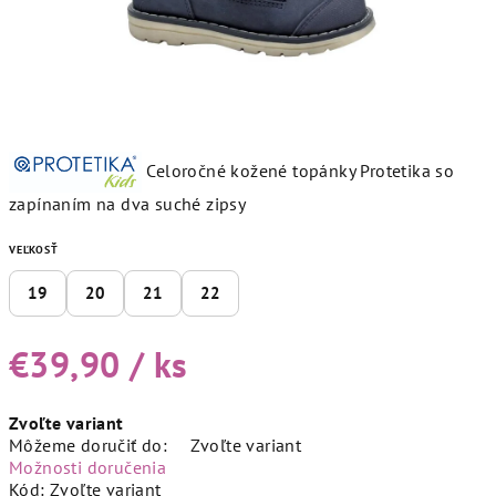
Celoročné kožené topánky Protetika so
zapínaním na dva suché zipsy
VEĽKOSŤ
19
20
21
22
€39,90
/ ks
Jednotková
Zvoľte variant
cena:
Môžeme doručiť do:
Zvoľte variant
Možnosti doručenia
Kód:
Zvoľte variant