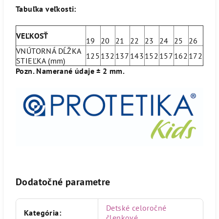
Tabuľka veľkosti:
VEĽKOSŤ
19
20
21
22
23
24
25
26
VNÚTORNÁ DĹŽKA
125
132
137
143
152
157
162
172
STIEĽKA (mm)
Pozn. Namerané údaje ± 2 mm.
Dodatočné parametre
Detské celoročné
Kategória
:
členkové