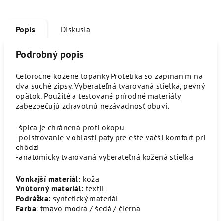
Popis
Diskusia
Podrobný popis
Celoročné kožené topánky Protetika so zapínaním na
dva suché zipsy. Vyberateľná tvarovaná stielka, pevný
opätok. Použité a testované prírodné materiály
zabezpečujú zdravotnú nezávadnosť obuvi.
-špica je chránená proti okopu
-polstrovanie v oblasti päty pre ešte väčší komfort pri
chôdzi
-anatomicky tvarovaná vyberateľná kožená stielka
Vonkajší materiál
: koža
Vnútorný materiál
: textil
Podrážka
: syntetický materiál
Farba
: tmavo modrá / šedá / čierna