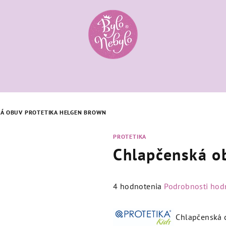
Á OBUV PROTETIKA HELGEN BROWN
PROTETIKA
Chlapčenská o
Priemerné
4 hodnotenia
Podrobnosti hod
hodnotenie
produktu
Chlapčenská 
je