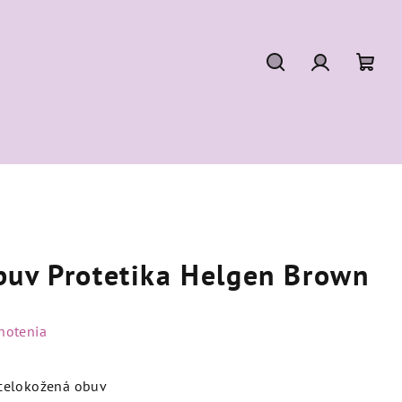
Hľadať
Prihláseni
Nák
koší
buv Protetika Helgen Brown
notenia
celokožená obuv