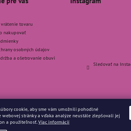
ie pre vás
Instagram
 vrátenie tovaru
ko nakupovať
odmienky
chrany osobných údajov
údržba a ošetrovanie obuvi
Sledovať na Inst
úbory cookie, aby sme vám umožnili pohodlné
e webovej stránky a vďaka analýze neustále zlepšovali jej
kon a použiteľnosť.
Viac informácií