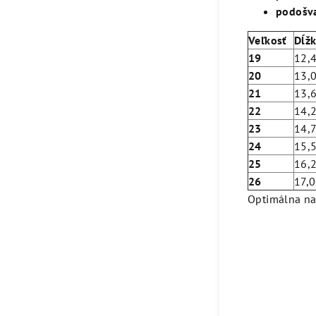
podošv
Veľkosť
Dĺž
19
12,
20
13,
21
13,
22
14,
23
14,
24
15,
25
16,
26
17,
Optimálna na