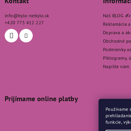
Kontakt
Informác
p
ä
info
@
bylo-nebylo.sk
Náš BLOG ✍️
t
+420 775 412 227
Reklamácia a
Doprava a a
i
Obchodné p
e
Podmienky o
Piktogramy, 
Napíšte nám
Prijímame online platby
Používame s
prehliadani
funkcie, vý