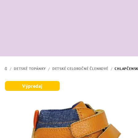
Prejsť
na
obsah
/
DETSKÉ TOPÁNKY
/
DETSKÉ CELOROČNÉ ČLENKOVÉ
/
CHLAPČENSK
DOMOV
Výpredaj