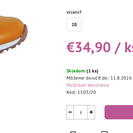
5,0
z
VEĽKOSŤ
5
20
hviezdičiek.
€34,90
/ k
Jednotková
cena:
Skladom
(1 ks)
Môžeme doručiť do:
11.8.2026
Možnosti doručenia
Kód:
1103/20
−
+