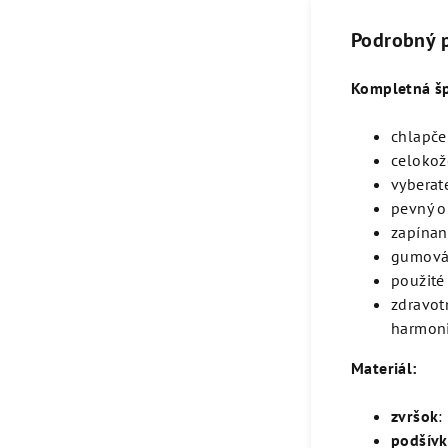
Podrobný 
Kompletná šp
chlapče
celoko
vyberat
pevný o
zapínan
gumová 
použité
zdravot
harmoni
Materiál:
zvršok
:
podšív