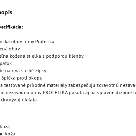
popis
ecifikácia:
nská obuv firmy Protetika
žená obuv
eľná kožená stielka s podporou klenby
pätok
ie na dva suché zipsy
špička proti okopu
 a testované prírodné materiály zabezpečujú zdravotnú nezáv
ne nezávadná obuv PROTETIKA pôsobí aj na správne držanie te
cký vývoj dieťaťa
 koža
ka
: koža