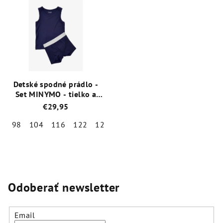
je
je
5,0
5,0
z
z
5
5
hviezdičiek.
hviezdičiek.
Detské spodné prádlo -
Set MINYMO - tielko a
boxerky
€29,95
98
104
116
122
128
134
140
146
152
Priemerné
hodnotenie
produktu
je
5,0
Odoberať newsletter
z
5
hviezdičiek.
Email