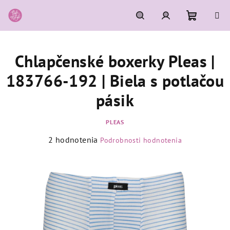
Prejsť
na
obsah
Nákupn
Hľadať
Prihlásenie
Chlapčenské boxerky Pleas |
košík
183766-192 | Biela s potlačou
pásik
PLEAS
Priemerné
2 hodnotenia
Podrobnosti hodnotenia
hodnotenie
produktu
je
5,0
z
5
hviezdičiek.