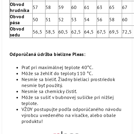
Obvod
57
58
59
60
61
63
65
67
hrudníka
Obvod
50
51
52
53
54
56
58
60
pása
Obvod
56,5
58,5
60,5
62,5
64,5
67,5
69,5
72,
sedu
Odporúčaná údržba bielizne Pleas:
Prať pri maximálnej teplote 40°C.
Môže sa žehliť do teploty 110 °C.
Nesmie sa bieliť. Žiadny bieliaci prostriedok
nesmie byť použitý.
Nesmie sa chemicky čistiť.
Môže sa sušiť v bubnovej sušičke pri nižšej
teplote.
VŽDY postupujte podľa odporúčaného návodu
výrobcu uvedeného na visačke, alebo obale
produktu!