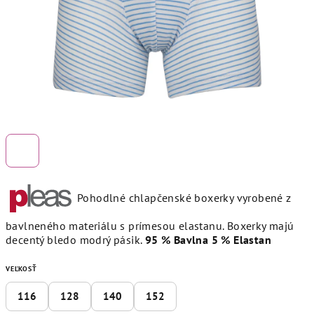
Pohodlné chlapčenské boxerky vyrobené z
bavlneného materiálu s prímesou elastanu. Boxerky majú
decentý bledo modrý pásik.
95 % Bavlna 5 % Elastan
VEĽKOSŤ
116
128
140
152