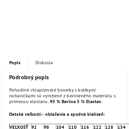
Popis
Diskusia
Podrobný popis
Pohodlné chlapčenské boxerky s krátkymi
nohavičkami sú vyrobené z bavlneného materiálu s
prímesou elastanu.
95 % Bavlna 5 % Elastan
Detské veľkosti - oblečenie a spodná bielizeň:
VEĽKOSŤ
92
98
104
110
116
122
128
134