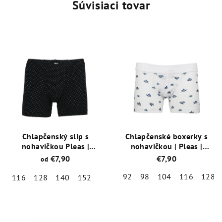
Súvisiaci tovar
Chlapčenský slip s
Chlapčenské boxerky s
nohavičkou Pleas |
nohavičkou | Pleas |
183766-203 | Antracit
183762-192 | Biela,
€7,90
€7,90
od
potlač žralok
92
98
104
116
128
116
128
140
152
Priemerné
Priemerné
hodnotenie
hodnotenie
produktu
produktu