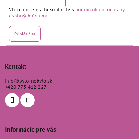
Vložením e-mailu súhlasíte s
podmienkami ochrany
osobných údajov
Prihlásiť sa
Z
á
p
Kontakt
ä
info
@
bylo-nebylo.sk
t
+420 775 412 227
i
e
Informácie pre vás