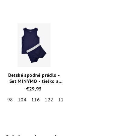
Detské spodné prádlo -
Set MINYMO - tielko a
boxerky
€29,95
98
104
116
122
128
134
140
146
152
Priemerné
hodnotenie
produktu
je
5,0