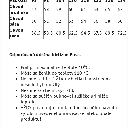
VEĽKOSŤ
92
98
104
110
116
122
128
134
Obvod
57
58
59
60
61
63
65
67
hrudníka
Obvod
50
51
52
53
54
56
58
60
pása
Obvod
56,5
58,5
60,5
62,5
64,5
67,5
69,5
72,
sedu
Odporúčaná údržba bielizne Pleas:
Prať pri maximálnej teplote 40°C.
Môže sa žehliť do teploty 110 °C.
Nesmie sa bieliť. Žiadny bieliaci prostriedok
nesmie byť použitý.
Nesmie sa chemicky čistiť.
Môže sa sušiť v bubnovej sušičke pri nižšej
teplote.
VŽDY postupujte podľa odporúčaného návodu
výrobcu uvedeného na visačke, alebo obale
produktu!