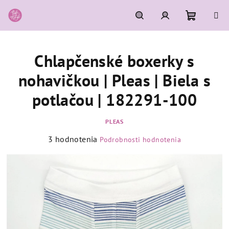
Prejsť
na
obsah
Nákupn
Hľadať
Prihlásenie
Chlapčenské boxerky s
košík
nohavičkou | Pleas | Biela s
potlačou | 182291-100
PLEAS
Priemerné
3 hodnotenia
Podrobnosti hodnotenia
hodnotenie
produktu
je
4,3
z
5
hviezdičiek.