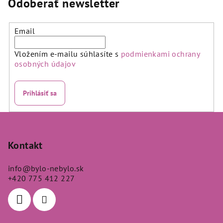
Odoberať newsletter
z
5
hviezdičiek.
Email
Vložením e-mailu súhlasíte s
podmienkami ochrany
osobných údajov
Prihlásiť sa
Z
á
p
Kontakt
ä
info
@
bylo-nebylo.sk
t
+420 775 412 227
i
e