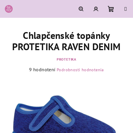
Prejsť
na
obsah
Nákupn
Hľadať
Prihlásenie
Chlapčenské topánky
košík
PROTETIKA RAVEN DENIM
PROTETIKA
Priemerné
9 hodnotení
Podrobnosti hodnotenia
hodnotenie
produktu
je
4,9
z
5
hviezdičiek.