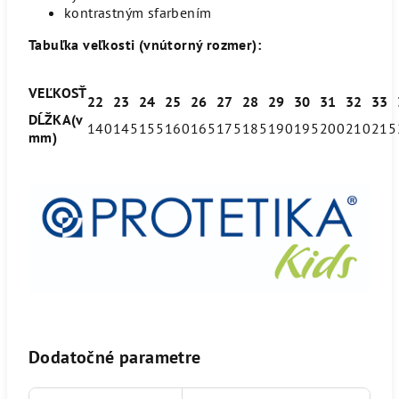
kontrastným sfarbením
Tabuľka veľkosti (vnútorný rozmer):
VEĽKOSŤ
22
23
24
25
26
27
28
29
30
31
32
33
DĹŽKA(v
140
145
155
160
165
175
185
190
195
200
210
215
mm)
Dodatočné parametre