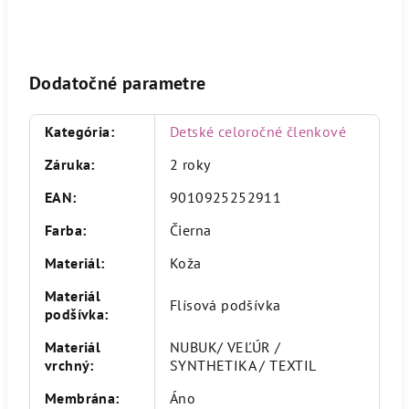
Dodatočné parametre
Kategória
:
Detské celoročné členkové
Záruka
:
2 roky
EAN
:
9010925252911
Farba
:
Čierna
Materiál
:
Koža
Materiál
Flísová podšívka
podšívka
:
Materiál
NUBUK/ VEĽÚR /
vrchný
:
SYNTHETIKA / TEXTIL
Membrána
:
Áno