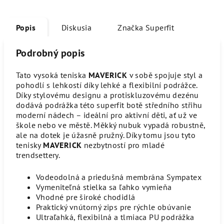
Popis
Diskusia
Značka
Superfit
Podrobný popis
Tato vysoká teniska
MAVERICK
v sobě spojuje styl a
pohodlí s lehkostí díky lehké a flexibilní podrážce.
Díky stylovému designu a protiskluzovému dezénu
dodává podrážka této superfit botě středního střihu
moderní nádech – ideální pro aktivní děti, ať už ve
škole nebo ve městě. Měkký nubuk vypadá robustně,
ale na dotek je úžasně pružný. Díky tomu jsou tyto
tenisky
MAVERICK
nezbytností pro mladé
trendsettery.
Vodeodolná a priedušná membrána Sympatex
Vymeniteľná stielka sa ľahko vymieňa
Vhodné pre široké chodidlá
Praktický vnútorný zips pre rýchle obúvanie
Ultraľahká, flexibilná a tlmiaca PU podrážka