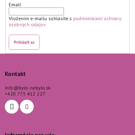
Email
Vložením e-mailu súhlasíte s
podmienkami ochrany
osobných údajov
Prihlásiť sa
Z
á
p
Kontakt
ä
info
@
bylo-nebylo.sk
t
+420 775 412 227
i
e