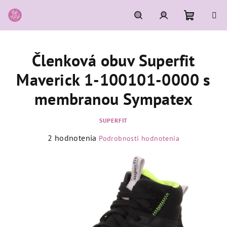
Prejsť
na
obsah
Nákupn
Hľadať
Prihlásenie
Členková obuv Superfit
košík
Maverick 1-100101-0000 s
membranou Sympatex
SUPERFIT
Priemerné
2 hodnotenia
Podrobnosti hodnotenia
hodnotenie
produktu
je
5,0
z
5
hviezdičiek.