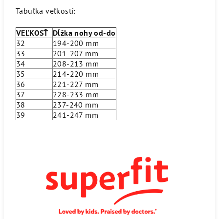
Tabuľka veľkostí:
VEĽKOSŤ
Dĺžka nohy od-do
32
194-200 mm
33
201-207 mm
34
208-213 mm
35
214-220 mm
36
221-227 mm
37
228-233 mm
38
237-240 mm
39
241-247 mm