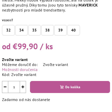
městě. Měkký nubuk vypadá robustně, ale na dotek je
úžasně pružný. Díky tomu jsou tyto tenisky
MAVERICK
nezbytností pro mladé trendsettery.
VEĽKOSŤ
32
34
35
38
39
40
od
€99,90
/ ks
Jednotková
Zvoľte variant
cena:
Môžeme doručiť do:
Zvoľte variant
Možnosti doručenia
Kód:
Zvoľte variant
−
+
Do košíka
Zadarmo od nás dostanete