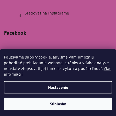
Sledovať na Instagrame
Facebook
Používame súbory cookie, aby sme vám umožnili
pohodlné prehliadanie webovej stránky a vďaka analýze
Prijímame online platby
neustále zlepšovali jej funkcie, výkon a použiteľnosť.
Viac
informácií
Nastavenie
Copyright 2026
Bylo Nebylo
. Všetky práva vyhradené.
Súhlasím
Vytvoril Shoptet