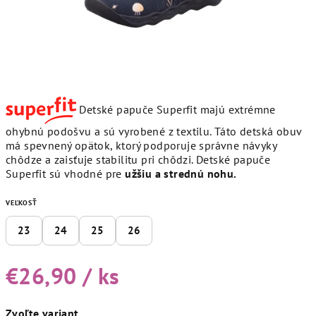
Detské papuče Superfit majú extrémne
ohybnú podošvu a sú vyrobené z textilu. Táto detská obuv
má spevnený opätok, ktorý podporuje správne návyky
chôdze a zaisťuje stabilitu pri chôdzi. Detské papuče
Superfit sú vhodné pre
užšiu a strednú nohu.
VEĽKOSŤ
23
24
25
26
€26,90
/ ks
Jednotková
Zvoľte variant
cena: