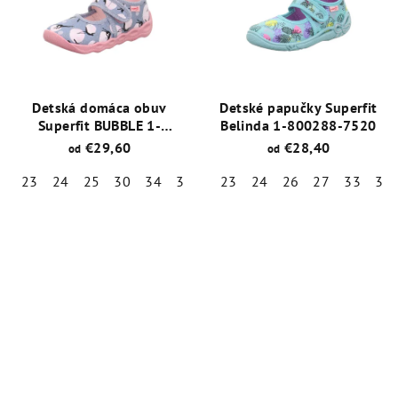
5
5
hviezdičiek.
hviezdičiek.
Detská domáca obuv
Detské papučky Superfit
Superfit BUBBLE 1-
Belinda 1-800288-7520
006272-8020 Modrá
€29,60
€28,40
od
od
23
24
25
30
34
35
23
24
26
27
33
35
Priemerné
Priemerné
hodnotenie
hodnotenie
produktu
produktu
je
je
5,0
5,0
z
z
5
5
hviezdičiek.
hviezdičiek.