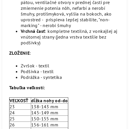
pätou, ventilačné otvory v prednej časti pre
zmiernenie potenia nôh, nefarbí a nerobí
šmuhy, protišmyková, vyššia na bokoch, ako
uprostred - prispieva lepšej stabilite, "non-
marking" - nerobí šmuhy
Vrchná časť
: kompletne textilná, z vonkajšej aj
vnútornej strany (jedna vrstva textílie bez
podšívky)
ZLOŽENIE
:
Zvršok - textil
Podšívka - textil
Podrážka - syntetika
Tabuľka veľkostí:
VEĽKOSŤ
dĺžka nohy od-do
23
138-143 mm
24
145-149 mm
25
150-155 mm
26
156-161 mm