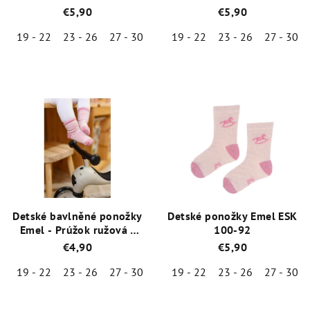
33
€5,90
€5,90
19 - 22
23 - 26
27 - 30
19 - 22
23 - 26
27 - 30
Priemerné
Priemerné
hodnotenie
hodnotenie
produktu
produktu
je
je
5,0
5,0
z
z
5
5
hviezdičiek.
hviezdičiek.
Detské bavlněné ponožky
Detské ponožky Emel ESK
Emel - Prúžok ružová -
100-92
100-63
€4,90
€5,90
19 - 22
23 - 26
27 - 30
19 - 22
23 - 26
27 - 30
Priemerné
Priemerné