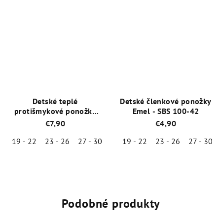
hodnotenie
hodnotenie
produktu
produktu
je
je
5,0
5,0
z
z
5
5
hviezdičiek.
hviezdičiek.
Detské teplé
Detské členkové ponožky
protišmykové ponožky
Emel - SBS 100-42
Emel - SFA 100-19 - Šedá
€7,90
€4,90
19 - 22
23 - 26
27 - 30
19 - 22
23 - 26
27 - 30
Priemerné
Priemerné
hodnotenie
hodnotenie
produktu
produktu
je
je
5,0
5,0
Podobné produkty
z
z
5
5