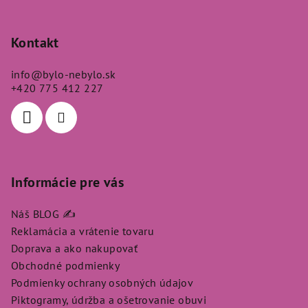
Z
á
p
Kontakt
ä
info
@
bylo-nebylo.sk
t
+420 775 412 227
i
e
Informácie pre vás
Náš BLOG ✍️
Reklamácia a vrátenie tovaru
Doprava a ako nakupovať
Obchodné podmienky
Podmienky ochrany osobných údajov
Piktogramy, údržba a ošetrovanie obuvi