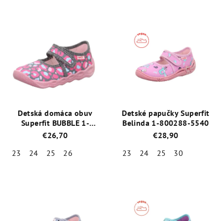
hviezdičiek.
hviezdičiek.
Detská domáca obuv
Detské papučky Superfit
Superfit BUBBLE 1-
Belinda 1-800288-5540
006272-2000 šedoružová
€26,70
€28,90
23
24
25
26
23
24
25
30
Priemerné
Priemerné
hodnotenie
hodnotenie
produktu
produktu
je
je
5,0
5,0
z
z