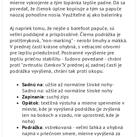
mierne vykrojenie a tým topánka lepšie padne. Dá sa
povedať, že členok úplne kopíruje a tým sa papuče
naozaj pohodlne nosia. Využiteľné aj ako balerínky.
Aj napriek tomu, že nejde o barefoot papuče, sú
veľmi poddajné a prispôsobivé. Čierna podrážka je
protišmyková, "non-marking" - nerobí šmuhy a mäkká.
V prednej časti krásne ohybná, s vetracími otvormi
pre lepšiu priedušnosť. Postranné vyvýšenie pre
lepšiu priečnu stabilitu - ľudovo povedané - chráni
proti "zvrtnutiu členkov".V prednej aj zadnej časti je
podrážka vyvýšená, chráni tak proti okopu.
Sadnú na
: užšie až normálne široké nohy-
Sadnú na: užšie až normálne široké nohy
Zapínanie
: suchý zips
Opätok
: textilná výstuha a mierne spevnenie v
mieste, kde je vyvýšená podrážka (je zvýšená
len na bokoch a vzadu, nie uprostred, kde je
noha)
Podrážka
: vstrekovaná - veľmi ľahká a ohybná
najmä v priečnom smere, mierne vyvýšená za