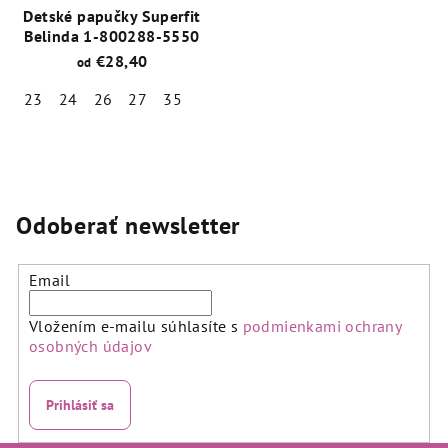
Detské papučky Superfit
Belinda 1-800288-5550
€28,40
od
23
24
26
27
35
Priemerné
hodnotenie
produktu
je
5,0
Odoberať newsletter
z
5
hviezdičiek.
Email
Vložením e-mailu súhlasíte s
podmienkami ochrany
osobných údajov
Prihlásiť sa