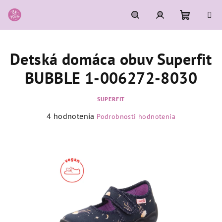
Prejsť
na
obsah
Nákupn
Hľadať
Prihlásenie
Detská domáca obuv Superfit
košík
BUBBLE 1-006272-8030
SUPERFIT
Priemerné
4 hodnotenia
Podrobnosti hodnotenia
hodnotenie
produktu
je
5,0
z
5
hviezdičiek.