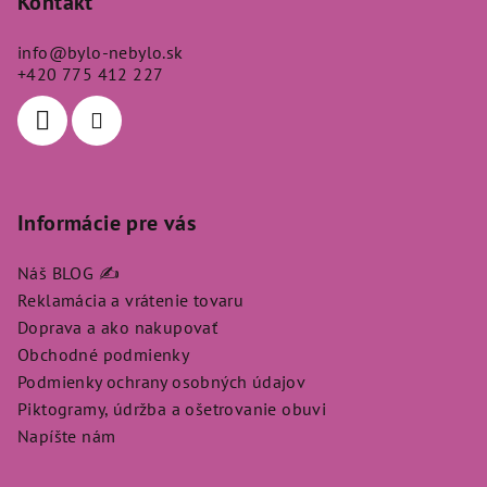
p
Kontakt
ä
info
@
bylo-nebylo.sk
t
+420 775 412 227
i
e
Informácie pre vás
Náš BLOG ✍️
Reklamácia a vrátenie tovaru
Doprava a ako nakupovať
Obchodné podmienky
Podmienky ochrany osobných údajov
Piktogramy, údržba a ošetrovanie obuvi
Napíšte nám