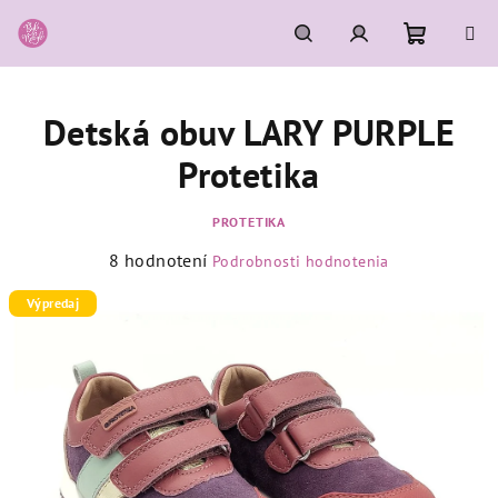
Prejsť
na
obsah
Nákupn
Hľadať
Prihlásenie
Detská obuv LARY PURPLE
košík
Protetika
PROTETIKA
Priemerné
8 hodnotení
Podrobnosti hodnotenia
hodnotenie
produktu
Výpredaj
je
4,5
z
5
hviezdičiek.