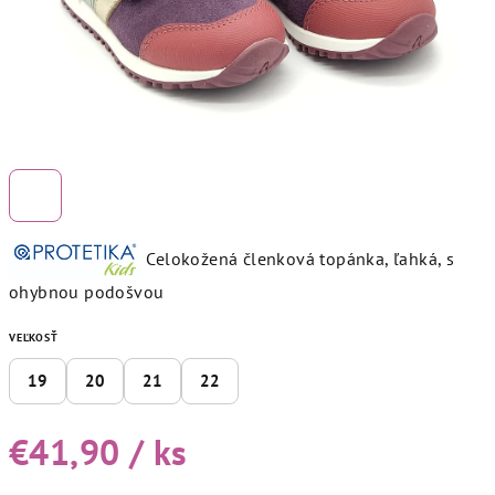
Celokožená členková topánka, ľahká, s
ohybnou podošvou
VEĽKOSŤ
19
20
21
22
€41,90
/ ks
Jednotková