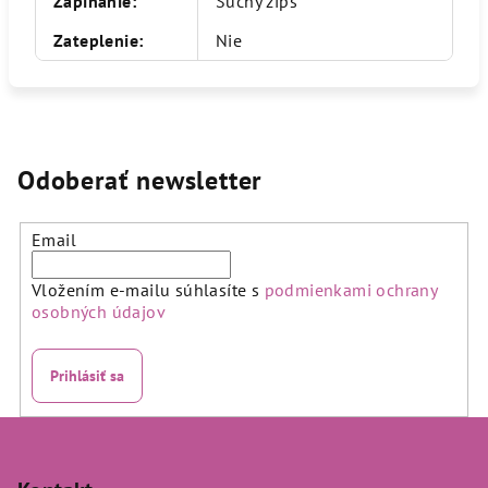
Zapínanie
:
Suchý zips
Zateplenie
:
Nie
Odoberať newsletter
Email
Vložením e-mailu súhlasíte s
podmienkami ochrany
osobných údajov
Prihlásiť sa
Z
á