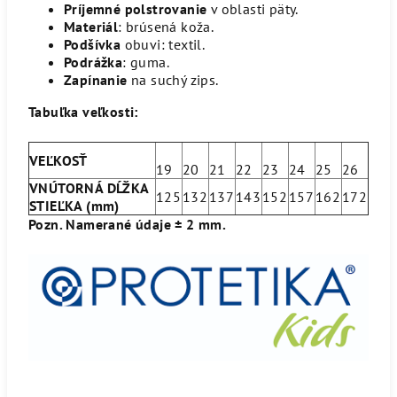
Príjemné polstrovanie
v oblasti päty.
Materiál
: brúsená koža.
Podšívka
obuvi: textil.
Podrážka
: guma.
Zapínanie
na suchý zips.
Tabuľka veľkosti:
VEĽKOSŤ
19
20
21
22
23
24
25
26
VNÚTORNÁ DĹŽKA
125
132
137
143
152
157
162
172
STIEĽKA (mm)
Pozn. Namerané údaje ± 2 mm.