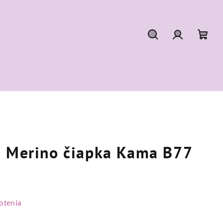
Hľadať
Prihláseni
Nák
koší
á Merino čiapka Kama B77
otenia