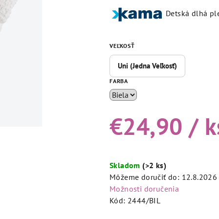
produktu
Detská dlhá pl
je
5,0
z
VEĽKOSŤ
5
hviezdičiek.
Uni (Jedna Veľkosť)
FARBA
€24,90
/ k
Jednotková
cena:
Skladom
(>2 ks)
Môžeme doručiť do:
12.8.2026
Možnosti doručenia
Kód:
2444/BIL