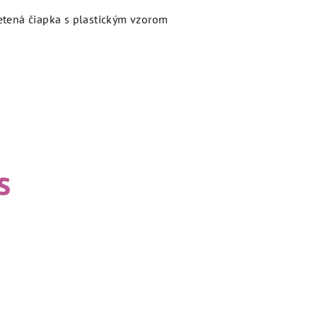
etená čiapka s plastickým vzorom
s