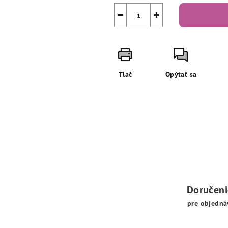
−
+
Tlač
Opýtať sa
Doručen
pre objedná