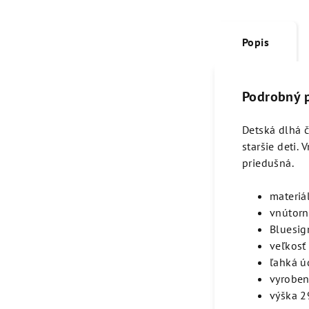
Popis
Podrobný 
Detská dlhá č
staršie deti.
priedušná.
materiá
vnútorn
Bluesig
veľkosť
ľahká ú
vyroben
výška 2