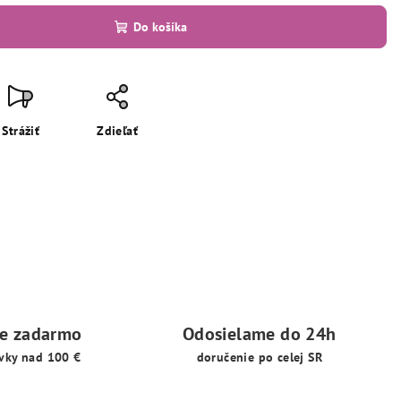
Do košíka
Strážiť
Zdieľať
ie zadarmo
Odosielame do 24h
vky nad 100 €
doručenie po celej SR