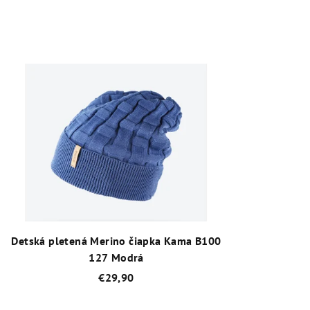
hviezdičiek.
Detská pletená Merino čiapka Kama B100
127 Modrá
€29,90
Priemerné