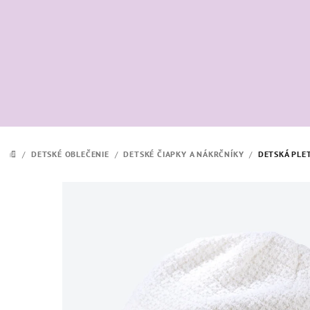
Prejsť
na
obsah
/
DETSKÉ OBLEČENIE
/
DETSKÉ ČIAPKY A NÁKRČNÍKY
/
DETSKÁ PLE
DOMOV