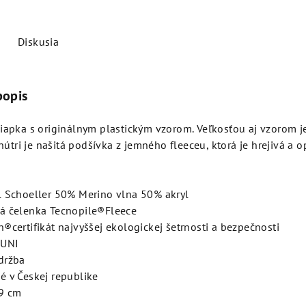
Diskusia
popis
iapka s originálnym plastickým vzorom. Veľkosťou aj vzorom j
 Vnútri je našitá podšívka z jemného fleeceu, ktorá je hrejivá a 
l Schoeller 50% Merino vlna 50% akryl
á čelenka Tecnopile®Fleece
n®certifikát najvyššej ekologickej šetrnosti a bezpečnosti
 UNI
držba
é v Českej republike
9 cm