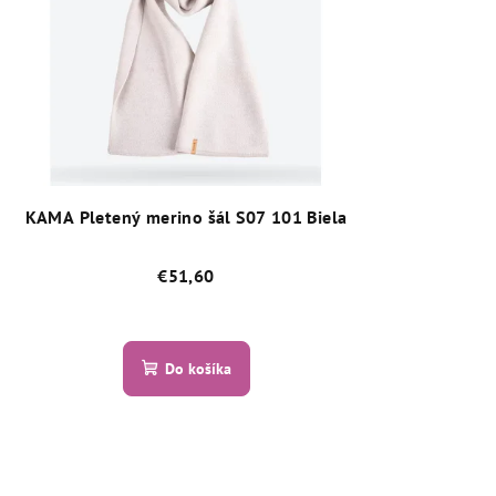
KAMA Pletený merino šál S07 101 Biela
€51,60
Priemerné
hodnotenie
Do košíka
produktu
je
4,7
z
5