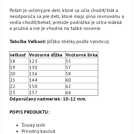
Poťah je určený pre deti, ktoré sa učia chodiť/štát a
neodporúča sa pre deti, ktoré majú plnú rovnováhu a
vedia chodiť/behať, pretože podrážka je ultra mäkká
a pružná a nie je vhodná na ťažké nosenie.
Tabuľka Veľkostí
(dĺžka stielky podľa výrobcu):
veľkosť
Vnútorná dĺžka
Vnútorná šírka
18
123
55
19
130
57
20
136
58
21
144
60
22
150
62
23
157
64
Odporúčaný nadmeriek: 10-12 mm.
POPIS PRODUKTU:
Široký strih
Prírodný kaučuk