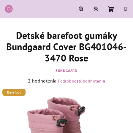
Prejsť
na
obsah
Nákupn
Hľadať
Prihlásenie
Detské barefoot gumáky
košík
Bundgaard Cover BG401046-
3470 Rose
BUNDGAARD
Priemerné
2 hodnotenia
Podrobnosti hodnotenia
hodnotenie
produktu
Barefoot
je
5,0
z
5
hviezdičiek.