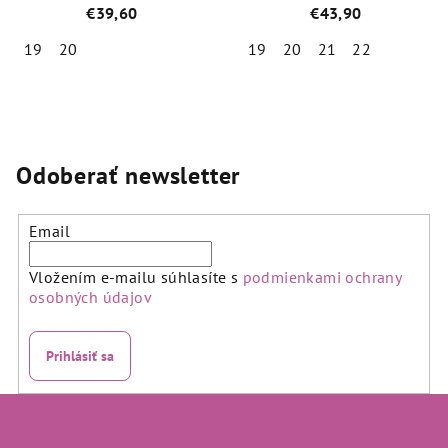
BG401040-501 Navy
BG401040-668 Rabbit
€39,60
€43,90
Teal
19
20
19
20
21
22
Priemerné
Priemerné
hodnotenie
hodnotenie
produktu
produktu
je
je
4,3
4,3
Odoberať newsletter
z
z
5
5
hviezdičiek.
hviezdičiek.
Email
Vložením e-mailu súhlasíte s
podmienkami ochrany
osobných údajov
Prihlásiť sa
Z
á