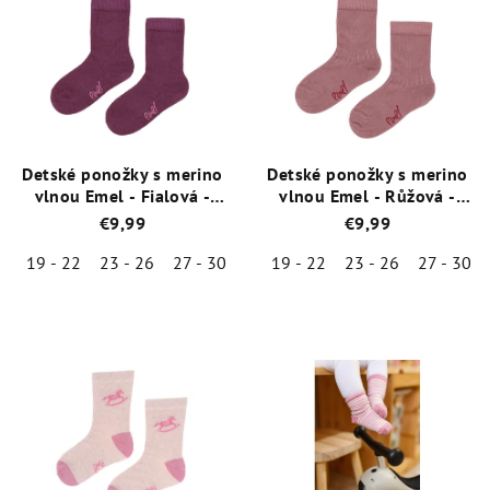
Detské ponožky s merino
Detské ponožky s merino
vlnou Emel - Fialová -
vlnou Emel - Růžová -
ESK 100-57
ESK 100-56
€9,99
€9,99
19 - 22
23 - 26
27 - 30
19 - 22
23 - 26
27 - 30
Priemerné
Priemerné
hodnotenie
hodnotenie
produktu
produktu
je
je
5,0
5,0
z
z
5
5
hviezdičiek.
hviezdičiek.