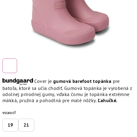
Cover je
gumová barefoot topánka
pre
batoľa, ktoré sa učia chodiť. Gumová topánka je vyrobená z
odolnej prírodnej gumy, vďaka čomu je topánka extrémne
mäkká, pružná a pohodlná pre malé nôžky.
Ľahučké.
VEĽKOSŤ
19
21