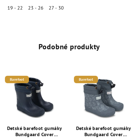
19 - 22
23 - 26
27 - 30
31 - 34
Priemerné
hodnotenie
produktu
je
5,0
Podobné produkty
z
5
hviezdičiek.
Barefoot
Barefoot
Detské barefoot gumáky
Detské barefoot gumáky
Bundgaard Cover
Bundgaard Cover