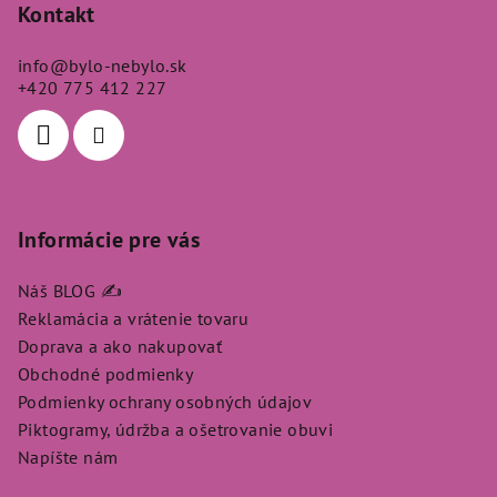
p
Kontakt
ä
info
@
bylo-nebylo.sk
t
+420 775 412 227
i
e
Informácie pre vás
Náš BLOG ✍️
Reklamácia a vrátenie tovaru
Doprava a ako nakupovať
Obchodné podmienky
Podmienky ochrany osobných údajov
Piktogramy, údržba a ošetrovanie obuvi
Napíšte nám