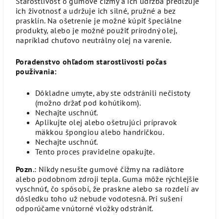
Starostlivosť o gumové čižmy a ich údržba predlžuje
ich životnosť a udržuje ich silné, pružné a bez
prasklín. Na ošetrenie je možné kúpiť špeciálne
produkty, alebo je možné použiť prírodný olej,
napríklad chuťovo neutrálny olej na varenie.
Poradenstvo ohľadom starostlivosti počas
používania:
Dôkladne umyte, aby ste odstránili nečistoty
(možno držať pod kohútikom).
Nechajte uschnúť.
Aplikujte olej alebo ošetrujúci prípravok
mäkkou špongiou alebo handričkou.
Nechajte uschnúť.
Tento proces pravidelne opakujte.
Pozn
.: Nikdy nesušte gumové čižmy na radiátore
alebo podobnom zdroji tepla. Guma môže rýchlejšie
vyschnúť, čo spôsobí, že praskne alebo sa rozdelí av
dôsledku toho už nebude vodotesná. Pri sušení
odporúčame vnútorné vložky odstrániť.