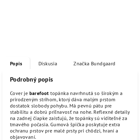
Popis
Diskusia
Značka
Bundgaard
Podrobný popis
Cover je
barefoot
topánka navrhnutá so širokým a
prirodzeným strihom, ktorý dáva malým prstom
dostatok slobody pohybu. Má pevnú pätu pre
stabilitu a dobrú priľnavosť na nohe. Reflexné detaily
na zadnej čiapke zaisťujú, že topánky sú viditeľné za
tmavého počasia. Gumová špička poskytuje extra
ochranu prstov pre malé prsty pri chôdzi, hraní a
objavovaní.