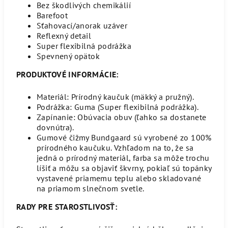
Bez škodlivých chemikálií
Barefoot
Sťahovací/anorak uzáver
Reflexný detail
Super flexibilná podrážka
Spevnený opätok
PRODUKTOVÉ INFORMÁCIE:
Materiál: Prírodný kaučuk (mäkký a pružný).
Podrážka: Guma (Super flexibilná podrážka).
Zapínanie: Obúvacia obuv (ľahko sa dostanete
dovnútra).
Gumové čižmy Bundgaard sú vyrobené zo 100%
prírodného kaučuku. Vzhľadom na to, že sa
jedná o prírodný materiál, farba sa môže trochu
líšiť a môžu sa objaviť škvrny, pokiaľ sú topánky
vystavené priamemu teplu alebo skladované
na priamom slnečnom svetle.
RADY PRE STAROSTLIVOSŤ: