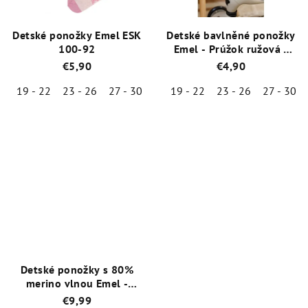
Detské ponožky Emel ESK
Detské bavlněné ponožky
100-92
Emel - Prúžok ružová -
100-63
€5,90
€4,90
19 - 22
23 - 26
27 - 30
19 - 22
23 - 26
27 - 30
Priemerné
Priemerné
hodnotenie
hodnotenie
produktu
produktu
je
je
5,0
5,0
z
z
5
5
hviezdičiek.
hviezdičiek.
Detské ponožky s 80%
merino vlnou Emel -
Hnedá - ESK 100-52
€9,99