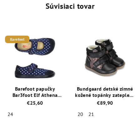
Súvisiaci tovar
Barefoot
Barefoot papučky
Bundgaard detské zimné
Bar3foot Elf Athena
kožené topánky zateplené
3BE2/5 - bodka
ovčou vlnou - Rabbit
€25,60
€89,90
Strap BG303069G-910
Čierna Galaxy
24
20
21
Priemerné
Priemerné
hodnotenie
hodnotenie
produktu
produktu