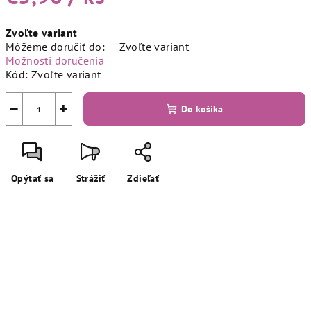
Jednotková
Zvoľte variant
cena:
Môžeme doručiť do:
Zvoľte variant
Možnosti doručenia
Kód:
Zvoľte variant
−
+
Do košíka
Opýtať sa
Strážiť
Zdieľať