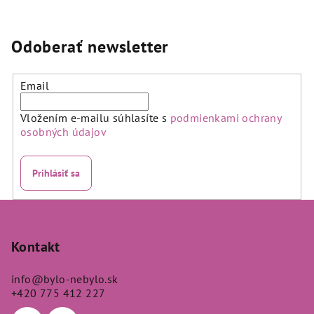
produktu
produktu
je
je
5,0
4,9
Odoberať newsletter
z
z
5
5
hviezdičiek.
hviezdičiek.
Email
Vložením e-mailu súhlasíte s
podmienkami ochrany
osobných údajov
Prihlásiť sa
Z
á
p
Kontakt
ä
info
@
bylo-nebylo.sk
t
+420 775 412 227
i