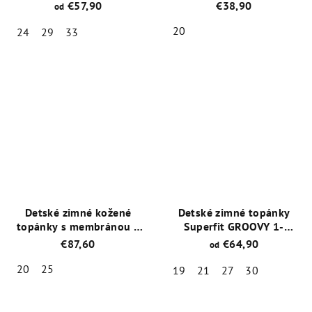
BLACK s PRO-TEX
€57,90
€38,90
od
membránou
20
24
29
33
Priemerné
Priemerné
hodnotenie
hodnotenie
produktu
produktu
je
je
4,8
4,5
z
z
5
5
hviezdičiek.
hviezdičiek.
Detské zimné kožené
Detské zimné topánky
topánky s membránou a
Superfit GROOVY 1-
ovčou vlnou Emel
006310-85 Lila GORE TEX
€87,60
€64,90
od
EV2447C-4 Ružová
20
25
19
21
27
30
Priemerné
Priemerné
hodnotenie
hodnotenie