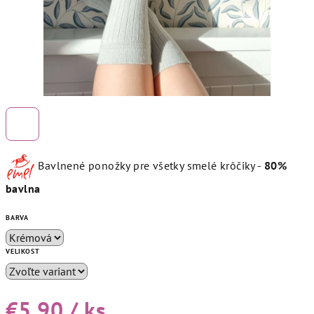
Bavlnené ponožky pre všetky smelé krôčiky -
80%
bavlna
BARVA
VELIKOST
€5,90
/ ks