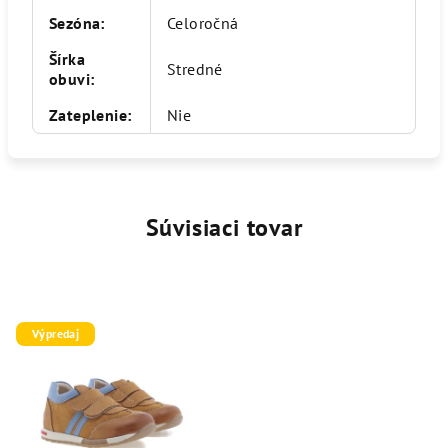
Sezóna
:
Celoročná
Šírka
Stredné
obuvi
:
Zateplenie
:
Nie
Súvisiaci tovar
Výpredaj