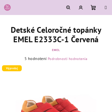
Prejsť
na
obsah
Nákupn
Hľadať
Prihlásenie
Detské Celoročné topánky
košík
EMEL E2333C-1 Červená
EMEL
Priemerné
5 hodnotení
Podrobnosti hodnotenia
hodnotenie
produktu
Výpredaj
je
5,0
z
5
hviezdičiek.