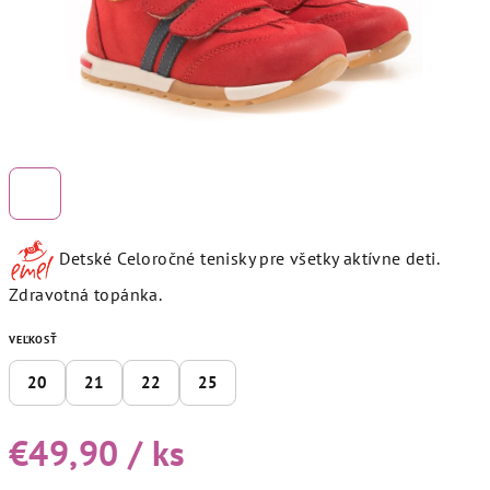
Detské Celoročné tenisky pre všetky aktívne deti.
Zdravotná topánka.
VEĽKOSŤ
20
21
22
25
€49,90
/ ks