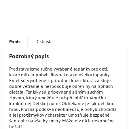
Popis
Diskusia
Podrobný popis
Predstavujeme ručne vyrábané topánky pre deti,
ktoré milujú pohyb. Rovnako ako všetky topánky
Emel sú vyrobené z prírodnej kože, ktorá zaisťuje
dobré vetranie a nespôsobuje odreniny na nohách
dieťaťa. Tenisky sú pripevnené silným suchým
zipsom, ktorý umožňuje prispôsobiť topánočku
konkrétnej Detskej nohe. Obliekanie je tak detskou
hrou. Pružná podošva neobmedzuje pohyb chodidla
a jej protišmykový charakter umožňuje bezpečné
šantenie na všetky smery. Môžete v nich nekonečne
bežať!