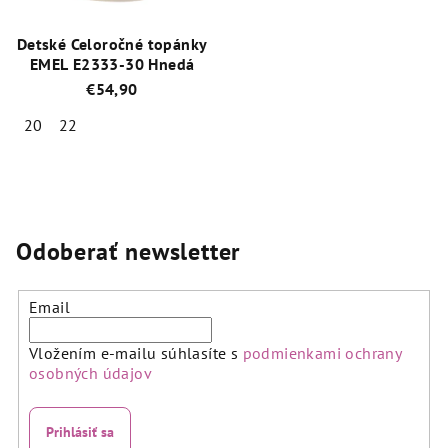
Detské Celoročné topánky
EMEL E2333-30 Hnedá
€54,90
20
22
Priemerné
hodnotenie
produktu
je
5,0
Odoberať newsletter
z
5
hviezdičiek.
Email
Vložením e-mailu súhlasíte s
podmienkami ochrany
osobných údajov
Prihlásiť sa