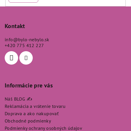
Z
á
p
Kontakt
ä
info
@
bylo-nebylo.sk
t
+420 775 412 227
i
e
Informácie pre vás
Náš BLOG ✍️
Reklamácia a vrátenie tovaru
Doprava a ako nakupovať
Obchodné podmienky
Podmienky ochrany osobných údajov