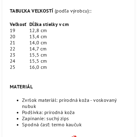
TABUĽKA VEĽKOSTÍ
(podľa výrobcu)::
Veľkosť
Dĺžka stielky v cm
19
12,8 cm
20
13,4 cm
21
14,0 cm
22
14,7 cm
23
15,5 cm
24
15,5 cm
25
16,0 cm
MATERIÁL
Zvršok materiál: prírodná koža - voskovaný
nubuk
Podšívka: prírodná koža
Zapínanie: suchý zips
Spodná časť: termo kaučuk