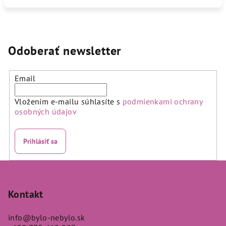
Odoberať newsletter
Email
Vložením e-mailu súhlasíte s
podmienkami ochrany
osobných údajov
Prihlásiť sa
Z
á
p
Kontakt
ä
info
@
bylo-nebylo.sk
t