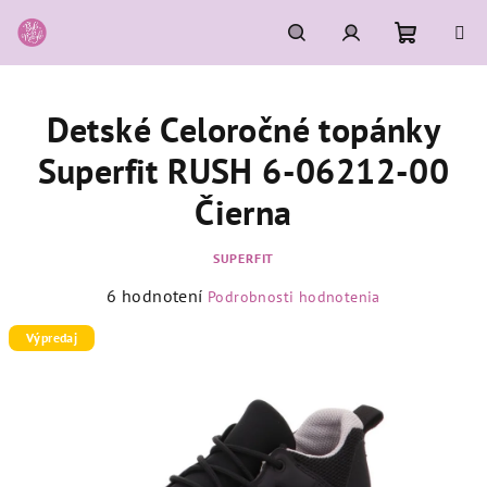
Prejsť
na
obsah
Nákupn
Hľadať
Prihlásenie
Detské Celoročné topánky
košík
Superfit RUSH 6-06212-00
Čierna
SUPERFIT
Priemerné
6 hodnotení
Podrobnosti hodnotenia
hodnotenie
produktu
Výpredaj
je
5,0
z
5
hviezdičiek.