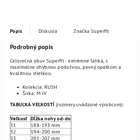
Popis
Diskusia
Značka
Superfit
Podrobný popis
Celoročná obuv Superfit - extrémne ľahká, s
maximálne ohybnou podošvou, pevný opätkom a
kvalitnou stielkou.
Kolekcia: RUSH
Šírka: M IV
TABUĽKA VEĽKOSTÍ
(rozmery uvádzané výrobcom):
Veľkosť
Dĺžka nohy od-do
31
188-193 mm
32
194-200 mm
33
201-207 mm