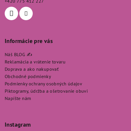
+420 775 412 227
i
e
Informácie pre vás
Náš BLOG ✍️
Reklamácia a vrátenie tovaru
Doprava a ako nakupovať
Obchodné podmienky
Podmienky ochrany osobných údajov
Piktogramy, údržba a ošetrovanie obuvi
Napíšte nám
Instagram