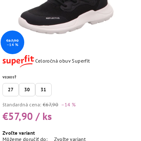
€67,90
–14 %
Celoročná obuv Superfit
VEĽKOSŤ
27
30
31
štandardná cena:
€67,90
–14 %
€57,90
/ ks
Jednotková
Zvoľte variant
cena:
Môžeme doručiť do:
Zvoľte variant