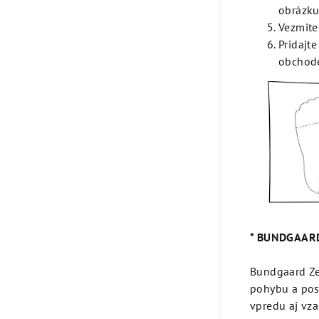
obrázk
Vezmite
Pridajt
obchod
* BUNDGAAR
Bundgaard Zer
pohybu a pos
vpredu aj vza