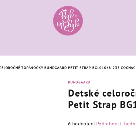
CELOROČNÉ TOPÁNOČKY BUNDGAARD PETIT STRAP BG101068-235 COGNAC
BUNDGAARD
Detské celor
Petit Strap B
Priemerné
6 hodnotení
Podrobnosti hodn
hodnotenie