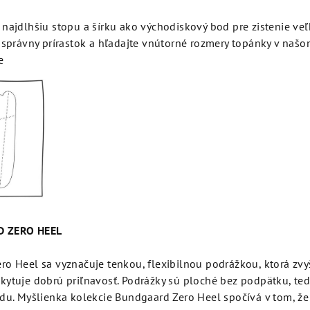
u
 najdlhšiu stopu a šírku ako východiskový bod pre zistenie veľ
e správny prírastok a hľadajte vnútorné rozmery topánky v naš
e
D ZERO HEEL
o Heel sa vyznačuje tenkou, flexibilnou podrážkou, ktorá zvy
kytuje dobrú priľnavosť. Podrážky sú ploché bez podp
ä
tku, te
du. Myšlienka kolekcie Bundgaard Zero Heel spočívá v tom, že