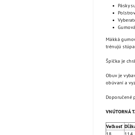
Pásky s
Polstro
Vyberat
Gumová
Mäkká
gumová
trénujú stúpa
Špička je ch
Obuv je vybav
obúvaní a vy
Doporučené p
VNÚTORNÁ T
Veľkosť
Dĺžk
18
114