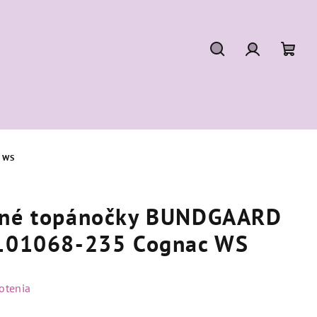
Hľadať
Prihláseni
Nák
koší
 WS
očné topánočky BUNDGAARD
G101068-235 Cognac WS
otenia