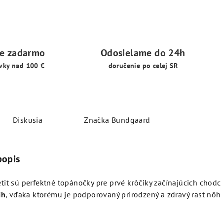
ie zadarmo
Odosielame do 24h
vky nad 100 €
doručenie po celej SR
Diskusia
Značka
Bundgaard
popis
it sú perfektné topánočky pre prvé kr
ôčiky
začínajúcich chod
ih
, vďaka ktorému je podporovaný prirodzený a zdravý rast n
ôh