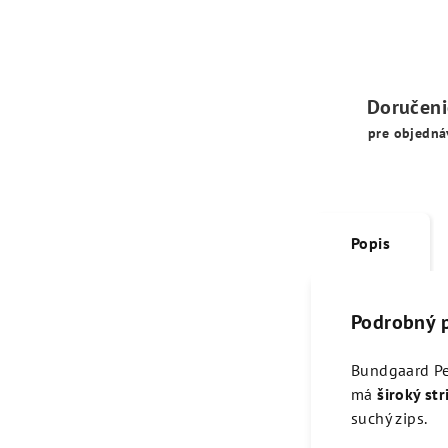
Doručen
pre objedná
Popis
Podrobný 
Bundgaard Pet
má
široký str
suchý zips.