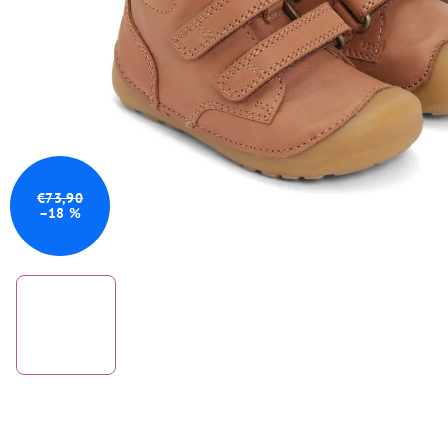
€73,90
–18 %