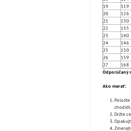
19
119
20
126
21
130
22
135
23
140
24
146
25
150
26
159
27
168
Odporúčaný 
Ako merať:
Položte
chodidl
Držte ce
Opakujt
Zmerajt