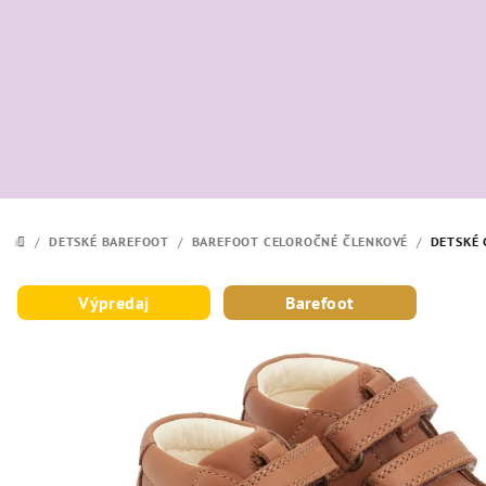
Prejsť
na
obsah
/
DETSKÉ BAREFOOT
/
BAREFOOT CELOROČNÉ ČLENKOVÉ
/
DETSKÉ 
DOMOV
Výpredaj
Barefoot