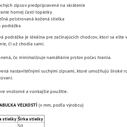
uchých zipsov predpripravené na skrátenie
vanie hornej časti topánky
eľná polstrovaná kožená stielka
 podrážka
 podrážka je ideálna pre začínajúcich chodcov, ktorí sa ešte v
nie, či už chodia sami.
ránená, čo minimalizuje namáhánie prstov počas hrania.
ená nastaviteľnými suchými zipsami, ktoré umožňujú široké ro
zúvaní.
re vnútorné a vonkajšie použitie.
ABUĽKA VEĽKOSTÍ
(v mm, podľa výrobcu)
a stielky
Šírka stielky
50