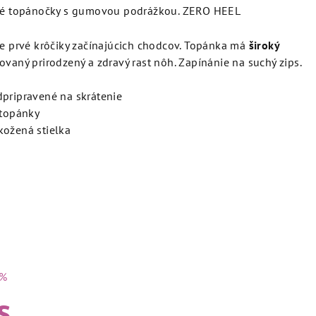
né topánočky s gumovou podrážkou. ZERO HEEL
e prvé kr
ôčiky
začínajúcich chodcov. Topánka má
široký
ovaný prirodzený a zdravý rast n
ôh
.
Zapínánie na suchý zips.
dpripravené na skrátenie
 topánky
kožená stielka
 %
s