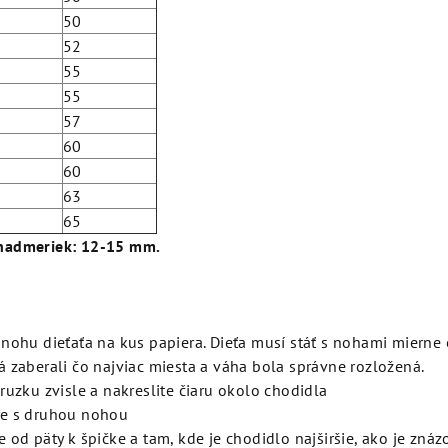
50
52
55
55
57
60
60
63
65
nadmeriek: 12-15 mm.
 nohu dieťaťa na kus papiera. Dieťa musí stáť s nohami mierne 
á zaberali čo najviac miesta a váha bola správne rozložená.
ruzku zvisle a nakreslite čiaru okolo chodidla
e s druhou nohou
e od päty k špičke a tam, kde je chodidlo najširšie, ako je zná