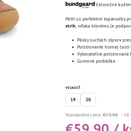
produktu
Celoročné kože
je
4,5
Petit sú perfektné topánočky pr
z
strih
, vďaka ktorému je podpor
5
hviezdičiek.
Pásky suchých zipsov pre
Polstrovanie hornej časti
Vyberateľná polstrovaná 
Gumová podrážka
VEĽKOSŤ
19
20
štandardná cena:
€73,90
–18
€59,90
/ k