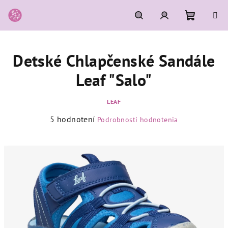
Prejsť
na
obsah
Nákupn
Hľadať
Prihlásenie
Detské Chlapčenské Sandále
košík
Leaf "Salo"
LEAF
Priemerné
5 hodnotení
Podrobnosti hodnotenia
hodnotenie
produktu
je
5,0
z
5
hviezdičiek.