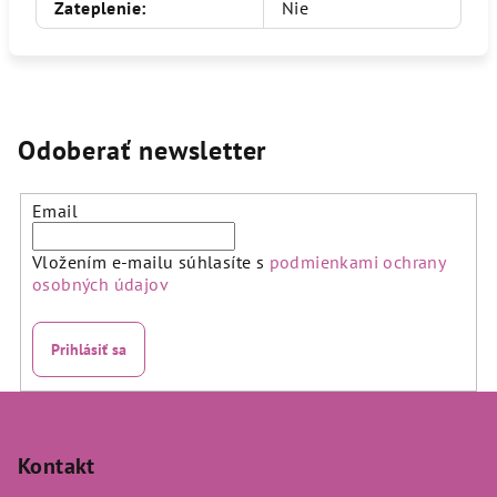
Zateplenie
:
Nie
Odoberať newsletter
Email
Vložením e-mailu súhlasíte s
podmienkami ochrany
osobných údajov
Prihlásiť sa
Z
á
p
Kontakt