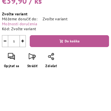
€39,90
/ ks
Jednotková
Zvoľte variant
cena:
Môžeme doručiť do:
Zvoľte variant
Možnosti doručenia
Kód:
Zvoľte variant
−
+
Do košíka
Opýtať sa
Strážiť
Zdieľať