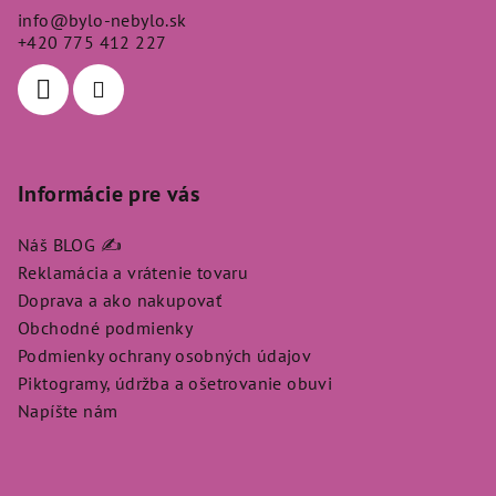
ä
info
@
bylo-nebylo.sk
t
+420 775 412 227
i
e
Informácie pre vás
Náš BLOG ✍️
Reklamácia a vrátenie tovaru
Doprava a ako nakupovať
Obchodné podmienky
Podmienky ochrany osobných údajov
Piktogramy, údržba a ošetrovanie obuvi
Napíšte nám