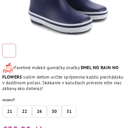
Farebné mäkké gumáčky značky
EMEL NO RAIN NO
FLOWERS
vašim deťom určite spríjemnia každú prechádzku
v daždivom počasí. Skákanie v kalužiach prinesie ešte viac
zábavy ako doteraz!
VEĽKOSŤ
21
22
26
30
31