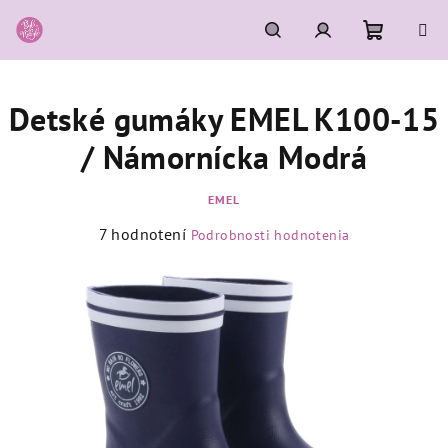
Prejsť
na
obsah
Nákupn
Hľadať
Prihlásenie
Detské gumáky EMEL K100-15
košík
/ Námornícka Modrá
EMEL
Priemerné
7 hodnotení
Podrobnosti hodnotenia
hodnotenie
produktu
je
5,0
z
5
hviezdičiek.