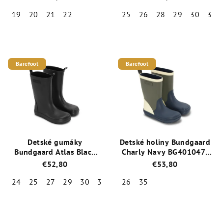
Teal
19
20
21
22
25
26
28
29
30
31
Priemerné
Priemerné
hodnotenie
hodnotenie
produktu
produktu
je
je
Barefoot
Barefoot
4,3
5,0
z
z
5
5
hviezdičiek.
hviezdičiek.
Detské gumáky
Detské holiny Bundgaard
Bundgaard Atlas Black
Charly Navy BG401047-
BG401049-1499
5485
€52,80
€53,80
24
25
27
29
30
31
34
26
35
35
Priemerné
Priemerné
hodnotenie
hodnotenie
produktu
produktu