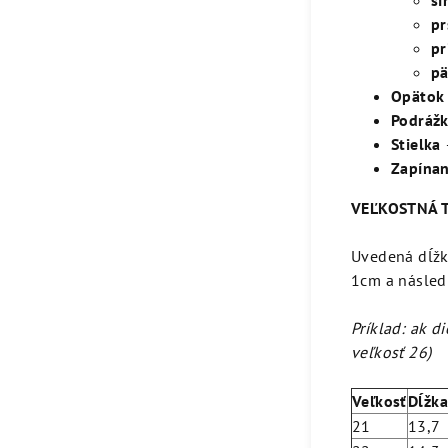
ší
pr
pr
pä
Opätok
Podráž
Stielka
Zapínan
VEĽKOSTNÁ 
Uvedená dĺžka
1cm a následn
Príklad: ak d
veľkosť 26)
Veľkosť
Dĺžka
21
13,7