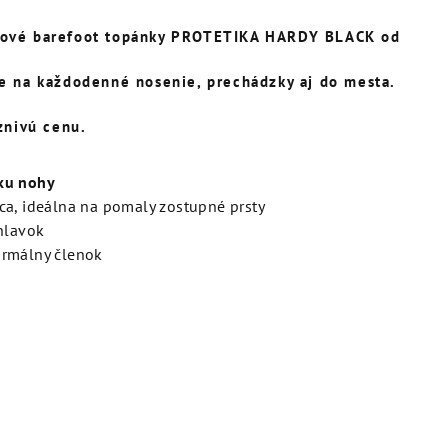
kové
barefoot
topánky
PROTETIKA HARDY BLACK
od
e na každodenné nosenie, prechádzky aj do mesta.
znivú cenu.
ku nohy
ca, ideálna na pomaly zostupné prsty
ehlavok
ormálny členok