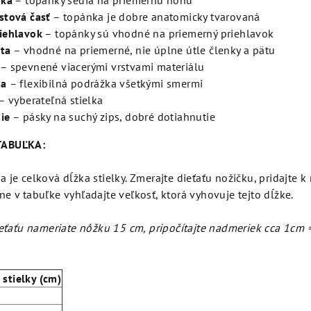
rka
– topánky sedia na priemernú nohu
stová časť
– topánka je dobre anatomicky tvarovaná
iehlavok
– topánky sú vhodné na priemerný priehlavok
ta
– vhodné na priemerné, nie úplne útle členky a pätu
– spevnené viacerými vrstvami materiálu
ka
– flexibilná podrážka všetkými smermi
– vyberateľná stielka
ie
– pásky na suchý zips, dobré dotiahnutie
TABUĽKA:
 je celková dĺžka stielky. Zmerajte dieťaťu nožičku, pridajte k
e v tabuľke vyhľadajte veľkosť, ktorá vyhovuje tejto dĺžke.
ieťaťu nameriate nôžku 15 cm, pripočítajte nadmeriek cca 1cm 
 stielky (cm)