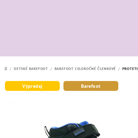
Prejsť
na
obsah
/
DETSKÉ BAREFOOT
/
BAREFOOT CELOROČNÉ ČLENKOVÉ
/
PROTETI
DOMOV
Výpredaj
Barefoot