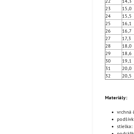
22
14,3
23
15,0
24
15,5
25
16,1
26
16,7
27
17,3
28
18,0
29
18,6
30
19,1
31
20,0
32
20,5
Materiály:
vrchná 
podšívka
stielka:
podráž