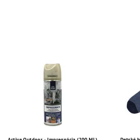
Active Outdoor - Impregnácia (200 ML)
Detské 