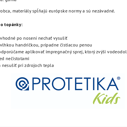
robca, materiály spĺňajú európske normy a sú nezávadné.
 o topánky:
 vhodné po nosení nechať vysušiť
e vlhkou handričkou, prípadne čistiacou penou
dporúčame aplikovať impregnačný sprej, ktorý zvýši vodeodol
ed nečistotami
 nesušiť pri zdrojoch tepla