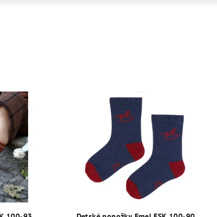
SK 100-93
Detské ponožky Emel ESK 100-90