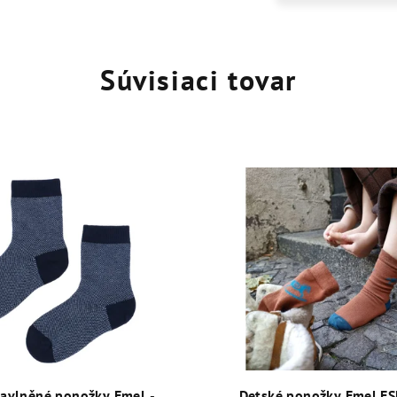
Súvisiaci tovar
bavlněné ponožky Emel -
Detské ponožky Emel E