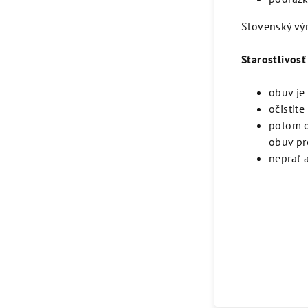
Slovenský vý
Starostlivosť
obuv je
očistit
potom o
obuv pr
neprať a