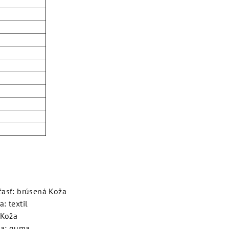
časť: brúsená Koža
: textil
 Koža
ka: guma