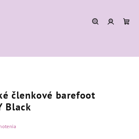
Hľadať
Prihláseni
Nák
koší
ké členkové barefoot
 Black
notenia