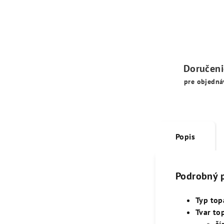
Doručen
pre objedná
Popis
Podrobný 
Typ top
Tvar to