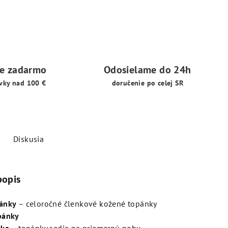
ie zadarmo
Odosielame do 24h
vky nad 100 €
doručenie po celej SR
Diskusia
popis
ánky
– celoročné členkové kožené topánky
pánky