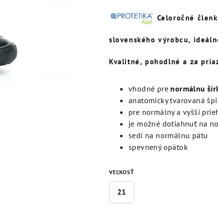
produktu
je
Celoročné člen
5,0
z
slovenského výrobcu, ideáln
5
hviezdičiek.
Kvalitné, pohodlné a za pria
vhodné pre
normálnu šír
anatomicky tvarovaná špi
pre normálny a vyšší pri
je možné dotiahnuť na n
sedí na normálnu pätu
spevnený opätok
VEĽKOSŤ
21