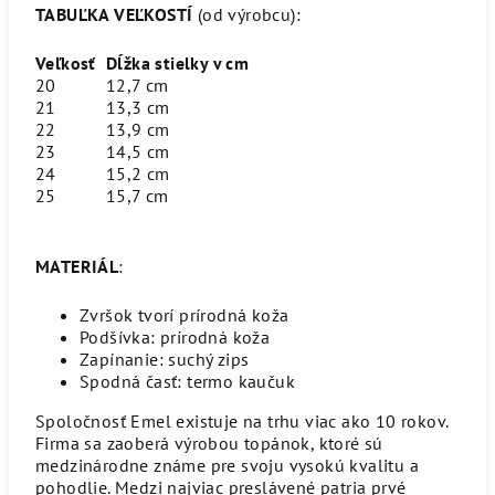
TABUĽKA VEĽKOSTÍ
(od výrobcu):
Veľkosť
Dĺžka stielky v cm
20
12,7 cm
21
13,3 cm
22
13,9 cm
23
14,5 cm
24
15,2 cm
25
15,7 cm
MATERIÁL
:
Zvršok tvorí prírodná koža
Podšívka: prírodná koža
Zapínanie: suchý zips
Spodná časť: termo kaučuk
Spoločnosť Emel existuje na trhu viac ako 10 rokov.
Firma sa zaoberá výrobou topánok, ktoré sú
medzinárodne známe pre svoju vysokú kvalitu a
pohodlie. Medzi najviac preslávené patria prvé