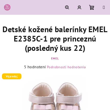
Prejsť
na
obsah
Nákupn
Hľadať
Prihlásenie
Detské kožené balerínky EMEL
košík
E2385C-1 pre princeznú
(posledný kus 22)
EMEL
Priemerné
5 hodnotení
Podrobnosti hodnotenia
hodnotenie
produktu
Výpredaj
je
5,0
z
5
hviezdičiek.