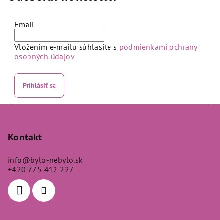
z
z
5
5
hviezdičiek.
hviezdičiek.
Email
Vložením e-mailu súhlasíte s
podmienkami ochrany
osobných údajov
Prihlásiť sa
Z
á
p
Kontakt
ä
info
@
bylo-nebylo.sk
t
+420 775 412 227
i
e