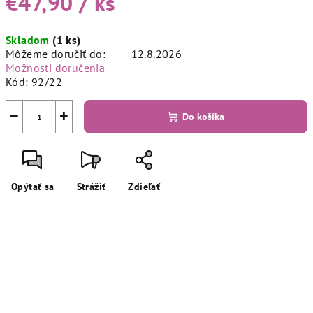
€47,90
/ ks
Jednotková
Skladom
(1 ks)
cena:
Môžeme doručiť do:
12.8.2026
Možnosti doručenia
Kód:
92/22
−
+
Do košíka
Opýtať sa
Strážiť
Zdieľať