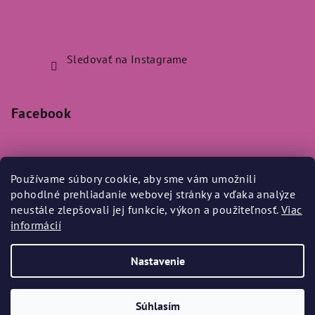
Sledovať na Instagrame
Facebook
Používame súbory cookie, aby sme vám umožnili
pohodlné prehliadanie webovej stránky a vďaka analýze
Prijímame online platby
neustále zlepšovali jej funkcie, výkon a použiteľnosť.
Viac
informácií
Nastavenie
Copyright 2026
Bylo Nebylo
. Všetky práva vyhradené.
Súhlasím