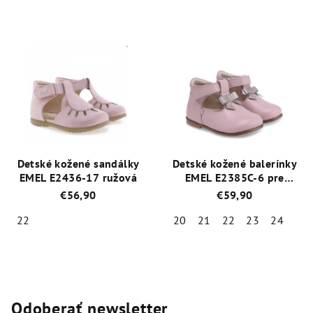
Priemerné
Priemerné
hodnotenie
hodnotenie
produktu
produktu
je
je
5,0
5,0
z
z
5
5
hviezdičiek.
hviezdičiek.
Detské kožené sandálky
Detské kožené balerínky
EMEL E2436-17 ružová
EMEL E2385C-6 pre
princeznú
€56,90
€59,90
22
20
21
22
23
24
Priemerné
Priemerné
hodnotenie
hodnotenie
produktu
produktu
je
je
4,8
5,0
Odoberať newsletter