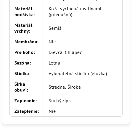
Materiál
Koža vyčinená rastlinami
podšívka
:
(priedušná)
Materiál
Semiš
vrchný
:
Membrána
:
Nie
Pre koho
:
Dievča, Chlapec
Sezóna
:
Letná
Stielka
:
Vyberateľná stielka (vložka)
Šírka
Stredné, Široké
obuvi
:
Zapínanie
:
Suchý zips
Zateplenie
:
Nie