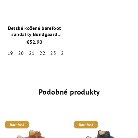
hviezdičiek.
hviezdičiek.
Detské kožené barefoot
sandálky Bundgaard
Tobias Old Rose Glitter
€52,90
19
20
21
22
23
24
25
Priemerné
hodnotenie
produktu
je
5,0
Podobné produkty
z
5
hviezdičiek.
Barefoot
Barefoot