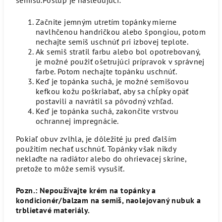
Začnite jemným utretím topánky mierne
navlhčenou handričkou alebo špongiou, potom
nechajte semiš uschnúť pri izbovej teplote.
Ak semiš stratil farbu alebo bol opotrebovaný,
je možné použiť ošetrujúci prípravok v správnej
farbe. Potom nechajte topánku uschnúť.
Keď je topánka suchá, je možné semišovou
kefkou kožu poškriabať, aby sa chĺpky opäť
postavili a navrátil sa pôvodný vzhľad.
Keď je topánka suchá, zakončite vrstvou
ochrannej impregnácie.
Pokiaľ obuv zvlhla, je dôležité ju pred ďalším
použitím nechať uschnúť. Topánky však nikdy
neklaďte na radiátor alebo do ohrievacej skrine,
pretože to môže semiš vysušiť.
Pozn.: Nepoužívajte krém na topánky a
kondicionér/balzam na semiš, naolejovaný nubuk a
trblietavé materiály.