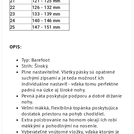
21
121 - 125 mm
22
126 - 132 mm
23
133 - 139 mm
24
140 - 146 mm
25
147 - 151 mm
OPIS:
Typ: Barefoot
Strih: Široký.
Plne nastaviteľné. Všetky pásky sú opatrené
suchými zipsami a je teda možnosť ich
individuálne nastaviť - vďaka tomu perfektne
padnú na úzke aj široké nohy.
Pevná päta poskytuje podporu a dobré držanie
nohy.
Veľmi mäkká, flexibilná topánka poskytujúca
dostatok priestoru na pohyb chodidiel.
Extra polstrovanie na hornom okraji ich robí
mäkkými a pohodlnými na nosenie.
Vyberateľné vnútorné vložky, vďaka ktorým je