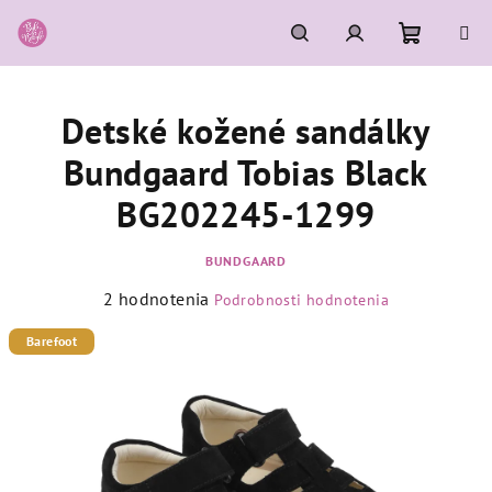
Prejsť
na
obsah
Nákupn
Hľadať
Prihlásenie
Detské kožené sandálky
košík
Bundgaard Tobias Black
BG202245-1299
BUNDGAARD
Priemerné
2 hodnotenia
Podrobnosti hodnotenia
hodnotenie
produktu
Barefoot
je
5,0
z
5
hviezdičiek.