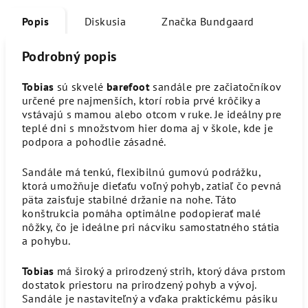
Popis
Diskusia
Značka
Bundgaard
Podrobný popis
Tobias
sú skvelé
barefoot
sandále pre začiatočníkov
určené pre najmenších, ktorí robia prvé krôčiky a
vstávajú s mamou alebo otcom v ruke. Je ideálny pre
teplé dni s množstvom hier doma aj v škole, kde je
podpora a pohodlie zásadné.
Sandále má tenkú, flexibilnú gumovú podrážku,
ktorá umožňuje dieťaťu voľný pohyb, zatiaľ čo pevná
päta zaisťuje stabilné držanie na nohe. Táto
konštrukcia pomáha optimálne podopierať malé
nôžky, čo je ideálne pri nácviku samostatného státia
a pohybu.
Tobias
má široký a prirodzený strih, ktorý dáva prstom
dostatok priestoru na prirodzený pohyb a vývoj.
Sandále je nastaviteľný a vďaka praktickému pásiku