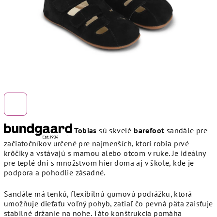
Tobias
sú skvelé
barefoot
sandále pre
začiatočníkov určené pre najmenších, ktorí robia prvé
krôčiky a vstávajú s mamou alebo otcom v ruke. Je ideálny
pre teplé dni s množstvom hier doma aj v škole, kde je
podpora a pohodlie zásadné.
Sandále má tenkú, flexibilnú gumovú podrážku, ktorá
umožňuje dieťaťu voľný pohyb, zatiaľ čo pevná päta zaisťuje
stabilné držanie na nohe. Táto konštrukcia pomáha