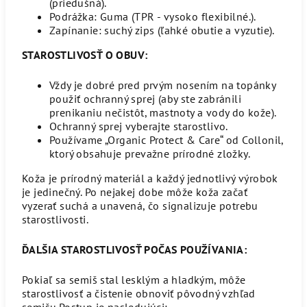
(priedušná).
Podrážka: Guma (TPR - vysoko flexibilné.).
Zapínanie: suchý zips (ľahké obutie a vyzutie).
STAROSTLIVOSŤ O OBUV:
Vždy je dobré pred prvým nosením na topánky
použiť ochranný sprej (aby ste zabránili
prenikaniu nečistôt, mastnoty a vody do kože).
Ochranný sprej vyberajte starostlivo.
Používame „Organic Protect & Care“ od Collonil,
ktorý obsahuje prevažne prírodné zložky.
Koža je prírodný materiál a každý jednotlivý výrobok
je jedinečný. Po nejakej dobe môže koža začať
vyzerať suchá a unavená, čo signalizuje potrebu
starostlivosti.
ĎALŠIA STAROSTLIVOSŤ POČAS POUŽÍVANIA:
Pokiaľ sa semiš stal lesklým a hladkým, môže
starostlivosť a čistenie obnoviť pôvodný vzhľad
semišu.Postup je nasledujúci: