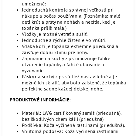
umožnené:
Jednoduchá kontrola správnej veľkosti pri
nákupe a počas používania. (Poznámka: malé
deti krútia prsty na nohách a necítia, keď je
topánka príliš malá.)
Vložky je možné vetrať a sušiť.
Jednoduché a rýchle čistenie vo vnútri.
Vďaka koži je topánka extrémne priedušná a
zaisťuje dobrú klímu pre nohy.
Zapínanie na suchý zips umožňuje ľahké
otvorenie topánky a ľahké obúvanie a
vyzúvanie.
Pásky na suchý zips sú tiež nastaviteľné a je
možné ich skrátiť, aby bolo zaistené, že topánka
perfektne sadne každej detskej nohe.
PRODUKTOVÉ INFORMÁCIE:
Materiál: LWG certifikovaný semiš (priedušná),
bez škodlivých chemikálií (priedušná)
Podšívka: Koža vyčinená rastlinami (priedušná).
Vnútorná podošva: Koža vyčinená rastlinami