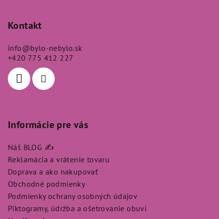
á
p
Kontakt
ä
info
@
bylo-nebylo.sk
t
+420 775 412 227
i
e
Informácie pre vás
Náš BLOG ✍️
Reklamácia a vrátenie tovaru
Doprava a ako nakupovať
Obchodné podmienky
Podmienky ochrany osobných údajov
Piktogramy, údržba a ošetrovanie obuvi