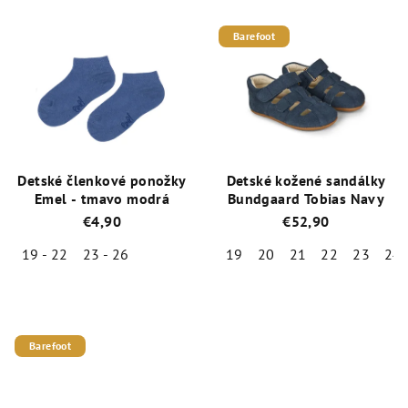
produktu
produktu
je
je
Barefoot
5,0
5,0
z
z
5
5
hviezdičiek.
hviezdičiek.
Detské členkové ponožky
Detské kožené sandálky
Emel - tmavo modrá
Bundgaard Tobias Navy
€4,90
€52,90
19 - 22
23 - 26
19
20
21
22
23
24
Priemerné
Priemerné
hodnotenie
hodnotenie
produktu
produktu
je
je
Barefoot
5,0
5,0
z
z
5
5