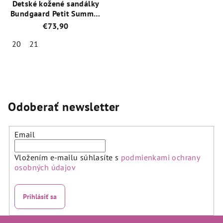
Detské kožené sandálky
Bundgaard Petit Summer
BG202173-519 Navy
€73,90
20
21
Priemerné
hodnotenie
produktu
je
5,0
Odoberať newsletter
z
5
hviezdičiek.
Email
Vložením e-mailu súhlasíte s
podmienkami ochrany
osobných údajov
Prihlásiť sa
Z