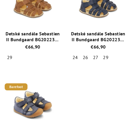
Detské sandále Sebastien
Detské sandále Sebastien
II Bundgaard BG202234-
II Bundgaard BG202234-
217 Tan
519 Navy
€66,90
€66,90
29
24
26
27
29
Priemerné
Priemerné
hodnotenie
hodnotenie
produktu
produktu
je
je
Barefoot
5,0
5,0
z
z
5
5
hviezdičiek.
hviezdičiek.