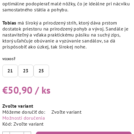
optimálne podopierať malé nôžky, čo je ideálne pri nácviku
samostatného státia a pohybu.
Tobias
má široký a prirodzený strih, ktorý dáva prstom
dostatok priestoru na prirodzený pohyb a vývoj. Sandále je
nastaviteľný a vďaka praktickému pásiku na suchý zips,
ktorý uľahčuje obúvanie a vyzúvanie sandálov, sa dá
prispôsobiť ako úzkej, tak širokej nohe.
VEĽKOSŤ
21
23
25
€50,90
/ ks
Jednotková
Zvoľte variant
cena:
Môžeme doručiť do:
Zvoľte variant
Možnosti doručenia
Kód:
Zvoľte variant