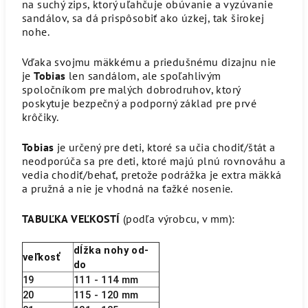
na suchý zips, ktorý uľahčuje obúvanie a vyzúvanie
sandálov, sa dá prispôsobiť ako úzkej, tak širokej
nohe.
Vďaka svojmu mäkkému a priedušnému dizajnu nie
je
Tobias
len sandálom, ale spoľahlivým
spoločníkom pre malých dobrodruhov, ktorý
poskytuje bezpečný a podporný základ pre prvé
krôčiky.
Tobias
je určený pre deti, ktoré sa učia chodiť/štát a
neodporúča sa pre deti, ktoré majú plnú rovnováhu a
vedia chodiť/behať, pretože podrážka je extra mäkká
a pružná a nie je vhodná na ťažké nosenie.
TABUĽKA VEĽKOSTÍ
(podľa výrobcu, v mm):
dĺžka nohy od-
veľkosť
do
19
111 - 114 mm
20
115 - 120 mm