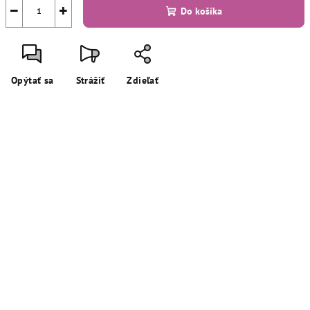
−
+
Do košíka
Opýtať sa
Strážiť
Zdieľať