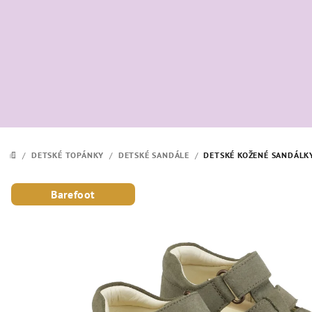
Prejsť
na
obsah
/
DETSKÉ TOPÁNKY
/
DETSKÉ SANDÁLE
/
DETSKÉ KOŽENÉ SANDÁLK
DOMOV
Barefoot