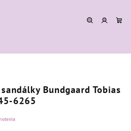
Hľadať
Prihláseni
Nák
koší
 sandálky Bundgaard Tobias
45-6265
notenia