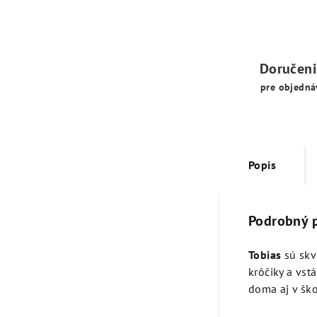
Doručen
pre objedná
Popis
Podrobný 
Tobias
sú sk
krôčiky a vst
doma aj v ško