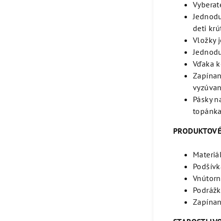
Vyberat
Jednodu
deti krú
Vložky j
Jednodu
Vďaka k
Zapínan
vyzúvan
Pásky na
topánka
PRODUKTOVÉ
Materiá
Podšívk
Vnútorn
Podrážk
Zapínani