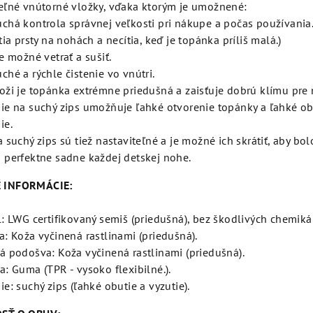
eľné vnútorné vložky, vďaka ktorým je umožnené:
chá kontrola správnej veľkosti pri nákupe a počas používania
tia prsty na nohách a necítia, keď je topánka príliš malá.)
e možné vetrať a sušiť.
ché a rýchle čistenie vo vnútri.
oži je topánka extrémne priedušná a zaisťuje dobrú klímu pre 
ie na suchý zips umožňuje ľahké otvorenie topánky a ľahké o
ie.
 suchý zips sú tiež nastaviteľné a je možné ich skrátiť, aby bol
 perfektne sadne každej detskej nohe.
 INFORMÁCIE:
l: LWG certifikovaný semiš (priedušná), bez škodlivých chemikál
a: Koža vyčinená rastlinami (priedušná).
á podošva: Koža vyčinená rastlinami (priedušná).
a: Guma (TPR - vysoko flexibilné.).
e: suchý zips (ľahké obutie a vyzutie).