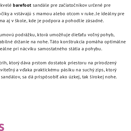
skvelé
barefoot
sandále pre začiatočníkov určené pre
ôčiky a vstávajú s mamou alebo otcom v ruke. Je ideálny pre
a aj v škole, kde je podpora a pohodlie zásadné.
gumovú podrážku, ktorá umožňuje dieťaťu voľný pohyb,
stabilné držanie na nohe. Táto konštrukcia pomáha optimálne
deálne pri nácviku samostatného státia a pohybu.
trih, ktorý dáva prstom dostatok priestoru na prirodzený
viteľný a vďaka praktickému pásiku na suchý zips, ktorý
sandálov, sa dá prispôsobiť ako úzkej, tak širokej nohe.
s