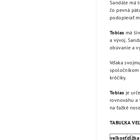
Sandále má t
čo pevná päta
podopierať ma
Tobias
má šir
a vývoj. Sand
obúvanie a vy
Vďaka svojmu
spoločníkom 
krôčiky.
Tobias
je urče
rovnováhu a v
na ťažké nose
TABUĽKA VE
veľkosť
dĺžk