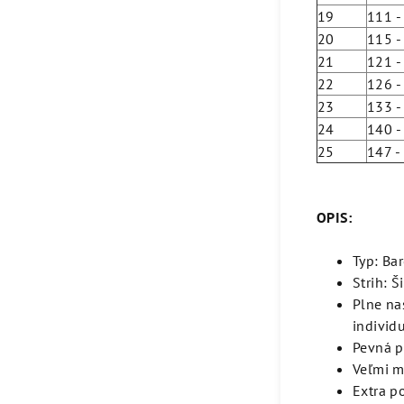
19
111 
20
115 
21
121 
22
126 
23
133 
24
140 
25
147 
OPIS:
Typ: Ba
Strih: Š
Plne na
individ
Pevná p
Veľmi m
Extra p