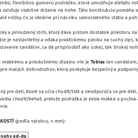
enkú, flexibilnú gumovú podrážku, ktorá umožňuje dieťaťu voľ
 zaisťuje stabilné držanie na nohe. Táto konštrukcia pomáha 
lé nôžky, čo je ideálne pri nácviku samostatného státia a poh
oký a prirodzený strih, ktorý dáva prstom dostatok priestoru n
ále je nastaviteľný a vďaka praktickému pásiku na suchý zips, 
zúvanie sandálov, sa dá prispôsobiť ako úzkej, tak širokej noh
 mäkkému a priedušnému dizajnu nie je
Tobias
len sandálom,
pre malých dobrodruhov, ktorý poskytuje bezpečný a podporný
ný pre deti, ktoré sa učia chodiť/štát a neodporúča sa pre deti
edia chodiť/behať, pretože podrážka je extra mäkká a pružná 
nie.
ĽKOSTÍ
(podľa výrobcu, v mm):
a nohy od-do