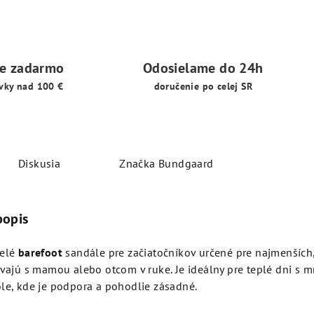
ie zadarmo
Odosielame do 24h
vky nad 100 €
doručenie po celej SR
Diskusia
Značka
Bundgaard
popis
velé
barefoot
sandále pre začiatočníkov určené pre najmenších, 
ávajú s mamou alebo otcom v ruke. Je ideálny pre teplé dni s 
le, kde je podpora a pohodlie zásadné.