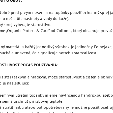
SŤ O OBUV:
 dobré pred prvým nosením na topánky použiť ochranný sprej (ab
niu nečistôt, mastnoty a vody do kože).
 sprej vyberajte starostlivo.
me „Organic Protect & Care“ od Collonil, ktorý obsahuje preva
dný materiál a každý jednotlivý výrobok je jedinečný. Po nejak
 suchá a unavená, čo signalizuje potrebu starostlivosti.
OSTLIVOSŤ POČAS POUŽÍVANIA:
iš stal lesklým a hladkým, môže starostlivosť a čistenie obno
 je nasledujúci:
 jemným utretím topánky mierne navlhčenou handričkou aleb
e semiš uschnúť pri izbovej teplote.
š stratil farbu alebo bol opotrebovaný, je možné použiť ošetruj