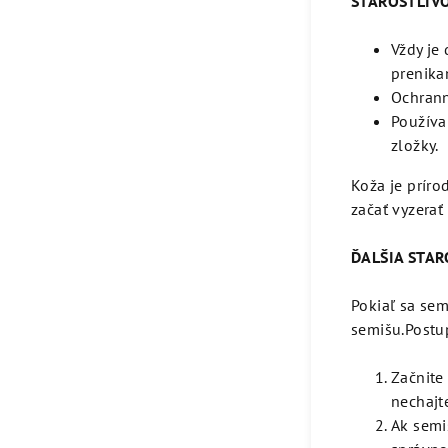
STAROSTLIVO
Vždy je
prenika
Ochranný
Používa
zložky.
Koža je príro
začať vyzerať
ĎALŠIA STAR
Pokiaľ sa sem
semišu.Postup
Začnite
nechajt
Ak semi