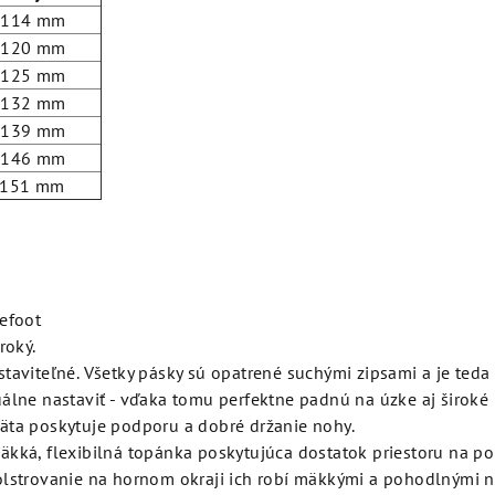
- 114 mm
- 120 mm
- 125 mm
- 132 mm
- 139 mm
- 146 mm
- 151 mm
refoot
iroký.
staviteľné. Všetky pásky sú opatrené suchými zipsami a je teda
uálne nastaviť - vďaka tomu perfektne padnú na úzke aj široké
äta poskytuje podporu a dobré držanie nohy.
äkká, flexibilná topánka poskytujúca dostatok priestoru na po
olstrovanie na hornom okraji ich robí mäkkými a pohodlnými n