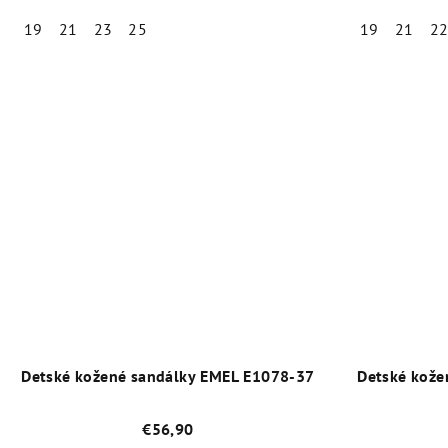
19
21
23
25
19
21
2
Priemerné
hodnotenie
produktu
je
5,0
z
5
hviezdičiek.
Detské kožené sandálky EMEL E1078-37
Detské kože
€56,90