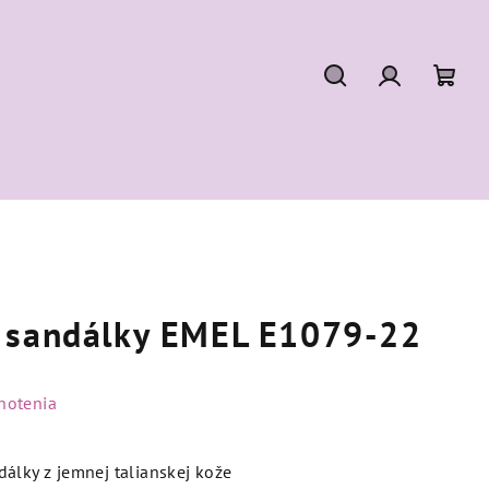
Hľadať
Prihláseni
Nák
koší
 sandálky EMEL E1079-22
notenia
álky z jemnej talianskej kože