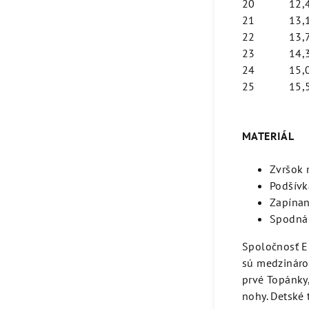
20
12,
21
13,
22
13,
23
14,
24
15,
25
15,
MATERIÁL
Zvršok 
Podšívk
Zapínan
Spodná 
Spoločnosť Em
sú medzináro
prvé Topánky,
nohy. Detské 