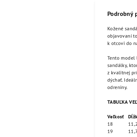
Podrobný 
Kožené sandál
objavovaní t
k otcovi do n
Tento model b
sandálky, kt
z kvalitnej 
dýchať. Ideál
odreniny.
TABUĽKA VE
Veľkosť
Dĺžk
18
11,
19
11,