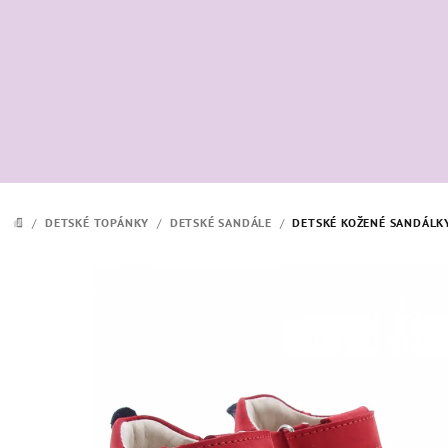
Prejsť
na
obsah
/
DETSKÉ TOPÁNKY
/
DETSKÉ SANDÁLE
/
DETSKÉ KOŽENÉ SANDÁLK
DOMOV