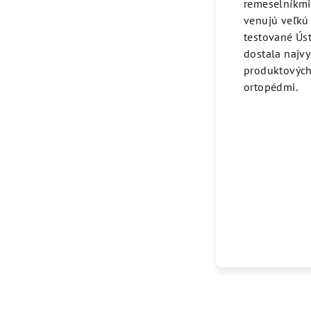
remeselníkmi.
venujú veľkú
testované Ús
dostala najvy
produktových 
ortopédmi.