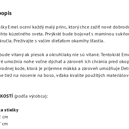
popis
ky Emel ocení každý malý princ, ktorý chce zažiť nové dobrodr
ohto kúzelného sveta. Prvýkrát bude bojovať s maminou sukňo
áručia. Prežívajte s vašim dieťaťom okamihy šťastia.
ude vítaný ak piesok a okruhliaky nie sú vítané. Tentokrát E
oré umožnia nohe voľne dýchať a zároveň ich chránia pred ok
prírodnej kože, ktorá je príjemne mäkká a zároveň umožňuje D
ne tiež na nosenie na boso, vďaka kvalite použitých materiálo
ĽKOSTÍ
(podľa výrobcu):
a stielky
2 cm
7 cm