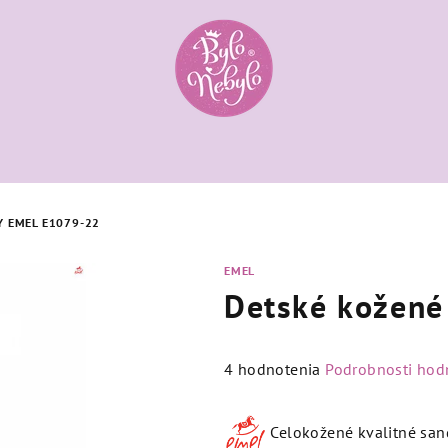
Y EMEL E1079-22
EMEL
Detské kožené
Priemerné
4 hodnotenia
Podrobnosti hod
hodnotenie
produktu
Celokožené kvalitné sand
je