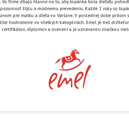
 Vo firme dbajú hlavne na to, aby topánka bola dieťaťu pohod
 pozornosť štýlu a módnemu prevedeniu. Každé 2 roky sú top
tavom pre matku a dieťa vo Varšave. V poslednej dobe pritom 
ššie hodnotenie vo všetkých kategóriách. Emel je tiež držite
certifikátov, diplomov a ocenení a je uznávanou značkou niele