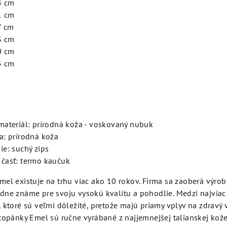
4 cm
1 cm
7 cm
3 cm
0 cm
5 cm
materiál: prírodná koža - voskovaný nubuk
a: prírodná koža
ie: suchý zips
časť: termo kaučuk
el existuje na trhu viac ako 10 rokov. Firma sa zaoberá výro
dne známe pre svoju vysokú kvalitu a pohodlie. Medzi najviac
 ktoré sú veľmi dôležité, pretože majú priamy vplyv na zdravý 
topánky Emel sú ručne vyrábané z najjemnejšej talianskej kož