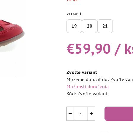
5,0
z
VEĽKOSŤ
5
hviezdičiek.
19
20
21
€59,90
/ k
Jednotková
cena:
Zvoľte variant
Môžeme doručiť do:
Zvoľte var
Možnosti doručenia
Kód:
Zvoľte variant
−
+