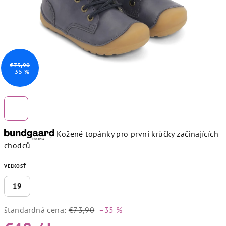
€73,90
–35 %
Kožené topánky pro první krůčky začínajících
chodců
VEĽKOSŤ
19
štandardná cena:
€73,90
–35 %