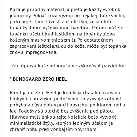
Koža je prírodný materiál, a preto je každý výrobok
jedinečný. Pokiaľ koža vyzerá po nejakej dobe suchá,
potrebuje starostlivosť. Začnite tým, že si utrite
topánky dobre vyžmýkanou handrou. Potom môžete
topánku ošetriť buď leštidlom na topánky alebo
koženým mazivom (nie semiš). Po dostatočnom
zapracovaní leštidla/tuku do kože, môže byť topánka
znovu impregnovaná.
Túto úpravu kože odporúčame vykonávať pravidelne.
* BUNDGAARD ZERO HEEL
Bundgaard Zero Heel je kolekcia charakterizovaná
tenkými a pružnými podošvami. To zvyšuje voľnosť
pohybu a dáva dobrý pocit povrchu, po ktorom noha
ide. Podošvy sú ploché bez zvýšenia pod pätou.
Hlavnou myšlienkou tejto kolekcie bolo vytvoriť
minimalistické štýly, ktorých jediným účelom je
chrániť nohu pred vonkajším povrchom.