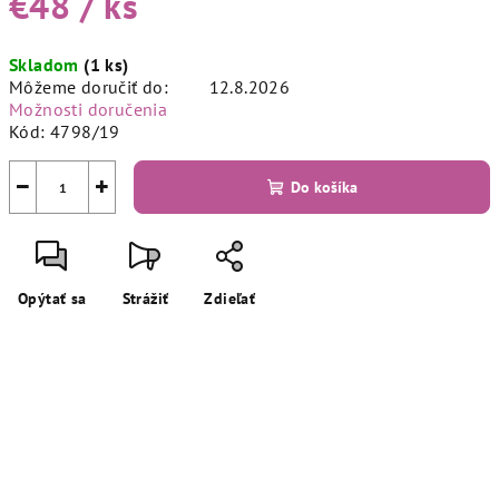
€48
/ ks
Jednotková
Skladom
(1 ks)
cena:
Môžeme doručiť do:
12.8.2026
Možnosti doručenia
Kód:
4798/19
−
+
Do košíka
Opýtať sa
Strážiť
Zdieľať