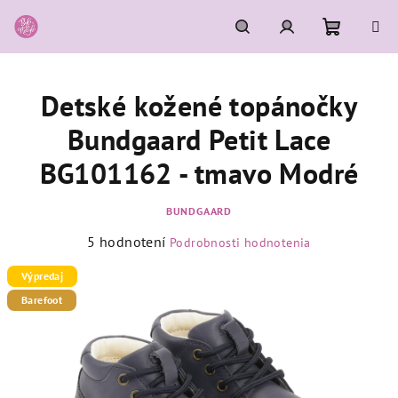
Prejsť
na
obsah
Nákupn
Hľadať
Prihlásenie
Detské kožené topánočky
košík
Bundgaard Petit Lace
BG101162 - tmavo Modré
BUNDGAARD
Priemerné
5 hodnotení
Podrobnosti hodnotenia
hodnotenie
produktu
Výpredaj
je
Barefoot
5,0
z
5
hviezdičiek.