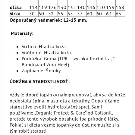
dĺžka
114
119
126
130
135
140
146
150
159
168
šírka
50
50
52
55
55
57
60
60
63
65
Odporúčaný nadmeriek: 12-15 mm.
Materiály:
Vrchná: Hladká koža
Vnútorné: Hladká koža
Podrážka: Guma (TPR – vysoká flexibilita, *
Bundgaard Zero Heel)
Zapínanie: Šnúrky
ÚDRŽBA A STAROSTLIVOSŤ:
Vždy je dobré topánky naimpregnovať, aby sa do kože
nedostala špina, mastnota a tekutiny. Odporúčame
starostlivo zvoliť hydroizolačný sprej. Sami
používame „Organic Protect & Care“ od Collonil,
pretože tento výrobok obsahuje iba prírodné látky.
Pokiaľ si dieťa vezme topánky do úst, nemusíte si s
tým robiť starosti.