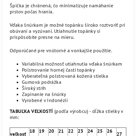
Špička je chránená, čo minimalizuje namáhanie
prstov počas hrania.
Vďaka šnúrkam je možné topánku široko roztvoriť pri
obúvaní a vyzúvaní. Utiahnutie topánky si
prispôsobíte presne na mieru.
Odporúčané pre vnútorné a vonkajšie použitie.
Variabilná možnosť utiahnutia vďaka šnúrkam
Polstrovanie hornej časti topánky
Vyberateľná polstrovaná kožená stielka
Gumová podrážka
Široký strih
Zapínanie na šnúrky
Vyrobené v Indonézii
TABUĽKA VEĽKOSTÍ
(podľa výrobcu) - dĺžka stielky v
mm:
18
19
20
21
22
23
24
25
26
veľkosť
27