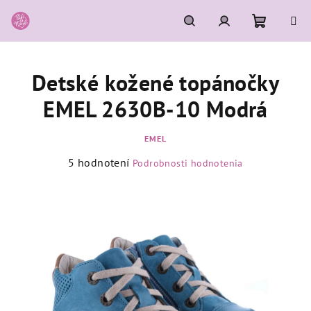
Prejsť
na
obsah
Nákupn
Hľadať
Prihlásenie
Detské kožené topánočky
košík
EMEL 2630B-10 Modrá
EMEL
Priemerné
5 hodnotení
Podrobnosti hodnotenia
hodnotenie
produktu
je
5,0
z
5
hviezdičiek.