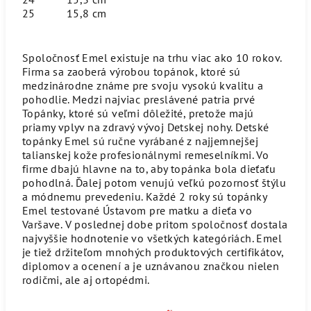
25
15,8 cm
Spoločnosť Emel existuje na trhu viac ako 10 rokov.
Firma sa zaoberá výrobou topánok, ktoré sú
medzinárodne známe pre svoju vysokú kvalitu a
pohodlie. Medzi najviac preslávené patria prvé
Topánky, ktoré sú veľmi dôležité, pretože majú
priamy vplyv na zdravý vývoj Detskej nohy. Detské
topánky Emel sú ručne vyrábané z najjemnejšej
talianskej kože profesionálnymi remeselníkmi. Vo
firme dbajú hlavne na to, aby topánka bola dieťaťu
pohodlná. Ďalej potom venujú veľkú pozornosť štýlu
a módnemu prevedeniu. Každé 2 roky sú topánky
Emel testované Ústavom pre matku a dieťa vo
Varšave. V poslednej dobe pritom spoločnosť dostala
najvyššie hodnotenie vo všetkých kategóriách. Emel
je tiež držiteľom mnohých produktových certifikátov,
diplomov a ocenení a je uznávanou značkou nielen
rodičmi, ale aj ortopédmi.