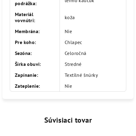
termo kaučuk
podrážka
:
Materiál
koža
vovnútri
:
Membrána
:
Nie
Pre koho
:
Chlapec
Sezóna
:
Celoročná
Šírka obuvi
:
Stredné
Zapínanie
:
Textilné šnúrky
Zateplenie
:
Nie
Súvisiaci tovar