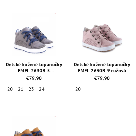
Detské kožené topánočky
Detské kožené topánočky
EMEL 2630B-5
EMEL 2630B-9 ružová
Šedomodrá
€79,90
€79,90
20
21
23
24
20
Priemerné
Priemerné
hodnotenie
hodnotenie
produktu
produktu
je
je
5,0
5,0
z
z