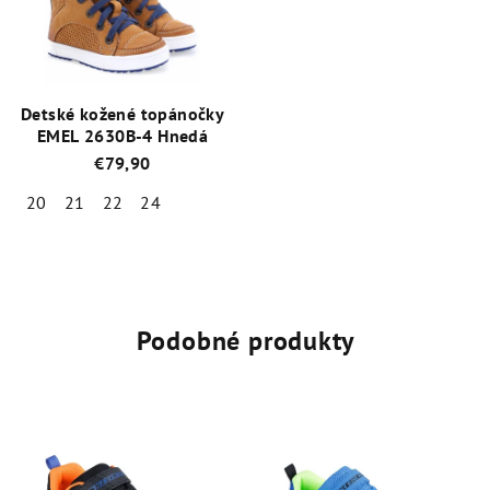
5
5
hviezdičiek.
hviezdičiek.
Detské kožené topánočky
EMEL 2630B-4 Hnedá
€79,90
20
21
22
24
Priemerné
hodnotenie
produktu
je
5,0
Podobné produkty
z
5
hviezdičiek.