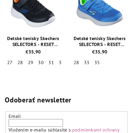
Detské tenisky Skechers
Detské tenisky Skechers
SELECTORS - RESET
SELECTORS - RESET
ACHIEVED 403615L/BLK
ACHIEVED 403615L/BLU
€35,90
€35,90
27
28
29
30
31
34
35
28
33
35
Priemerné
Priemerné
hodnotenie
hodnotenie
produktu
produktu
je
je
5,0
5,0
Odoberať newsletter
z
z
5
5
hviezdičiek.
hviezdičiek.
Email
Vložením e-mailu súhlasíte s
podmienkami ochrany