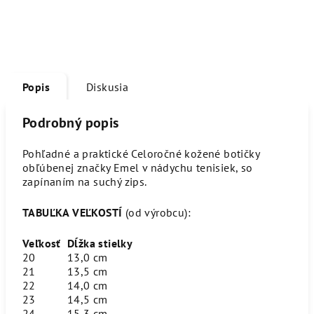
Popis
Diskusia
Podrobný popis
Pohľadné a praktické Celoročné kožené botičky
obľúbenej značky Emel v nádychu tenisiek, so
zapínaním na suchý zips.
TABUĽKA VEĽKOSTÍ
(od výrobcu):
Veľkosť
Dĺžka stielky
20
13,0 cm
21
13,5 cm
22
14,0 cm
23
14,5 cm
24
15,3 cm