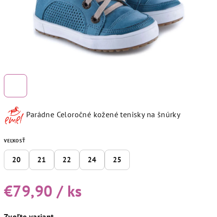
Parádne Celoročné kožené tenisky na šnúrky
VEĽKOSŤ
20
21
22
24
25
€79,90
/ ks
Jednotková
Zvoľte variant