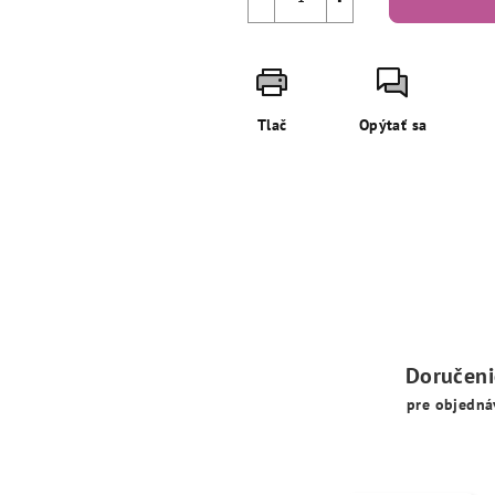
Tlač
Opýtať sa
Doručen
pre objedná