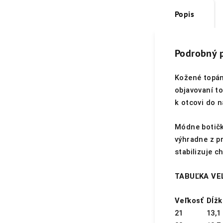
Popis
Podrobný 
Kožené topán
objavovaní t
k otcovi do n
Módne botičk
výhradne z p
stabilizuje 
TABUĽKA VE
Veľkosť
Dĺžk
21
13,1