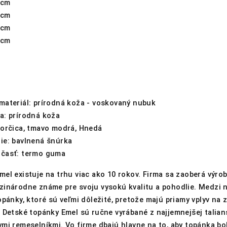
 cm
 cm
 cm
 cm
materiál: prírodná koža - voskovaný nubuk
a: prírodná koža
horčica, tmavo modrá, Hnedá
ie: bavlnená šnúrka
časť: termo guma
el existuje na trhu viac ako 10 rokov. Firma sa zaoberá výro
zinárodne známe pre svoju vysokú kvalitu a pohodlie. Medzi n
opánky, ktoré sú veľmi dôležité, pretože majú priamy vplyv na 
 Detské topánky Emel sú ručne vyrábané z najjemnejšej talian
mi remeselníkmi. Vo firme dbajú hlavne na to, aby topánka bo