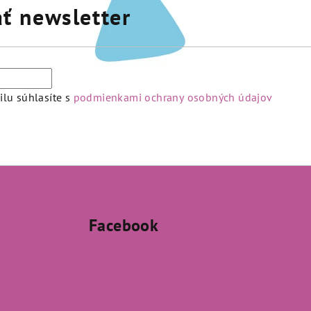
ť newsletter
lu súhlasíte s
podmienkami ochrany osobných údajov
Facebook