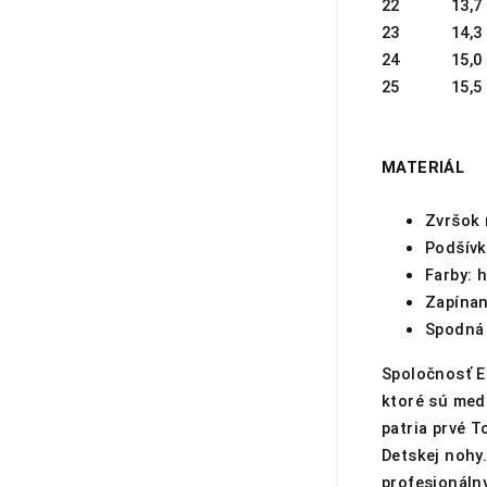
22
13,7
23
14,3
24
15,0
25
15,5
MATERIÁL
Zvršok 
Podšívk
Farby: 
Zapínan
Spodná 
Spoločnosť Em
ktoré sú med
patria prvé T
Detskej nohy.
profesionálny