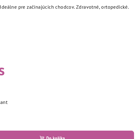
Ideálne pre začínajúcich chodcov. Zdravotné, ortopedické.
s
iant
Do košíka