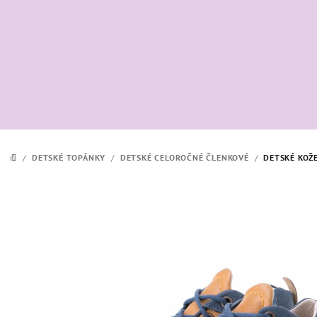
Prejsť
na
obsah
/
DETSKÉ TOPÁNKY
/
DETSKÉ CELOROČNÉ ČLENKOVÉ
/
DETSKÉ KOŽ
DOMOV