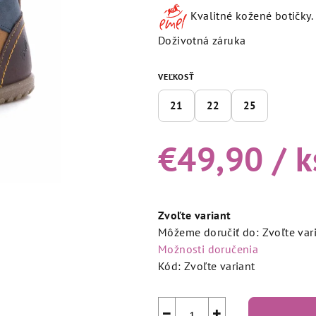
produktu
Kvalitné kožené botičky. 
je
5,0
Doživotná záruka
z
5
VEĽKOSŤ
hviezdičiek.
21
22
25
€49,90
/ k
Jednotková
cena:
Zvoľte variant
Môžeme doručiť do:
Zvoľte var
Možnosti doručenia
Kód:
Zvoľte variant
−
+