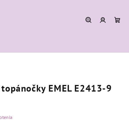
Hľadať
Prihláseni
Nák
koší
 topánočky EMEL E2413-9
otenia