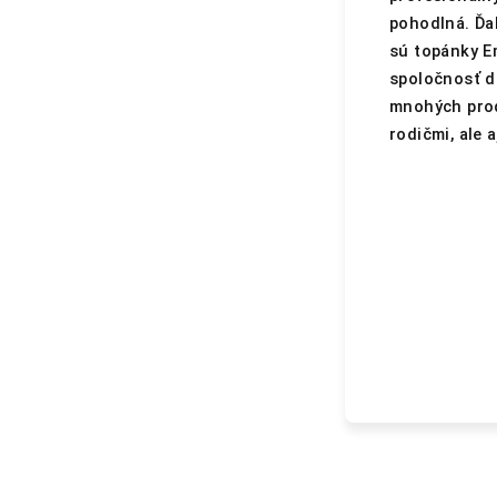
pohodlná. Ďa
sú topánky E
spoločnosť do
mnohých prod
rodičmi, ale 