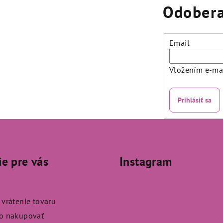
Odobera
Email
Vložením e-mai
Prihlásiť sa
ie pre vás
Instagram
 vrátenie tovaru
ko nakupovať