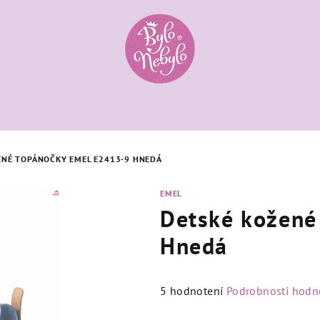
ENÉ TOPÁNOČKY EMEL E2413-9 HNEDÁ
EMEL
Detské kožené
Hnedá
Priemerné
5 hodnotení
Podrobnosti hodn
hodnotenie