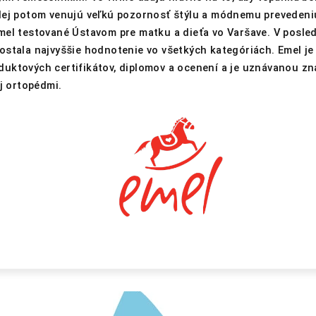
lej potom venujú veľkú pozornosť štýlu a módnemu prevedeni
mel testované Ústavom pre matku a dieťa vo Varšave. V posle
stala najvyššie hodnotenie vo všetkých kategóriách. Emel je 
uktových certifikátov, diplomov a ocenení a je uznávanou zn
aj ortopédmi.