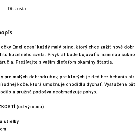
Diskusia
popis
očky Emel ocení každý malý princ, ktorý chce zažiť nové dobr
ohto kúzelného sveta. Prvýkrát bude bojovať s maminou sukňo
áručia. Prežívajte s vašim dieťaťom okamihy šťastia.
y pre malých dobrodruhov, pre ktorých je deň bez behania st
rírodnej kože, ktorá umožňuje chodidlu dýchať. Vystužená pä
chodilo a pružná podošva neobmedzuje pohyb.
ĽKOSTÍ
(od výrobcu):
a stielky
 cm