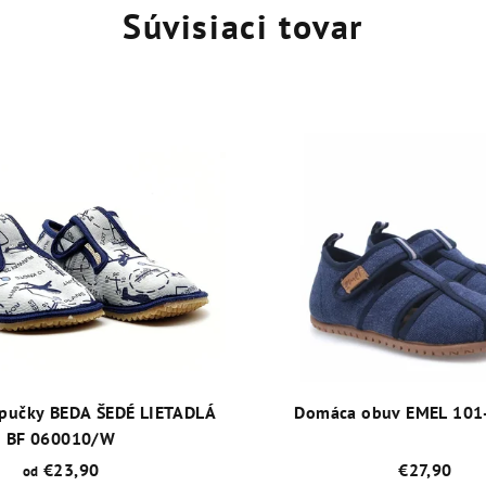
Súvisiaci tovar
apučky BEDA ŠEDÉ LIETADLÁ
Domáca obuv EMEL 101
BF 060010/W
€23,90
€27,90
od