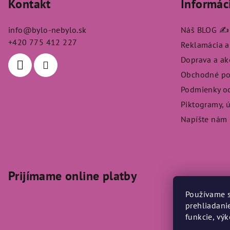
Kontakt
Informác
p
ä
info
@
bylo-nebylo.sk
Náš BLOG ✍️
t
+420 775 412 227
Reklamácia a
Doprava a a
i
Obchodné p
e
Podmienky o
Piktogramy, 
Napíšte nám
Prijímame online platby
Používame s
prehliadani
funkcie, vý