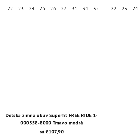
22
23
24
25
26
27
31
34
35
22
23
2
Priemerné
hodnotenie
produktu
je
4,8
z
5
hviezdičiek.
Detská zimná obuv Superfit FREE RIDE 1-
000558-8000 Tmavo modrá
€107,90
od