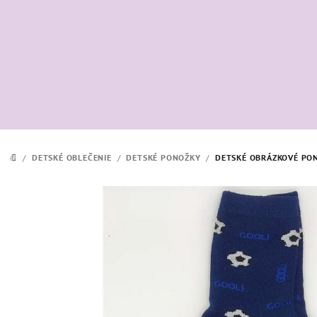
Prejsť
na
obsah
/
DETSKÉ OBLEČENIE
/
DETSKÉ PONOŽKY
/
DETSKÉ OBRÁZKOVÉ PON
DOMOV