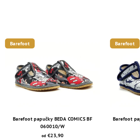
Barefoot
Barefoot
Barefoot papučky BEDA COMICS BF
Barefoot p
060010/W
€23,90
od