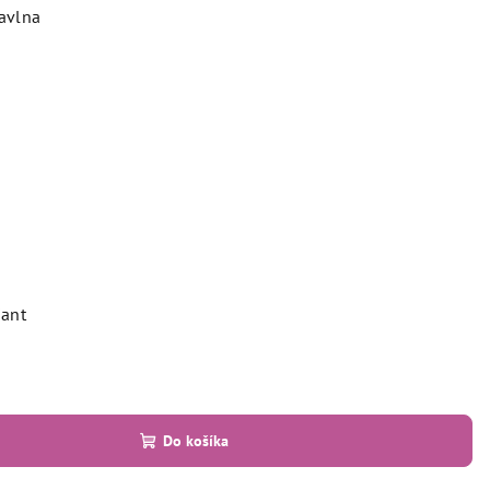
avlna
iant
Do košíka