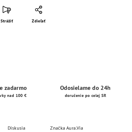
Strážiť
Zdieľať
ie zadarmo
Odosielame do 24h
vky nad 100 €
doručenie po celej SR
Diskusia
Značka
Aura.Via