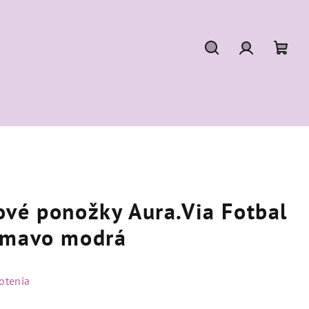
Hľadať
Prihláseni
Nák
koší
ové ponožky Aura.Via Fotbal
tmavo modrá
otenia