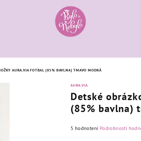
OŽKY AURA.VIA FOTBAL (85% BAVLNA) TMAVO MODRÁ
AURA.VIA
Detské obrázk
(85% bavlna) 
Priemerné
5 hodnotení
Podrobnosti hodn
hodnotenie