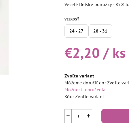
produktu
Veselé Detské ponožky - 85% b
je
5,0
VEĽKOSŤ
z
5
24 - 27
28 - 31
hviezdičiek.
€2,20
/ ks
Jednotková
cena:
Zvoľte variant
Môžeme doručiť do:
Zvoľte var
Možnosti doručenia
Kód:
Zvoľte variant
−
+