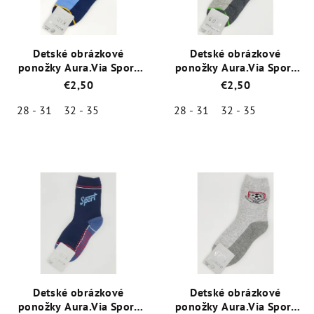
Detské obrázkové
Detské obrázkové
ponožky Aura.Via Sport
ponožky Aura.Via Sport
(85% bavlna) sv. modrá
(85% bavlna) šedá-zelená
€2,50
€2,50
28 - 31
32 - 35
28 - 31
32 - 35
Priemerné
Priemerné
hodnotenie
hodnotenie
produktu
produktu
je
je
5,0
5,0
z
z
5
5
hviezdičiek.
hviezdičiek.
Detské obrázkové
Detské obrázkové
ponožky Aura.Via Sport
ponožky Aura.Via Sport