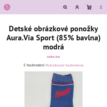
Prejsť
na
obsah
Nákupn
Hľadať
Prihlásenie
Detské obrázkové ponožky
košík
Aura.Via Sport (85% bavlna)
modrá
AURA.VIA
Priemerné
5 hodnotení
Podrobnosti hodnotenia
hodnotenie
produktu
je
5,0
z
5
hviezdičiek.