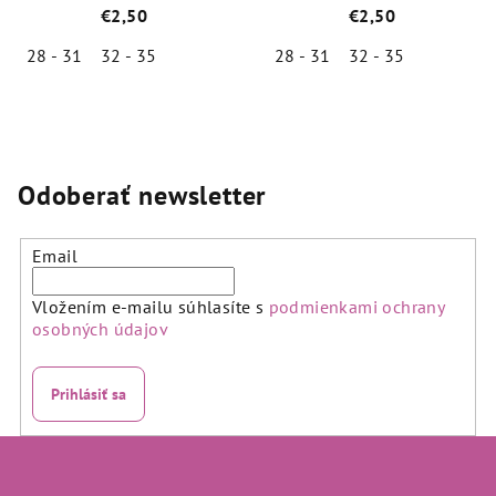
(85% bavlna) tmavo
(85% bavlna) světlo šedá
€2,50
€2,50
modrá
28 - 31
32 - 35
28 - 31
32 - 35
Priemerné
Priemerné
hodnotenie
hodnotenie
produktu
produktu
je
je
5,0
5,0
Odoberať newsletter
z
z
5
5
hviezdičiek.
hviezdičiek.
Email
Vložením e-mailu súhlasíte s
podmienkami ochrany
osobných údajov
Prihlásiť sa
Z
á