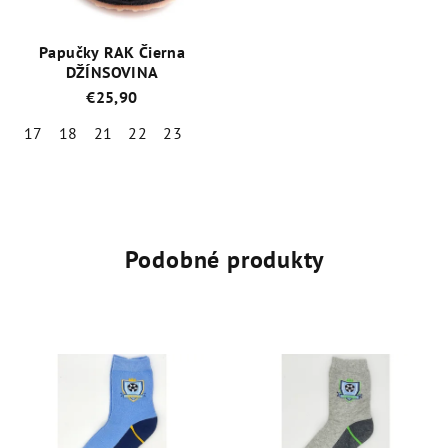
Papučky RAK Čierna
DŽÍNSOVINA
€25,90
17
18
21
22
23
Priemerné
hodnotenie
produktu
je
5,0
Podobné produkty
z
5
hviezdičiek.