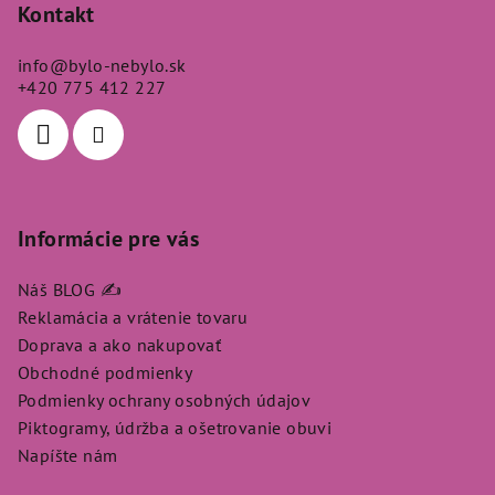
p
Kontakt
ä
info
@
bylo-nebylo.sk
t
+420 775 412 227
i
e
Informácie pre vás
Náš BLOG ✍️
Reklamácia a vrátenie tovaru
Doprava a ako nakupovať
Obchodné podmienky
Podmienky ochrany osobných údajov
Piktogramy, údržba a ošetrovanie obuvi
Napíšte nám