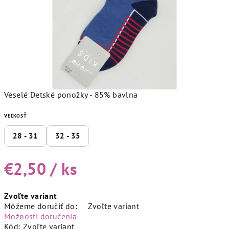
Veselé Detské ponožky - 85% bavlna
VEĽKOSŤ
28 - 31
32 - 35
€2,50
/ ks
Jednotková
Zvoľte variant
cena:
Môžeme doručiť do:
Zvoľte variant
Možnosti doručenia
Kód:
Zvoľte variant