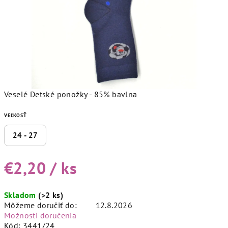
Veselé Detské ponožky - 85% bavlna
VEĽKOSŤ
24 - 27
€2,20
/ ks
Jednotková
Skladom
(>2 ks)
cena:
Môžeme doručiť do:
12.8.2026
Možnosti doručenia
Kód:
3441/24