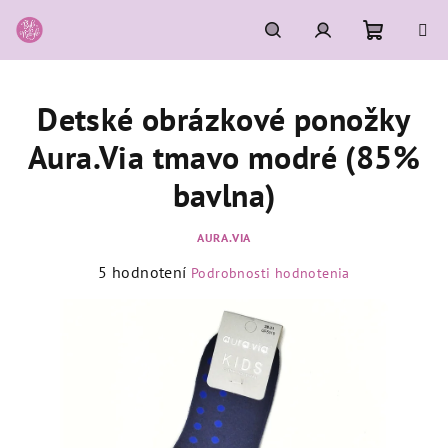
Prejsť
na
obsah
Nákupn
Hľadať
Prihlásenie
Detské obrázkové ponožky
košík
Aura.Via tmavo modré (85%
bavlna)
AURA.VIA
Priemerné
5 hodnotení
Podrobnosti hodnotenia
hodnotenie
produktu
je
5,0
z
5
hviezdičiek.