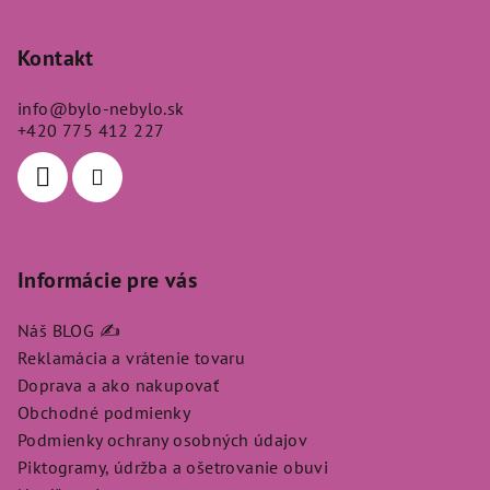
á
p
Kontakt
ä
info
@
bylo-nebylo.sk
t
+420 775 412 227
i
e
Informácie pre vás
Náš BLOG ✍️
Reklamácia a vrátenie tovaru
Doprava a ako nakupovať
Obchodné podmienky
Podmienky ochrany osobných údajov
Piktogramy, údržba a ošetrovanie obuvi