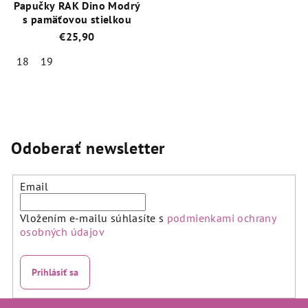
Papučky RAK Dino Modrý
s pamäťovou stielkou
€25,90
18
19
Priemerné
hodnotenie
produktu
je
5,0
Odoberať newsletter
z
5
hviezdičiek.
Email
Vložením e-mailu súhlasíte s
podmienkami ochrany
osobných údajov
Prihlásiť sa
Z