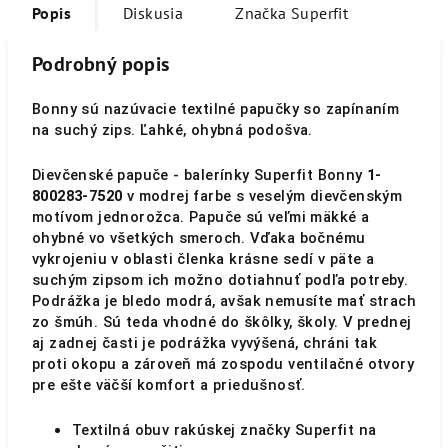
Popis
Diskusia
Značka
Superfit
Podrobný popis
Bonny sú nazúvacie textilné papučky so zapínaním
na suchý zips.
Ľahké, ohybná podošva.
Dievčenské papuče - balerínky Superfit Bonny
1-
800283-7520
v modrej farbe s veselým dievčenským
motívom jednorožca. Papuče sú veľmi mäkké a
ohybné vo všetkých smeroch. Vďaka bočnému
vykrojeniu v oblasti členka krásne sedí v päte a
suchým zipsom ich možno dotiahnuť podľa potreby.
Podrážka je bledo modrá, avšak nemusíte mať strach
zo šmúh. Sú teda vhodné do škôlky, školy. V prednej
aj zadnej časti je podrážka vyvýšená, chráni tak
proti okopu a zároveň má zospodu ventilačné otvory
pre ešte väčší komfort a priedušnosť.
Textilná obuv rakúskej značky Superfit na