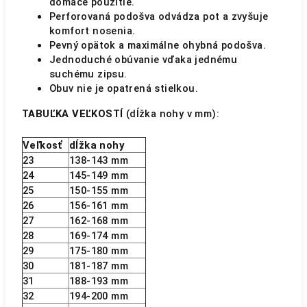
domáce použitie.
Perforovaná podošva odvádza pot a zvyšuje
komfort nosenia.
Pevný opätok a maximálne ohybná podošva.
Jednoduché obúvanie vďaka jednému
suchému zipsu.
Obuv nie je opatrená stielkou.
TABUĽKA VEĽKOSTÍ
(dĺžka nohy v mm):
Veľkosť
dĺžka nohy
23
138-143 mm
24
145-149 mm
25
150-155 mm
26
156-161 mm
27
162-168 mm
28
169-174 mm
29
175-180 mm
30
181-187 mm
31
188-193 mm
32
194-200 mm