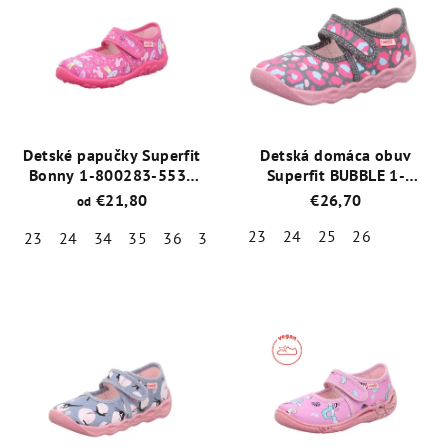
Detské papučky Superfit
Detská domáca obuv
Bonny 1-800283-5530
Superfit BUBBLE 1-
Ružové
006272-2000 šedoružová
€21,80
€26,70
od
23
24
25
26
23
24
34
35
36
38
Priemerné
Priemerné
hodnotenie
hodnotenie
produktu
produktu
je
je
5,0
5,0
z
z
5
5
hviezdičiek.
hviezdičiek.