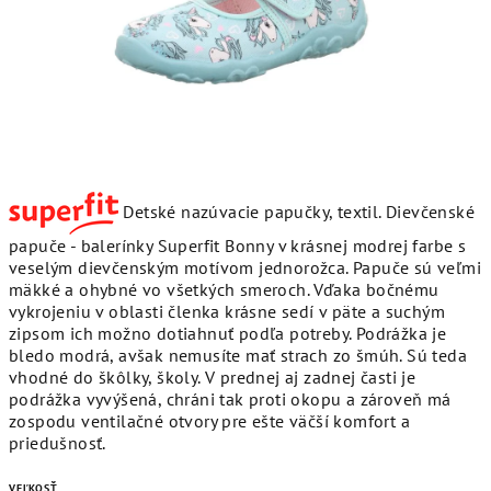
Detské nazúvacie papučky, textil. Dievčenské
papuče - balerínky Superfit Bonny v krásnej modrej farbe s
veselým dievčenským motívom jednorožca. Papuče sú veľmi
mäkké a ohybné vo všetkých smeroch. Vďaka bočnému
vykrojeniu v oblasti členka krásne sedí v päte a suchým
zipsom ich možno dotiahnuť podľa potreby. Podrážka je
bledo modrá, avšak nemusíte mať strach zo šmúh. Sú teda
vhodné do škôlky, školy. V prednej aj zadnej časti je
podrážka vyvýšená, chráni tak proti okopu a zároveň má
zospodu ventilačné otvory pre ešte väčší komfort a
priedušnosť.
VEĽKOSŤ