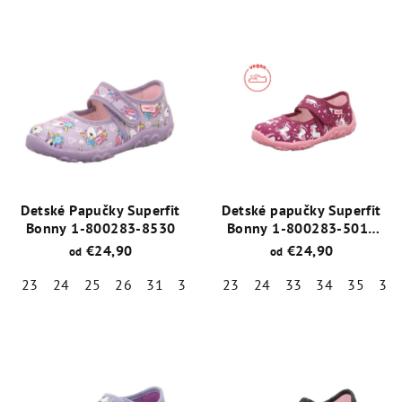
Detské Papučky Superfit
Detské papučky Superfit
Bonny 1-800283-8530
Bonny 1-800283-5010
Jednorožec
€24,90
€24,90
od
od
23
24
25
26
31
32
33
23
34
24
35
33
36
34
35
36
Priemerné
Priemerné
hodnotenie
hodnotenie
produktu
produktu
je
je
5,0
4,8