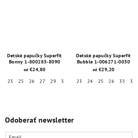
je
je
5,0
5,0
z
z
5
5
hviezdičiek.
hviezdičiek.
Detské papučky Superfit
Detské papučky Superfit
Bonny 1-800283-8090
Bubble 1-006271-0030
€24,80
€29,20
od
od
23
25
26
27
29
30
31
23
32
24
33
25
26
35
37
Priemerné
Priemerné
hodnotenie
hodnotenie
produktu
produktu
je
je
5,0
5,0
Odoberať newsletter
z
z
5
5
hviezdičiek.
hviezdičiek.
Email