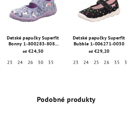
z
z
5
5
hviezdičiek.
hviezdičiek.
Detské papučky Superfit
Detské papučky Superfit
Bonny 1-800283-8080
Bubble 1-006271-0030
Modrá
€24,50
€29,20
od
od
23
24
26
30
35
23
24
25
26
35
37
Priemerné
Priemerné
hodnotenie
hodnotenie
produktu
produktu
je
je
5,0
5,0
Podobné produkty
z
z
5
5
hviezdičiek.
hviezdičiek.