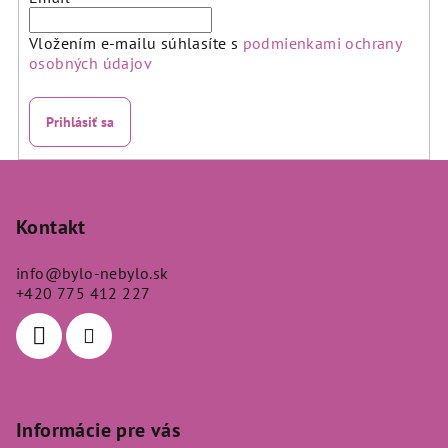
Vložením e-mailu súhlasíte s
podmienkami ochrany
osobných údajov
Prihlásiť sa
Z
á
p
Kontakt
ä
info
@
bylo-nebylo.sk
t
+420 775 412 227
i
e
Informácie pre vás