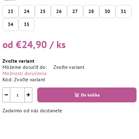
23
24
25
26
27
28
30
31
34
35
od
€24,90
/ ks
Jednotková
Zvoľte variant
cena:
Môžeme doručiť do:
Zvoľte variant
Možnosti doručenia
Kód:
Zvoľte variant
−
+
Do košíka
Zadarmo od nás dostanete