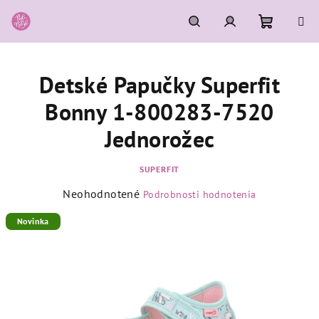
Prejsť
na
obsah
Nákupn
Hľadať
Prihlásenie
Detské Papučky Superfit
košík
Bonny 1-800283-7520
Jednorožec
SUPERFIT
Priemerné
Neohodnotené
Podrobnosti hodnotenia
hodnotenie
produktu
Novinka
je
0,0
z
5
hviezdičiek.