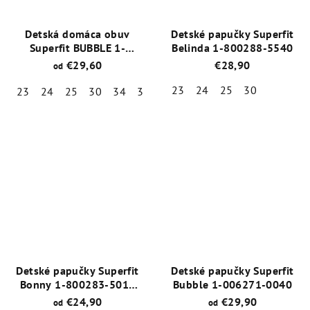
Detská domáca obuv
Detské papučky Superfit
Superfit BUBBLE 1-
Belinda 1-800288-5540
006272-8020 Modrá
€29,60
€28,90
od
23
24
25
30
23
24
25
30
34
35
Priemerné
Priemerné
hodnotenie
hodnotenie
produktu
produktu
je
je
5,0
5,0
z
z
5
5
hviezdičiek.
hviezdičiek.
Detské papučky Superfit
Detské papučky Superfit
Bonny 1-800283-5010
Bubble 1-006271-0040
Jednorožec
€24,90
€29,90
od
od