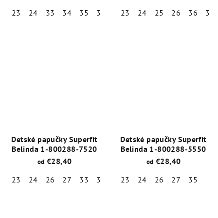
23
24
33
34
35
36
23
24
25
26
36
37
Priemerné
Priemerné
hodnotenie
hodnotenie
produktu
produktu
je
je
4,8
5,0
z
z
5
5
hviezdičiek.
hviezdičiek.
Detské papučky Superfit
Detské papučky Superfit
Belinda 1-800288-7520
Belinda 1-800288-5550
€28,40
€28,40
od
od
23
24
26
27
33
35
23
24
26
27
35
Priemerné
Priemerné
hodnotenie
hodnotenie
produktu
produktu