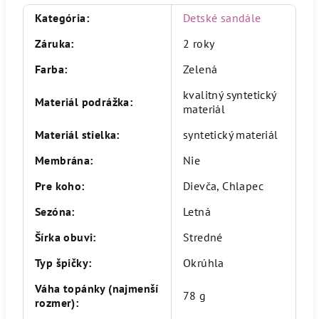
Kategória
:
Detské sandále
Záruka
:
2 roky
Farba
:
Zelená
kvalitný syntetický
Materiál podrážka
:
materiál
Materiál stielka
:
syntetický materiál
Membrána
:
Nie
Pre koho
:
Dievča, Chlapec
Sezóna
:
Letná
Šírka obuvi
:
Stredné
Typ špičky
:
Okrúhla
Váha topánky (najmenší
78 g
rozmer)
: