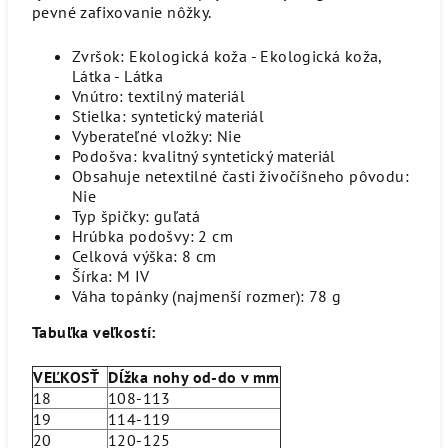
pevné zafixovanie nôžky.
Zvršok: Ekologická koža - Ekologická koža,
Látka - Látka
Vnútro: textilný materiál
Stielka: syntetický materiál
Vyberateľné vložky: Nie
Podošva: kvalitný syntetický materiál
Obsahuje netextilné časti živočíšneho pôvodu:
Nie
Typ špičky: guľatá
Hrúbka podošvy: 2 cm
Celková výška: 8 cm
Šírka: M IV
Váha topánky (najmenší rozmer): 78 g
Tabuľka veľkostí:
VEĽKOSŤ
Dĺžka nohy od-do v mm
18
108-113
19
114-119
20
120-125