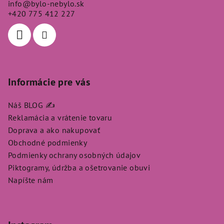
info
@
bylo-nebylo.sk
t
+420 775 412 227
i
e
Informácie pre vás
Náš BLOG ✍️
Reklamácia a vrátenie tovaru
Doprava a ako nakupovať
Obchodné podmienky
Podmienky ochrany osobných údajov
Piktogramy, údržba a ošetrovanie obuvi
Napíšte nám