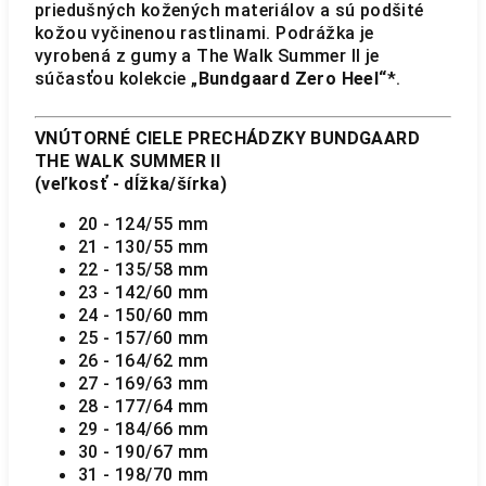
priedušných kožených materiálov a sú podšité
kožou vyčinenou rastlinami. Podrážka je
vyrobená z gumy a The Walk Summer II je
súčasťou kolekcie „
Bundgaard Zero Heel“
*.
VNÚTORNÉ CIELE PRECHÁDZKY BUNDGAARD
THE WALK SUMMER II
(veľkosť - dĺžka/šírka)
20 - 124/55 mm
21 - 130/55 mm
22 - 135/58 mm
23 - 142/60 mm
24 - 150/60 mm
25 - 157/60 mm
26 - 164/62 mm
27 - 169/63 mm
28 - 177/64 mm
29 - 184/66 mm
30 - 190/67 mm
31 - 198/70 mm