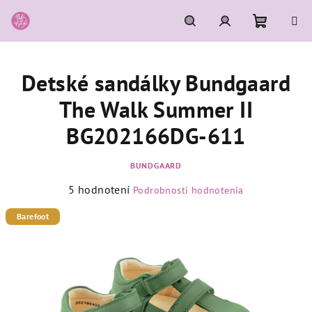
Prejsť
na
obsah
Nákupn
Hľadať
Prihlásenie
Detské sandálky Bundgaard
košík
The Walk Summer II
BG202166DG-611
BUNDGAARD
Priemerné
5 hodnotení
Podrobnosti hodnotenia
hodnotenie
produktu
Barefoot
je
5,0
z
5
hviezdičiek.