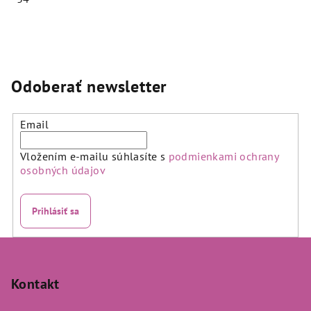
Priemerné
hodnotenie
produktu
je
5,0
Odoberať newsletter
z
5
hviezdičiek.
Email
Vložením e-mailu súhlasíte s
podmienkami ochrany
osobných údajov
Prihlásiť sa
Z
á
p
Kontakt
ä