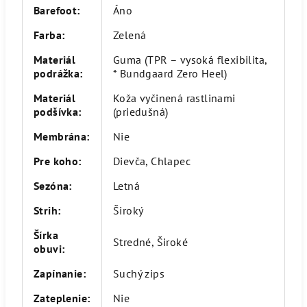
Barefoot
:
Áno
Farba
:
Zelená
Materiál
Guma (TPR – vysoká flexibilita,
podrážka
:
* Bundgaard Zero Heel)
Materiál
Koža vyčinená rastlinami
podšívka
:
(priedušná)
Membrána
:
Nie
Pre koho
:
Dievča, Chlapec
Sezóna
:
Letná
Strih
:
Široký
Šírka
Stredné, Široké
obuvi
:
Zapínanie
:
Suchý zips
Zateplenie
:
Nie