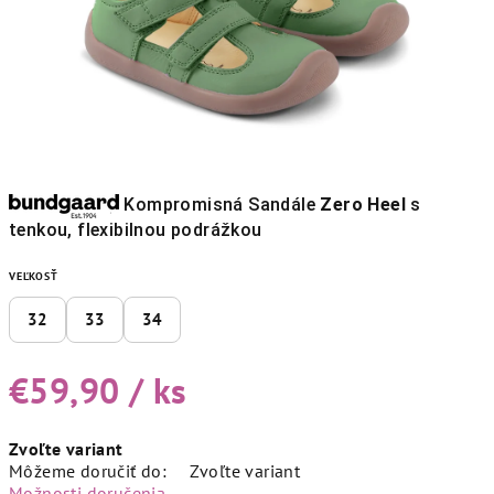
Kompromisná Sandále
Zero Heel
s
tenkou, flexibilnou podrážkou
VEĽKOSŤ
32
33
34
€59,90
/ ks
Jednotková
Zvoľte variant
cena:
Môžeme doručiť do:
Zvoľte variant
Možnosti doručenia