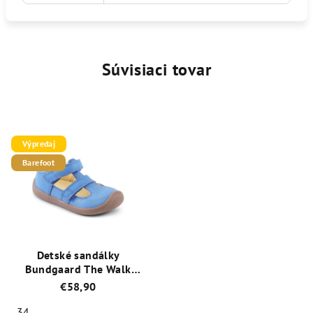
Súvisiaci tovar
Výpredaj
Barefoot
Detské sandálky
Bundgaard The Walk
Summer II BG202166DG-
€58,90
528 Oceán
34