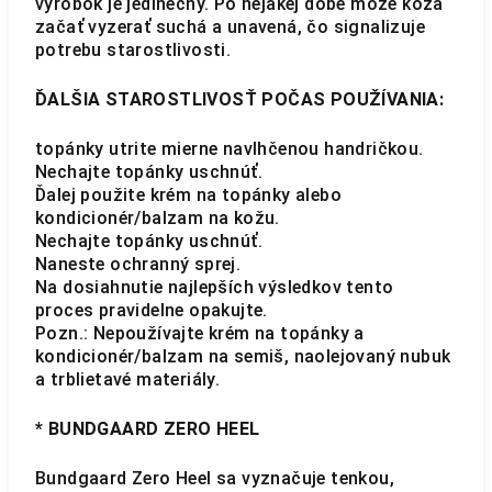
výrobok je jedinečný. Po nejakej dobe môže koža
začať vyzerať suchá a unavená, čo signalizuje
potrebu starostlivosti.
ĎALŠIA STAROSTLIVOSŤ POČAS POUŽÍVANIA:
topánky utrite mierne navlhčenou handričkou.
Nechajte topánky uschnúť.
Ďalej použite krém na topánky alebo
kondicionér/balzam na kožu.
Nechajte topánky uschnúť.
Naneste ochranný sprej.
Na dosiahnutie najlepších výsledkov tento
proces pravidelne opakujte.
Pozn.: Nepoužívajte krém na topánky a
kondicionér/balzam na semiš, naolejovaný nubuk
a trblietavé materiály.
* BUNDGAARD ZERO HEEL
Bundgaard Zero Heel sa vyznačuje tenkou,